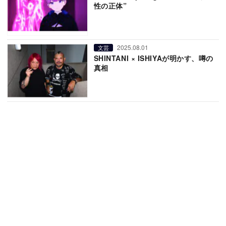
性の正体”
2025.08.01
文芸
SHINTANI × ISHIYAが明かす、噂の
真相