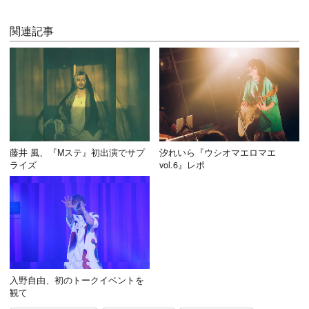
関連記事
藤井 風、『Mステ』初出演でサプ
汐れいら『ウシオマエロマエ
ライズ
vol.6』レポ
入野自由、初のトークイベントを
観て