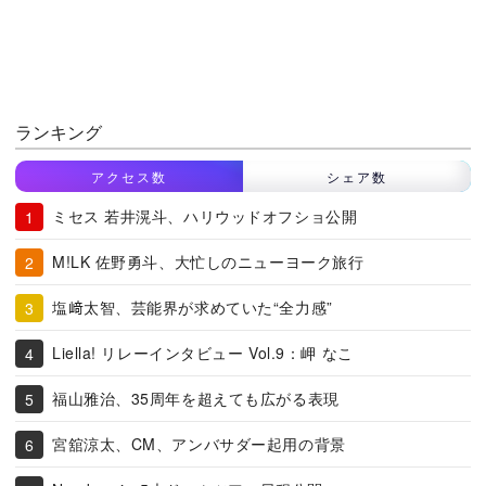
ランキング
アクセス数
シェア数
ミセス 若井滉斗、ハリウッドオフショ公開
M!LK 佐野勇斗、大忙しのニューヨーク旅行
塩﨑太智、芸能界が求めていた“全力感”
Liella! リレーインタビュー Vol.9：岬 なこ
福山雅治、35周年を超えても広がる表現
宮舘涼太、CM、アンバサダー起用の背景