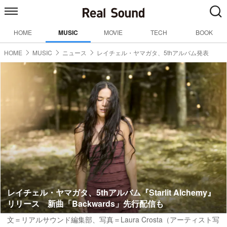
HOME
MUSIC
MOVIE
TECH
BOOK
HOME
MUSIC
ニュース
レイチェル・ヤマガタ、5thアルバム発表
レイチェル・ヤマガタ、5thアルバム『Starlit Alchemy』
リリース 新曲「Backwards」先行配信も
文＝リアルサウンド編集部、写真＝Laura Crosta（アーティスト写