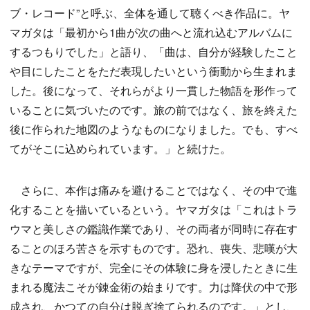
ブ・レコード”と呼ぶ、全体を通して聴くべき作品に。ヤ
マガタは「最初から1曲が次の曲へと流れ込むアルバムに
するつもりでした」と語り、「曲は、自分が経験したこと
や目にしたことをただ表現したいという衝動から生まれま
した。後になって、それらがより一貫した物語を形作って
いることに気づいたのです。旅の前ではなく、旅を終えた
後に作られた地図のようなものになりました。でも、すべ
てがそこに込められています。」と続けた。
さらに、本作は痛みを避けることではなく、その中で進
化することを描いているという。ヤマガタは「これはトラ
ウマと美しさの鑑識作業であり、その両者が同時に存在す
ることのほろ苦さを示すものです。恐れ、喪失、悲嘆が大
きなテーマですが、完全にその体験に身を浸したときに生
まれる魔法こそが錬金術の始まりです。力は降伏の中で形
成され、かつての自分は脱ぎ捨てられるのです。」とし、