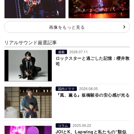
画像をもっと見る
リアルサウンド厳選記事
2026.07.11
連載
ロックスターと過ごした記憶：櫻井敦
司
2026.08.05
国内ドラマ
『風、薫る』板橋駿谷の安心感が光る
2025.06.22
コラム
JOIとK、Lapwingと私たちの“類似