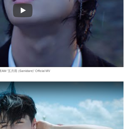
Play
EAM '五月雨 (Samidare)' Official MV