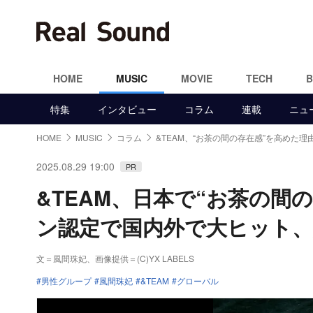
HOME
MUSIC
MOVIE
TECH
特集
インタビュー
コラム
連載
ニュ
HOME
MUSIC
コラム
&TEAM、“お茶の間の存在感”を高めた理
2025.08.29 19:00
PR
&TEAM、日本で“お茶の間
ン認定で国内外で大ヒット
文＝風間珠妃
、画像提供＝(C)YX LABELS
男性グループ
風間珠妃
&TEAM
グローバル