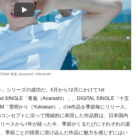
Play
TEAM '青嵐 (Aoarashi)' Official MV
」シリーズの成功だ。5月から12月にかけて1st
 SINGLE「青嵐（Aoarashi）」、DIGITAL SINGLE「十五
LBUM「雪明かり（Yukiakari）」の4作品を季節毎にリリース。
Mのコンセプトに沿って情緒的に表現した作品群は、日本国内
リースから1年が経った今、季節がくるたびにそれぞれの楽
く、季節ごとの情景に溶け込んだ作品に魅力を感じずにはい