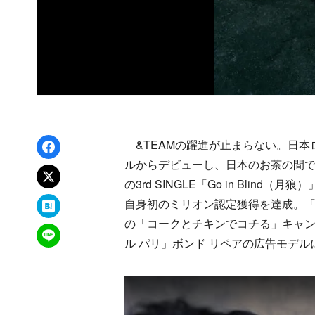
Facebookでシェア
&TEAMの躍進が止まらない。日本ロ
ルからデビューし、日本のお茶の間での
xでポスト
の3rd SINGLE「Go in Bli
はてなブックマーク
自身初のミリオン認定獲得を達成。
の「コークとチキンでコチる」キャンペ
LINEで送る
ル パリ」ボンド リペアの広告モデ