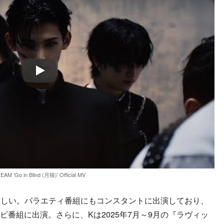
Play
EAM 'Go in Blind (月狼)' Official MV
しい。バラエティ番組にもコンスタントに出演しており、
レビ番組に出演。さらに、Kは2025年7月～9月の『ラヴィッ