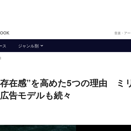
BOOK
音楽・アー
ース
ジャンル別
由
の存在感”を高めた5つの理由 ミ
、広告モデルも続々