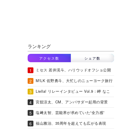
ランキング
アクセス数
シェア数
ミセス 若井滉斗、ハリウッドオフショ公開
M!LK 佐野勇斗、大忙しのニューヨーク旅行
Liella! リレーインタビュー Vol.9：岬 なこ
宮舘涼太、CM、アンバサダー起用の背景
塩﨑太智、芸能界が求めていた“全力感”
福山雅治、35周年を超えても広がる表現