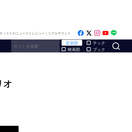
Like on Facebook
Follow on x
Follow on I
Follow o
Follo
ティストのニュースとレビュー｜リアルサウンド
サ
音楽部
テック
映画部
ブック
リオ