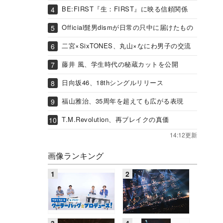
BE:FIRST『生：FIRST』に映る信頼関係
Official髭男dismが日常の只中に届けたもの
二宮×SixTONES、丸山×なにわ男子の交流
藤井 風、学生時代の秘蔵カットを公開
日向坂46、18thシングルリリース
福山雅治、35周年を超えても広がる表現
T.M.Revolution、再ブレイクの真価
14:12更新
画像ランキング