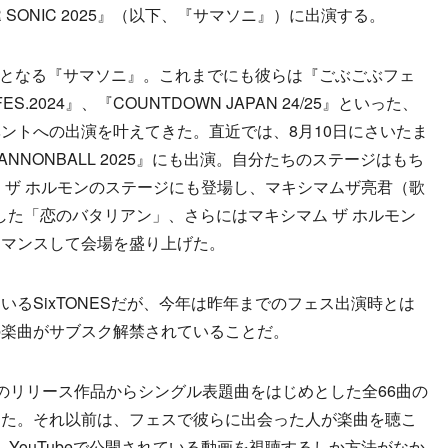
R SONIC 2025』（以下、『サマソニ』）に出演する。
出演となる『サマソニ』。これまでにも彼らは『ごぶごぶフェ
 FES.2024』、『COUNTDOWN JAPAN 24/25』といった、
ントへの出演を叶えてきた。直近では、8月10日にさいたま
NONBALL 2025』にも出演。自分たちのステージはもち
 ザ ホルモンのステージにも登場し、マキシマムザ亮君（歌
提供した「恋のバタリアン」、さらにはマキシマム ザ ホルモン
ーマンスして会場を盛り上げた。
るSixTONESだが、今年は昨年までのフェス出演時とは
の楽曲がサブスク解禁されていることだ。
過去のリリース作品からシングル表題曲をはじめとした全66曲の
した。それ以前は、フェスで彼らに出会った人が楽曲を聴こ
YouTubeで公開されている動画を視聴するしか方法がなか