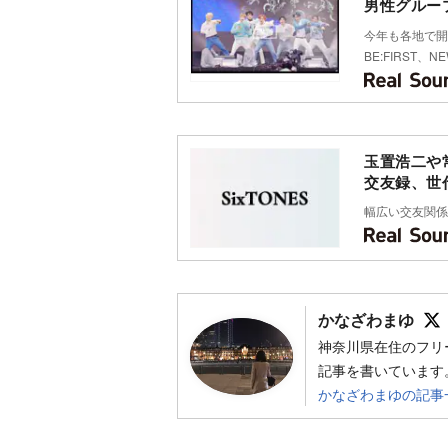
男性グルー
今年も各地で開
BE:FIRST、
玉置浩二や常
交友録、世
幅広い交友関係
かなざわまゆ
神奈川県在住のフリ
記事を書いています
かなざわまゆの記事