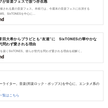
プが音楽フェスで放つ存在感
催される夏の音楽フェス。本稿では、今週末の音楽フェスに出演する
NEWS、SixTONESを中心に…
田大希からブラピとも“友達”に SixTONESの華やかな
代問わず愛される理由
を築くSixTONES。彼らが世代を問わず愛される理由を紐解く。
Follow on SNS
ーライター。音楽(邦楽ロック・ポップス)を中心に、エンタメ系の
。
一覧はこちら