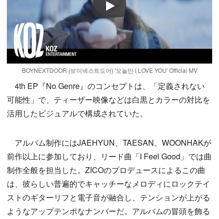
Play
BOYNEXTDOOR (보이넥스트도어) '오늘만 I LOVE YOU' Official MV
4th EP『No Genre』のコンセプトは、「定義されない
可能性」で、ティーザー映像などは白黒とカラーの対比を
活用したビジュアルで構成されていた。
アルバム制作にはJAEHYUN、TAESAN、WOONHAKが
前作以上に参加しており、リード曲「I Feel Good」では曲
制作全般を担当した。ZICOのプロデュースによるこの曲
は、彼らしい普遍的でキャッチーなメロディにロックテイ
ストのギターリフと電子音が融合し、テンションが上がる
ようなアップテンポなナンバーだ。アルバムの冒頭を飾る