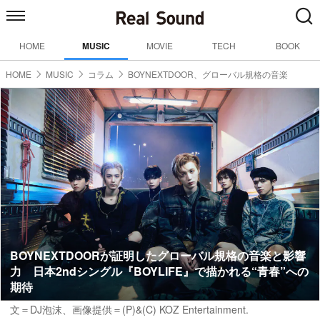
HOME
MUSIC
MOVIE
TECH
BOOK
HOME
MUSIC
コラム
BOYNEXTDOOR、グローバル規格の音楽
BOYNEXTDOORが証明したグローバル規格の音楽と影響
力 日本2ndシングル『BOYLIFE』で描かれる“青春”への
期待
文＝DJ泡沫
、画像提供＝(P)&(C) KOZ Entertainment.