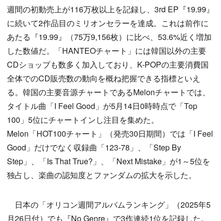
週間の初動売上が116万枚以上を記録し、3rd EP『19.99』
に続いて2作品目のミリオンセラーを達成。これは前作に
あたる『19.99』（75万9,156枚）に比べ、53.6%近く増加
した数値だ。「HANTEOチャート」には韓国以外の主要
CDショップも数多く加入しており、K-POPの主要消費国
全体でのCD販売数の動向を概ね把握できる指標といえ
る。韓国の主要音源チャートであるMelonチャートでは、
タイトル曲「I Feel Good」が5月14日0時時点で「Top
100」5位にチャートインし注目を集めた。
Melon「HOT100チャート」（発売30日期間）では「I Feel
Good」だけでなく収録曲「123-78」、「Step By
Step」、「Is That True?」、「Next Mistake」が1～5位を
独占し、楽曲の認知度とファンダムの拡大を示した。
日本の「オリコン週間アルバムランキング」（2025年5
月26日付）でも『No Genre』で3作連続1位を記録した。