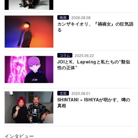
2026.08.08
映画
カンザキイオリ、『禍禍女』の狂気語
る
2025.06.22
コラム
JOIとK、Lapwingと私たちの“類似
性の正体”
2025.08.01
文芸
SHINTANI × ISHIYAが明かす、噂の
真相
インタビュー