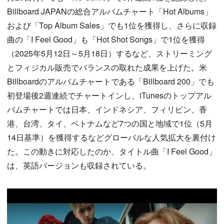
Billboard JAPANの総合アルバムチャート「Hot Albums」
および「Top Album Sales」でも1位を獲得し、さらに収録
曲の「I Feel Good」も「Hot Shot Songs」で1位を獲得
（2025年5月12日～5月18日）するなど、ストリーミング
とフィジカル販売でバランスの取れた成果を上げた。米
Billboardのアルバムチャートである「Billboard 200」でも
初登場後2週連続でチャートインし、iTunesのトップアル
バムチャートでは日本、インドネシア、フィリピン、香
港、台湾、タイ、ベトナムなど7つの国と地域で1位（5月
14日基準）を獲得するなどグローバルな人気拡大を裏付け
た。この動きに対応したのか、タイトル曲「I Feel Good」
は、英語バージョンも収録されている。