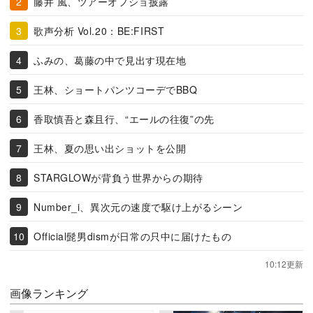
藤井 風、ツアーオフショ披露
歌声分析 Vol.20：BE:FIRST
ふみの、葛藤の中で見出す現在地
王林、ショートパンツコーデでBBQ
香取慎吾と森且行、“エールの往復”の先
王林、夏の思い出ショットを公開
STARGLOWが背負う世界からの期待
Number_i、異次元の速度で駆け上がるシーン
Official髭男dismが日常の只中に届けたもの
10:12更新
画像ランキング