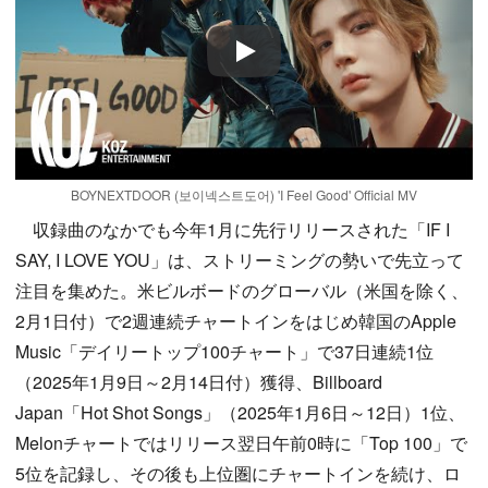
Play
BOYNEXTDOOR (보이넥스트도어) 'I Feel Good' Official MV
収録曲のなかでも今年1月に先行リリースされた「IF I
SAY, I LOVE YOU」は、ストリーミングの勢いで先立って
注目を集めた。米ビルボードのグローバル（米国を除く、
2月1日付）で2週連続チャートインをはじめ韓国のApple
Music「デイリートップ100チャート」で37日連続1位
（2025年1月9日～2月14日付）獲得、Billboard
Japan「Hot Shot Songs」（2025年1月6日～12日）1位、
Melonチャートではリリース翌日午前0時に「Top 100」で
5位を記録し、その後も上位圏にチャートインを続け、ロ