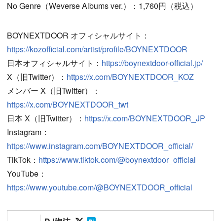
No Genre（Weverse Albums ver.）：1,760円（税込）
BOYNEXTDOOR オフィシャルサイト：
https://kozofficial.com/artist/profile/BOYNEXTDOOR
日本オフィシャルサイト：
https://boynextdoor-official.jp/
X（旧Twitter）：
https://x.com/BOYNEXTDOOR_KOZ
メンバー X（旧Twitter）：
https://x.com/BOYNEXTDOOR_twt
日本 X（旧Twitter）：
https://x.com/BOYNEXTDOOR_JP
Instagram：
https://www.instagram.com/BOYNEXTDOOR_official/
TikTok：
https://www.tiktok.com/@boynextdoor_official
YouTube：
https://www.youtube.com/@BOYNEXTDOOR_official
Follow on SNS
Follow on SNS