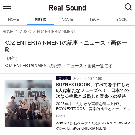
HOME
MUSIC
MOVIE
TECH
BOOK
HOME
MUSIC
KOZ ENTERTAINMENT
KOZ ENTERTAINMENTの記事・ニュース・画像一
覧
(13件)
KOZ ENTERTAINMENTの記事・ニュース・画像一覧です
2026.04.10 17:00
コラム
BOYNEXTDOOR、すべてを手にした
6人は新たなフェーズへ！ 日本での
次なる挑戦と成熟した音楽への期待
2025年末にたしかな実績を積み上げた
BOYNEXTDOOR。音楽的成長とメディア展
開の両輪を進める彼らが新番組『トモダチ
DJ泡沫
ベース…
KPOP
男性グループ
DJ泡沫
BOYNEXTDOOR
グローバル
KOZ ENTERTAINMENT