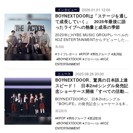
2026.01.01 12:00
インタビュー
BOYNEXTDOORは「ステージを通し
て成長していく」 2025年最後に語
ったライブへの熱量と成長の季節
2023年にHYBE MUSIC GROUPレーベルの
KOZ ENTERTAINMENTからデビューした6
人組ボーイグループのB…
真貝聡
ライブレポート
KPOP
男性グループ
真貝聡
BOYNEXTDOOR
グローバル
KOZ
ENTERTAINMENT
2025.08.26 20:00
ニュース
BOYNEXTDOOR、驚異の日本語上達
スピード！ 日本2ndシングル発売記
念ショーケース開催「すべての活動が
青春」
BOYNEXTDOORが、日本2ndシングル
『BOYLIFE』の発売記念ショーケースを8月
21日に豊洲PITで開催した。 昨…
渡辺彰浩
KPOP
男性グループ
渡辺彰浩
BOYNEXTDOOR
グローバル
KOZ
ENTERTAINMENT