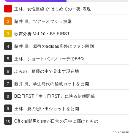
王林、女性目線で“はじめての一夜”表現
藤井 風、ツアーオフショ披露
歌声分析 Vol.20：BE:FIRST
藤井 風、原宿のadidas店外にファン殺到
王林、ショートパンツコーデでBBQ
ふみの、葛藤の中で見出す現在地
藤井 風、学生時代の秘蔵カットを公開
BE:FIRST『生：FIRST』に映る信頼関係
王林、夏の思い出ショットを公開
Official髭男dismが日常の只中に届けたもの
22:12更新