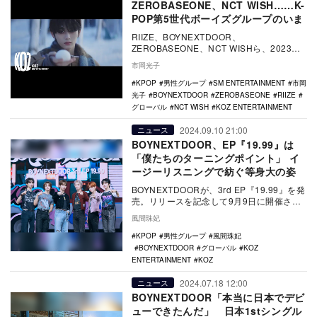
ZEROBASEONE、NCT WISH……K-
POP第5世代ボーイズグループのいま
RIIZE、BOYNEXTDOOR、
ZEROBASEONE、NCT WISHら、2023年
デビューのK-POP第5世代ボーイズグ…
市岡光子
KPOP
男性グループ
SM ENTERTAINMENT
市岡
光子
BOYNEXTDOOR
ZEROBASEONE
RIIZE
グローバル
NCT WISH
KOZ ENTERTAINMENT
2024.09.10 21:00
ニュース
BOYNEXTDOOR、EP『19.99』は
「僕たちのターニングポイント」 イ
ージーリスニングで紡ぐ等身大の姿
BOYNEXTDOORが、3rd EP『19.99』を発
売。リリースを記念して9月9日に開催され
た韓国でのメディアショーケースの…
風間珠妃
KPOP
男性グループ
風間珠妃
BOYNEXTDOOR
グローバル
KOZ
ENTERTAINMENT
KOZ
2024.07.18 12:00
ニュース
BOYNEXTDOOR「本当に日本でデビ
ューできたんだ」 日本1stシングル