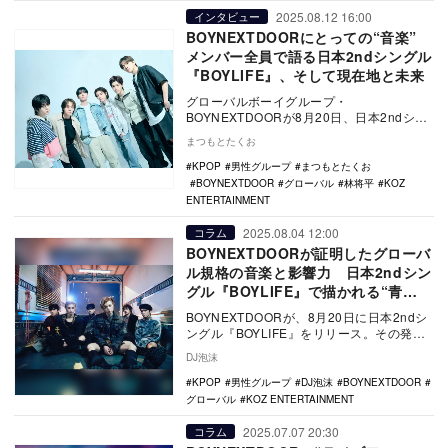
2025.08.12 16:00
インタビュー
BOYNEXTDOORにとっての“音楽”
メンバー全員で語る日本2ndシングル
『BOYLIFE』、そして現在地と未来
グローバルボーイグループ・
BOYNEXTDOORが8月20日、日本2ndシン
グル『BOYLIFE』をリリース。リアルサウ
まつもとたくお
ンドでは…
KPOP
男性グループ
まつもとたくお
BOYNEXTDOOR
グローバル
林将平
KOZ
ENTERTAINMENT
2025.08.04 12:00
コラム
BOYNEXTDOORが証明したグローバ
ル規格の音楽と影響力 日本2ndシン
グル『BOYLIFE』で描かれる“青
春”への期待
BOYNEXTDOORが、8月20日に日本2ndシ
ングル『BOYLIFE』をリリース。その発売
を前に、前作にあたる今年5月13日…
DJ泡沫
KPOP
男性グループ
DJ泡沫
BOYNEXTDOOR
グローバル
KOZ ENTERTAINMENT
2025.07.07 20:30
コラム