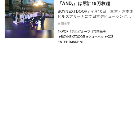
『AND,』は累計18万枚超
BOYNEXTDOORが7月10日、東京・六本木
ヒルズアリーナにて日本デビューシングル
『AND,』の発売記念ショーケースを開催。
市岡光子
…
KPOP
男性グループ
市岡光子
BOYNEXTDOOR
グローバル
KOZ
ENTERTAINMENT