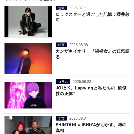
2026.07.11
連載
ロックスターと過ごした記憶：櫻井敦
司
2026.08.08
映画
カンザキイオリ、『禍禍女』の狂気語
る
2025.06.22
コラム
JOIとK、Lapwingと私たちの“類似
性の正体”
2025.08.01
文芸
SHINTANI × ISHIYAが明かす、噂の
真相