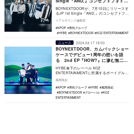
Single『AND,』コンセプトフォト第
2弾公開
BOYNEXTDOORが、7月10日にリリースす
るJP 1st Single『AND,』のコンセプトフォ
ト第2弾を公開した。 …
リアルサウンド編集部
KPOP
男性グループ
HYBE
BOYNEXTDOOR
KOZ ENTERTAINMENT
2024.04.17 18:00
ニュース
BOYNEXTDOOR、カムバックショー
ケースでデビュー1周年の想いを語
る 2nd EP『HOW?』に滲む無二の
感性
HYBE傘下のレーベル KOZ
ENTERTAINMENTに所属するボーイグルー
プ・BOYNEXTDOORが、4月15日に2nd…
風間珠妃
KPOP
男性グループ
HYBE
風間珠妃
BOYNEXTDOOR
グローバル
KOZ
ENTERTAINMENT