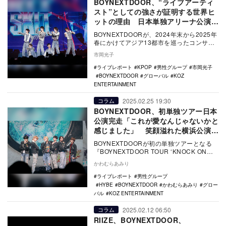
BOYNEXTDOOR、“ライブアーティ
スト”としての強さが証明する世界ヒ
ットの理由 日本単独アリーナ公演を
観て
BOYNEXTDOORが、2024年末から2025年
春にかけてアジア13都市を巡ったコンサー
トツアーのアンコール公演として日本で…
市岡光子
ライブレポート
KPOP
男性グループ
市岡光子
BOYNEXTDOOR
グローバル
KOZ
ENTERTAINMENT
2025.02.25 19:30
コラム
BOYNEXTDOOR、初単独ツアー日本
公演完走「これが愛なんじゃないかと
感じました」 笑顔溢れた横浜公演振
り返り
BOYNEXTDOORが初の単独ツアーとなる
『BOYNEXTDOOR TOUR ‘KNOCK ON
Vol.1'』の日本公演のフ…
かわむらあみり
ライブレポート
男性グループ
HYBE
BOYNEXTDOOR
かわむらあみり
グロー
バル
KOZ ENTERTAINMENT
2025.02.12 06:50
コラム
RIIZE、BOYNEXTDOOR、