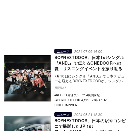
2024.07.09 16:00
ニュース
BOYNEXTDOOR、日本1stシングル
『AND,』で伝えるONEDOORへの
愛 リスニングイベントを振り返る
7月10日にシングル『AND,』で日本デビュ
ーを迎えるBOYNEXTDOORが、シングル収
録曲「Earth, Wind & Fi…
風間珠妃
KPOP
男性グループ
風間珠妃
BOYNEXTDOOR
グローバル
KOZ
ENTERTAINMENT
2024.05.21 18:30
ニュース
BOYNEXTDOOR、日本の駅やコンビ
ニで撮影したJP 1st