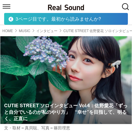
3ページ目です。最初から読みませんか?
HOME
MUSIC
MOVIE
TECH
BOOK
HOME
MUSIC
インタビュー
CUTIE STREET 佐野愛花 ソロインタビュ
CUTIE STREET ソロインタビュー Vol.4：佐野愛花「ずっ
と自分でいるのが私のやり方」 “幸せ”を目指して、明る
く、正直に
文・取材＝真貝聡
、
写真＝篠田理恵