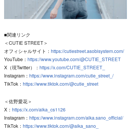
■関連リンク
＜CUTIE STREET＞
オフィシャルサイト：
https://cutiestreet.asobisystem.com/
YouTube：
https://www.youtube.com/@CUTIE_STREET
X（現Twitter）：
https://x.com/CUTIE_STREET_
Instagram：
https://www.instagram.com/cutie_street_/
TikTok：
https://www.tiktok.com/@cutie_street
＜佐野愛花＞
X：
https://x.com/aika_cs1126
Instagram：
https://www.instagram.com/aika.sano_official/
TikTok：
https://www.tiktok.com/@aika_sano_