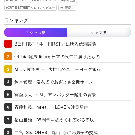
KAWAII LAB.
ASOBISYSTEM
篠田理恵
CUTIE STREET ソロインタビュー
佐野愛花
ランキング
アクセス数
シェア数
BE:FIRST『生：FIRST』に映る信頼関係
Official髭男dismが日常の只中に届けたもの
M!LK 佐野勇斗、大忙しのニューヨーク旅行
鈴木愛理、浴衣姿であざとさ全開ポーズ
宮舘涼太、CM、アンバサダー起用の背景
斉藤和義、milet、＝LOVEら注目新作
福山雅治、35周年を超えても広がる表現
二宮×SixTONES、丸山×なにわ男子の交流