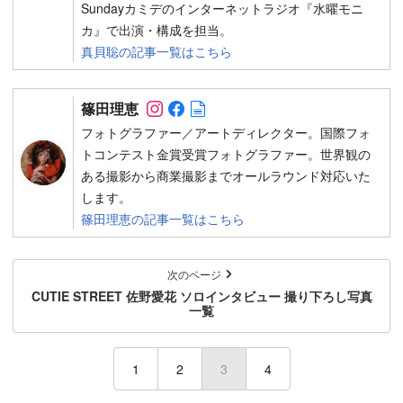
Sundayカミデのインターネットラジオ『水曜モニ
カ』で出演・構成を担当。
真貝聡の記事一覧はこちら
Follow on SNS
Follow on SNS
Author web site
篠田理恵
フォトグラファー／アートディレクター。国際フォ
トコンテスト金賞受賞フォトグラファー。世界観の
ある撮影から商業撮影までオールラウンド対応いた
します。
篠田理恵の記事一覧はこちら
次のページ
CUTIE STREET 佐野愛花 ソロインタビュー 撮り下ろし写真
一覧
1
2
3
(current)
4