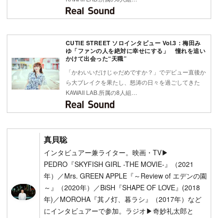
CUTIE STREET ソロインタビュー Vol.3：梅田み
ゆ「ファンの人を絶対に幸せにする」 憧れを追い
かけて出会った“天職”
「かわいいだけじゃだめですか？」でデビュー直後か
ら大ブレイクを果たし、怒涛の日々を過ごしてきた
KAWAII LAB.所属の8人組…
真貝聡
インタビュアー兼ライター。映画・TV▶
PEDRO『SKYFISH GIRL -THE MOVIE-』（2021
年）／Mrs. GREEN APPLE『～Review of エデンの園
～』（2020年）／BiSH『SHAPE OF LOVE』(2018
年)／MOROHA『其ノ灯、暮ラシ』（2017年）など
にインタビュアーで参加。ラジオ▶︎奇妙礼太郎と