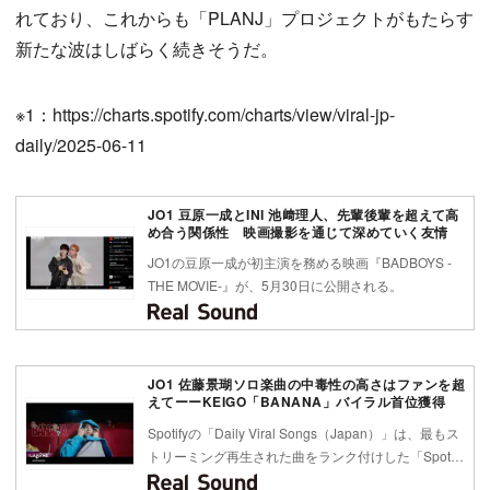
れており、これからも「PLANJ」プロジェクトがもたらす
新たな波はしばらく続きそうだ。
※1：https://charts.spotify.com/charts/view/viral-jp-
daily/2025-06-11
JO1 豆原一成とINI 池﨑理人、先輩後輩を超えて高
め合う関係性 映画撮影を通じて深めていく友情
JO1の豆原一成が初主演を務める映画『BADBOYS -
THE MOVIE-』が、5月30日に公開される。
JO1 佐藤景瑚ソロ楽曲の中毒性の高さはファンを超
えてーーKEIGO「BANANA」バイラル首位獲得
Spotifyの「Daily Viral Songs（Japan）」は、最もス
トリーミング再生された曲をランク付けした「Spot…