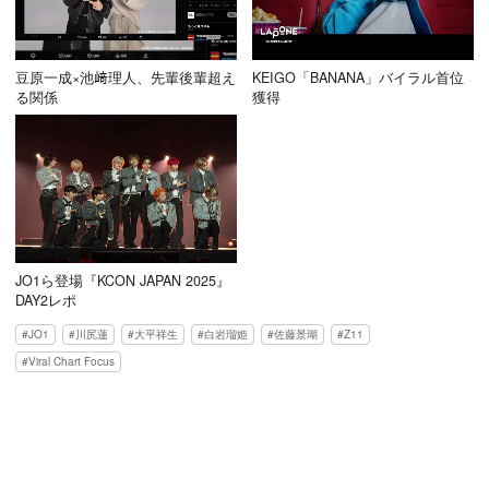
豆原一成×池﨑理人、先輩後輩超え
KEIGO「BANANA」バイラル首位
る関係
獲得
JO1ら登場『KCON JAPAN 2025』
DAY2レポ
JO1
川尻蓮
大平祥生
白岩瑠姫
佐藤景瑚
Z11
Viral Chart Focus