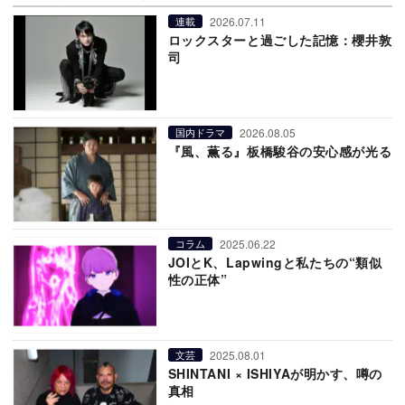
2026.07.11
連載
ロックスターと過ごした記憶：櫻井敦
司
2026.08.05
国内ドラマ
『風、薫る』板橋駿谷の安心感が光る
2025.06.22
コラム
JOIとK、Lapwingと私たちの“類似
性の正体”
2025.08.01
文芸
SHINTANI × ISHIYAが明かす、噂の
真相