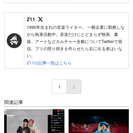
Follow on SNS
Z11
1990年生まれの音楽ライター。 一般企業に勤務しな
がら執筆活動中。音楽だけにとどまらず映画、書
籍、アートなどカルチャー全般についてTwitterで発
信。ブリの照り焼きを作らせたら右に出る者はいな
い。
Z11の記事一覧はこちら
1
2
(current)
関連記事