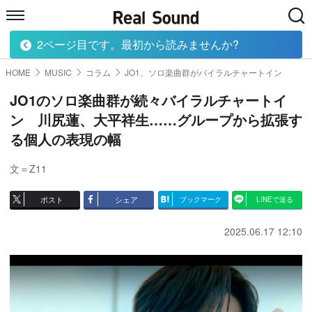
2ページ目です。最初から読みませんか?
HOME
MUSIC
MOVIE
TECH
BOOK
HOME
MUSIC
コラム
JO1、ソロ楽曲群がバイラルチャートイン
JO1のソロ楽曲群が続々バイラルチャートイ
ン 川尻蓮、大平祥生……グループから拡張す
る個人の表現の幅
文＝Z11
ポスト
シェア
ブックマーク
LINEで送る
2025.06.17 12:10