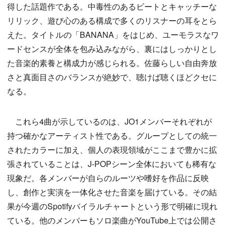
得した話題作である。中毒性のあるビートとキャッチーな
リリック、遊び心のある構成で多くのリスナーの耳をとら
えた。タイトルの「BANANA」をはじめ、ユーモラスなワ
ードセンスが全体を包み込みながら、裏にはしっかりとし
た音楽的素養と構成力が感じられる。佐藤らしい自由奔放
さと真面目さのバランスが絶妙で、聴けば聴くほどクセに
なる。
これら4曲が示しているのは、JO1メンバーそれぞれが
持つ確かなアーティスト性である。グループとしての統一
されたカラーに加え、個人の表現領域がここまで豊かに拡
張されていることは、J-POPシーン全体においても稀有な
現象だ。各メンバーが自らのルーツや嗜好を作品に反映
し、創作と実演を一体化させた音楽を届けている。その結
果が今週のSpotifyバイラルチャートという形で明確に現れ
ている。他のメンバーもソロ楽曲がYouTube上では公開さ