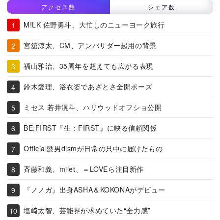
アクセス数
シェア数
M!LK 佐野勇斗、大忙しのニューヨーク旅行
宮舘涼太、CM、アンバサダー起用の背景
福山雅治、35周年を超えても広がる表現
鈴木愛理、浴衣姿であざとさ全開ポーズ
ミセス 若井滉斗、ハリウッドオフショ公開
BE:FIRST『生：FIRST』に映る信頼関係
Official髭男dismが日常の只中に届けたもの
斉藤和義、milet、＝LOVEら注目新作
『ノノガ』出身ASHA＆KOKONAがデビュー
塩﨑太智、芸能界が求めていた“全力感”