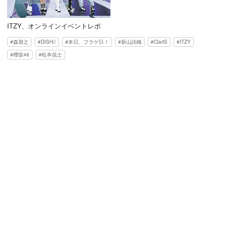
ITZY、オンラインイベントレポ
森朋之
DISH//
本日、フラゲ日！
新山詩織
ClariS
ITZY
櫻坂46
松本侃士