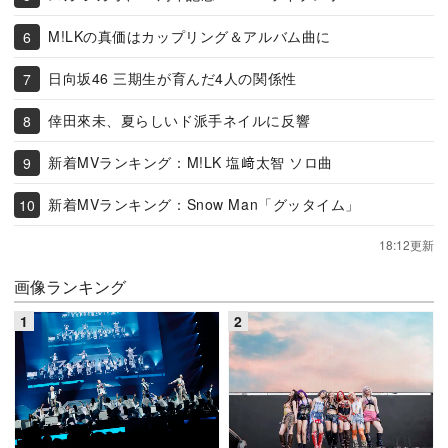
M!LKの真価はカップリング＆アルバム曲に
日向坂46 三期生が育んだ4人の関係性
倖田來未、夏らしいド派手ネイルに反響
新着MVランキング：M!LK 塩﨑太智 ソロ曲
新着MVランキング：Snow Man「グッタイム」
18:12更新
画像ランキング