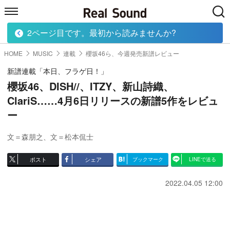
2ページ目です。最初から読みませんか?
HOME
MUSIC
MOVIE
TECH
BOOK
HOME
MUSIC
連載
櫻坂46ら、今週発売新譜レビュー
新譜連載「本日、フラゲ日！」
櫻坂46、DISH//、ITZY、新山詩織、
ClariS……4月6日リリースの新譜5作をレビュ
ー
文＝森朋之
、
文＝松本侃士
ポスト
シェア
ブックマーク
LINEで送る
2022.04.05 12:00