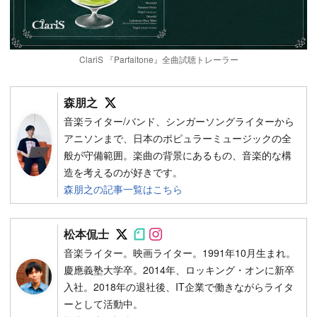
ClariS 『Parfaitone』全曲試聴トレーラー
Follow on SNS
森朋之
音楽ライター/バンド、シンガーソングライターから
アニソンまで、日本のポピュラーミュージックの全
般が守備範囲。楽曲の背景にあるもの、音楽的な構
造を考えるのが好きです。
森朋之の記事一覧はこちら
Follow on SNS
Follow on SNS
Follow on SNS
松本侃士
音楽ライター。映画ライター。1991年10月生まれ。
慶應義塾大学卒。2014年、ロッキング・オンに新卒
入社。2018年の退社後、IT企業で働きながらライタ
ーとして活動中。