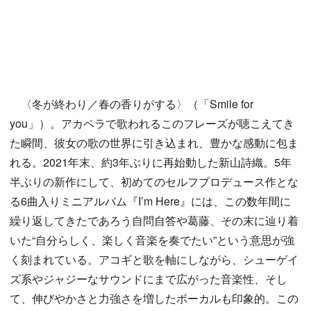
〈冬が終わり／春の香りがする〉（「Smile for
you」）。アカペラで歌われるこのフレーズが聴こえてき
た瞬間、彼女の歌の世界に引き込まれ、豊かな感動に包ま
れる。2021年末、約3年ぶりに再始動した新山詩織。5年
半ぶりの新作にして、初めてのセルフプロデュース作とな
る6曲入りミニアルバム『I’m Here』には、この数年間に
繰り返してきたであろう自問自答や葛藤、その末に辿り着
いた“自分らしく、楽しく音楽を奏でたい”という意思が強
く刻まれている。アコギと歌を軸にしながら、シューゲイ
ズ系やジャジーなサウンドにまで広がった音楽性、そし
て、伸びやかさと力強さを増したボーカルも印象的。この