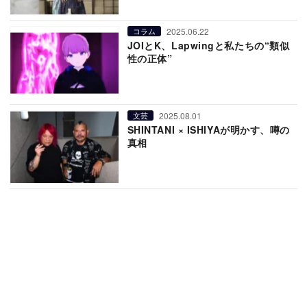
2025.06.22
コラム
JOIとK、Lapwingと私たちの“類似
性の正体”
2025.08.01
文芸
SHINTANI × ISHIYAが明かす、噂の
真相