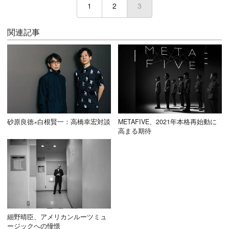
1
2
3
(current)
関連記事
砂原良徳×白根賢一：高橋幸宏対談
METAFIVE、2021年本格再始動に
高まる期待
細野晴臣、アメリカンルーツミュ
ージックへの憧憬