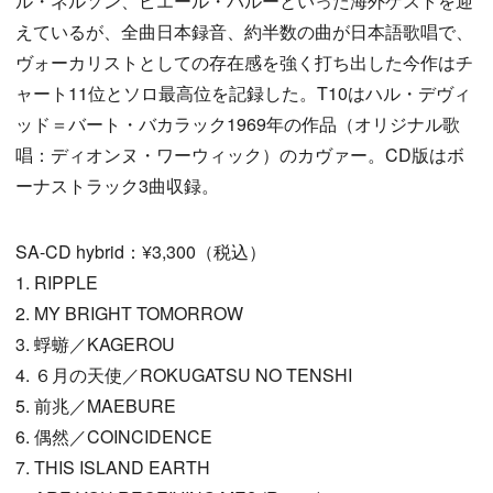
ル・ネルソン、ピエール・バルーといった海外ゲストを迎
えているが、全曲日本録音、約半数の曲が日本語歌唱で、
ヴォーカリストとしての存在感を強く打ち出した今作はチ
ャート11位とソロ最高位を記録した。T10はハル・デヴィ
ッド＝バート・バカラック1969年の作品（オリジナル歌
唱：ディオンヌ・ワーウィック）のカヴァー。CD版はボ
ーナストラック3曲収録。
SA-CD hybrid：¥3,300（税込）
1. RIPPLE
2. MY BRIGHT TOMORROW
3. 蜉蝣／KAGEROU
4. ６月の天使／ROKUGATSU NO TENSHI
5. 前兆／MAEBURE
6. 偶然／COINCIDENCE
7. THIS ISLAND EARTH