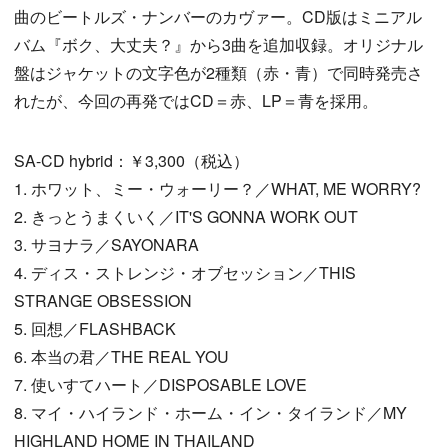
曲のビートルズ・ナンバーのカヴァー。CD版はミニアル
バム『ボク、大丈夫？』から3曲を追加収録。オリジナル
盤はジャケットの文字色が2種類（赤・青）で同時発売さ
れたが、今回の再発ではCD＝赤、LP＝青を採用。
SA-CD hybrid：￥3,300（税込）
1. ホワット、ミー・ウォーリー？／WHAT, ME WORRY?
2. きっとうまくいく／IT'S GONNA WORK OUT
3. サヨナラ／SAYONARA
4. ディス・ストレンジ・オブセッション／THIS
STRANGE OBSESSION
5. 回想／FLASHBACK
6. 本当の君／THE REAL YOU
7. 使いすてハート／DISPOSABLE LOVE
8. マイ・ハイランド・ホーム・イン・タイランド／MY
HIGHLAND HOME IN THAILAND