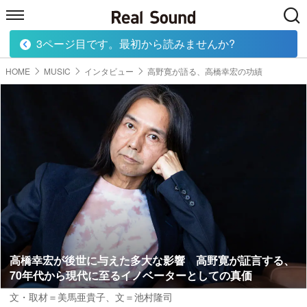
3ページ目です。最初から読みませんか?
HOME
MUSIC
MOVIE
TECH
BOOK
HOME
MUSIC
インタビュー
高野寛が語る、高橋幸宏の功績
高橋幸宏が後世に与えた多大な影響 高野寛が証言する、
70年代から現代に至るイノベーターとしての真価
文・取材＝美馬亜貴子
、
文＝池村隆司