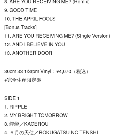
8. ARE YOU RECEIVING ME? (Remix)
9. GOOD TIME
10. THE APRIL FOOLS
[Bonus Tracks]
11. ARE YOU RECEIVING ME? (Single Version)
12. AND I BELIEVE IN YOU
13. ANOTHER DOOR
30cm 33 1/3rpm Vinyl：¥4,070（税込）
※完全生産限定盤
SIDE 1
1. RIPPLE
2. MY BRIGHT TOMORROW
3. 蜉蝣／KAGEROU
4. ６月の天使／ROKUGATSU NO TENSHI