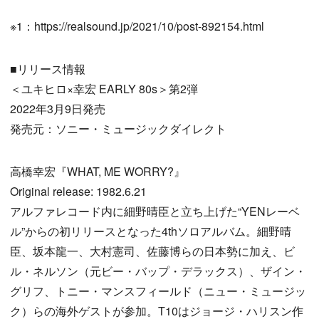
※1：https://realsound.jp/2021/10/post-892154.html
■リリース情報
＜ユキヒロ×幸宏 EARLY 80s＞第2弾
2022年3月9日発売
発売元：ソニー・ミュージックダイレクト
高橋幸宏『WHAT, ME WORRY?』
Original release: 1982.6.21
アルファレコード内に細野晴臣と立ち上げた“YENレーベ
ル”からの初リリースとなった4thソロアルバム。細野晴
臣、坂本龍一、大村憲司、佐藤博らの日本勢に加え、ビ
ル・ネルソン（元ビー・バップ・デラックス）、ザイン・
グリフ、トニー・マンスフィールド（ニュー・ミュージッ
ク）らの海外ゲストが参加。T10はジョージ・ハリスン作