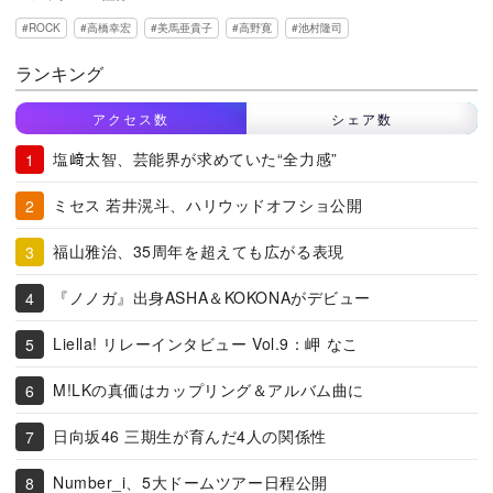
ROCK
高橋幸宏
美馬亜貴子
高野寛
池村隆司
ランキング
アクセス数
シェア数
塩﨑太智、芸能界が求めていた“全力感”
ミセス 若井滉斗、ハリウッドオフショ公開
福山雅治、35周年を超えても広がる表現
『ノノガ』出身ASHA＆KOKONAがデビュー
Liella! リレーインタビュー Vol.9：岬 なこ
M!LKの真価はカップリング＆アルバム曲に
日向坂46 三期生が育んだ4人の関係性
Number_i、5大ドームツアー日程公開