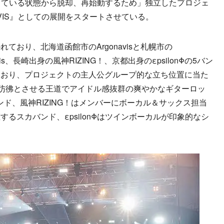
前を借りている状態から脱却、再始動するため」独立したプロジェ
NAVIS』としての展開をスタートさせている。
おり、北海道函館市のArgonavisと札幌市の
Iris、長崎出身の風神RIZING！、京都出身のεpsilonΦの5バン
ており、プロジェクトの主人公グループ的な立ち位置に当た
tionなども彷彿とさせる王道でアイドル感抜群の爽やかなギターロッ
ル系バンド、風神RIZING！はメンバーにボーカル＆サックス担当
るスカバンド、εpsilonΦはツインボーカルが印象的なシ