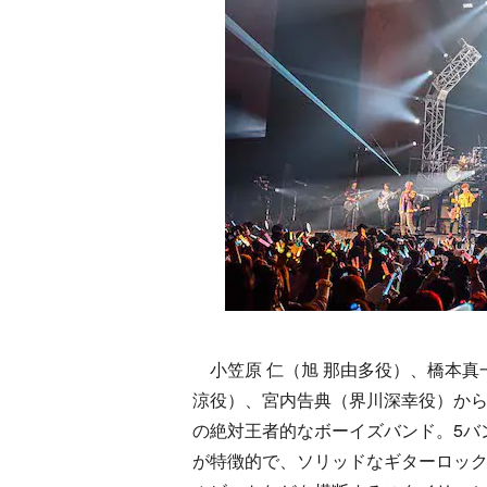
小笠原 仁（旭 那由多役）、橋本真
涼役）、宮内告典（界川深幸役）からなる
の絶対王者的なボーイズバンド。5バ
が特徴的で、ソリッドなギターロッ