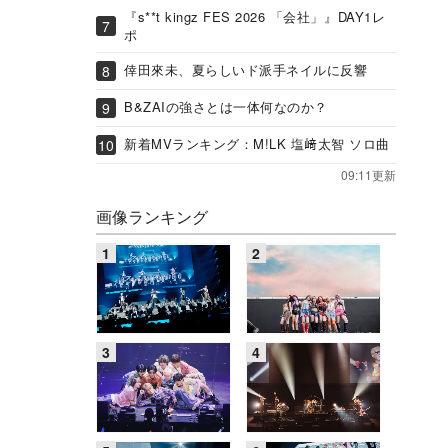
『s**t kingz FES 2026 「会社」』DAY1レ
ポ
倖田來未、夏らしいド派手ネイルに反響
B&ZAIの強さとは一体何なのか？
新着MVランキング：M!LK 塩﨑太智 ソロ曲
09:11更新
画像ランキング