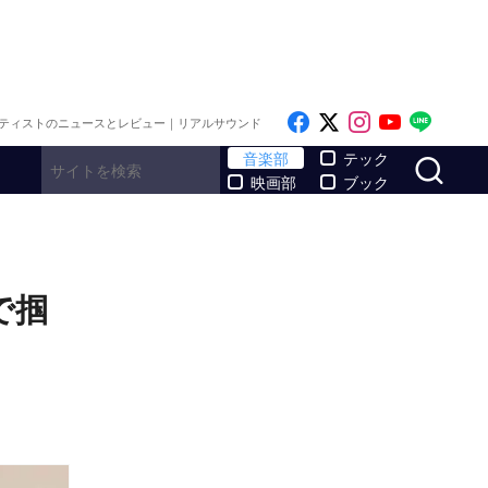
Like on Facebook
Follow on x
Follow on I
Follow o
Follo
ティストのニュースとレビュー｜リアルサウンド
サ
音楽部
テック
映画部
ブック
で掴