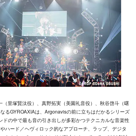
一（里塚賢汰役）、真野拓実（美園礼音役）、秋谷啓斗（曙
GYROAXIAは、Argonavisの前に立ちはだかるシリーズ
ンドの中で最も音の引き出しが多彩かつテクニカルな音楽性
クやハード／ヘヴィロック的なアプローチ、ラップ、デジタ