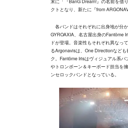
末に「『BanG Dream!』の名
クトとなり、新たに『from ARGO
各バンドはそれぞれに出身地が分かれて
GYROAXIA、名古屋出身のFantôme 
ドが登場。音楽性もそれぞれ異なっ
るArgonavisは、One Direc
ク。Fantôme Irisはヴィジュア
やトロンボーン＆キーボード担当を擁す
ンセロックバンドとなっている。