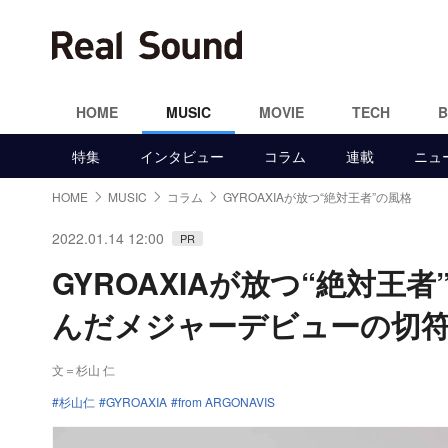
HOME
MUSIC
MOVIE
TECH
特集
インタビュー
コラム
連載
ニュ
HOME
MUSIC
コラム
GYROAXIAが放つ“絶対王者”の風格
2022.01.14 12:00
PR
GYROAXIAが放つ“絶対
んだメジャーデビューの切
文＝杉山 仁
杉山仁
GYROAXIA
from ARGONAVIS