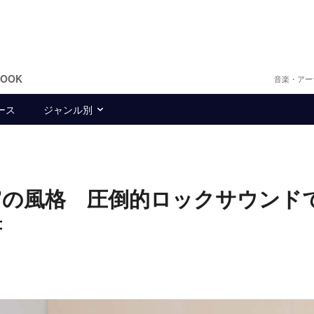
BOOK
音楽・アー
ース
ジャンル別
王者”の風格 圧倒的ロックサウンド
符