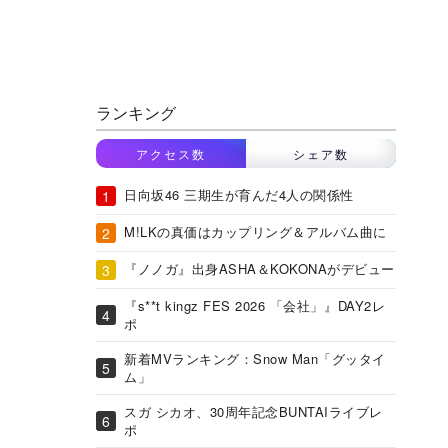
ランキング
アクセス数
シェア数
日向坂46 三期生が育んだ4人の関係性
M!LKの真価はカップリング＆アルバム曲に
『ノノガ』出身ASHA＆KOKONAがデビュー
『s**t kingz FES 2026 「会社」』DAY2レ
ポ
新着MVランキング：Snow Man「グッタイ
ム」
スガ シカオ、30周年記念BUNTAIライブレ
ポ