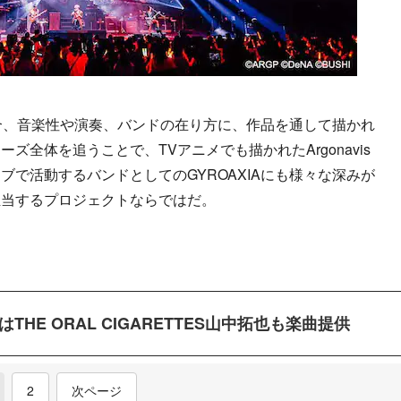
』の場合、音楽性や演奏、バンドの在り方に、作品を通して描かれ
ズ全体を追うことで、TVアニメでも描かれたArgonavis
で活動するバンドとしてのGYROAXIAにも様々な深みが
担当するプロジェクトならではだ。
はTHE ORAL CIGARETTES山中拓也も楽曲提供
current)
2
次ページ