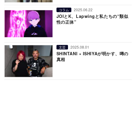
2025.06.22
コラム
JOIとK、Lapwingと私たちの“類似
性の正体”
2025.08.01
文芸
SHINTANI × ISHIYAが明かす、噂の
真相