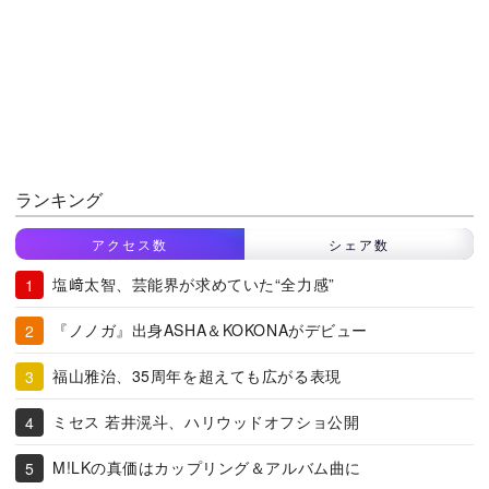
ランキング
アクセス数
シェア数
塩﨑太智、芸能界が求めていた“全力感”
『ノノガ』出身ASHA＆KOKONAがデビュー
福山雅治、35周年を超えても広がる表現
ミセス 若井滉斗、ハリウッドオフショ公開
M!LKの真価はカップリング＆アルバム曲に