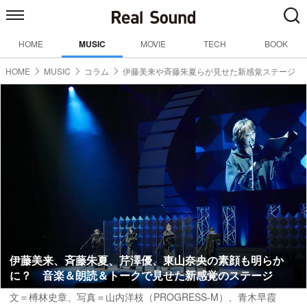
HOME
MUSIC
MOVIE
TECH
BOOK
HOME
MUSIC
コラム
伊藤美来や斉藤朱夏らが見せた新感覚ステージ
伊藤美来、斉藤朱夏、芹澤優、東山奈央の素顔も明らか
に？ 音楽＆朗読＆トークで見せた新感覚のステージ
文＝榑林史章、写真＝山内洋枝（PROGRESS-M）、青木早霞