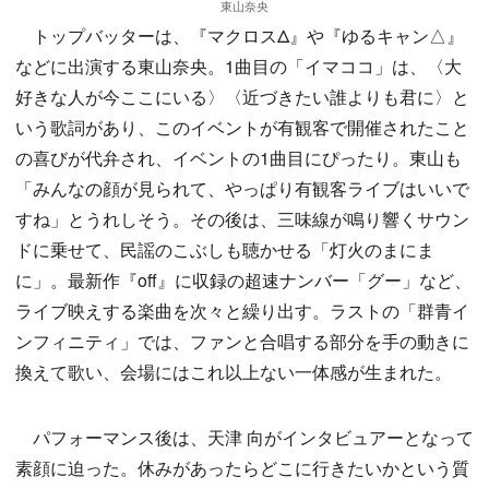
東山奈央
トップバッターは、『マクロスΔ』や『ゆるキャン△』
などに出演する東山奈央。1曲目の「イマココ」は、〈大
好きな人が今ここにいる〉〈近づきたい誰よりも君に〉と
いう歌詞があり、このイベントが有観客で開催されたこと
の喜びが代弁され、イベントの1曲目にぴったり。東山も
「みんなの顔が見られて、やっぱり有観客ライブはいいで
すね」とうれしそう。その後は、三味線が鳴り響くサウン
ドに乗せて、民謡のこぶしも聴かせる「灯火のまにま
に」。最新作『off』に収録の超速ナンバー「グー」など、
ライブ映えする楽曲を次々と繰り出す。ラストの「群青イ
ンフィニティ」では、ファンと合唱する部分を手の動きに
換えて歌い、会場にはこれ以上ない一体感が生まれた。
パフォーマンス後は、天津 向がインタビュアーとなって
素顔に迫った。休みがあったらどこに行きたいかという質