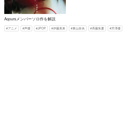
Aqoursメンバーソロ作を解説
アニメ
声優
JPOP
伊藤美来
東山奈央
斉藤朱夏
芹澤優