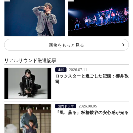
画像をもっと見る
リアルサウンド厳選記事
2026.07.11
連載
ロックスターと過ごした記憶：櫻井敦
司
2026.08.05
国内ドラマ
『風、薫る』板橋駿谷の安心感が光る