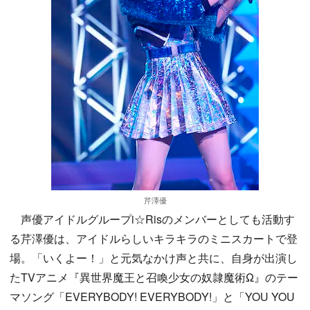
芹澤優
声優アイドルグループi☆Risのメンバーとしても活動す
る芹澤優は、アイドルらしいキラキラのミニスカートで登
場。「いくよー！」と元気なかけ声と共に、自身が出演し
たTVアニメ『異世界魔王と召喚少女の奴隷魔術Ω』のテー
マソング「EVERYBODY! EVERYBODY!」と「YOU YOU