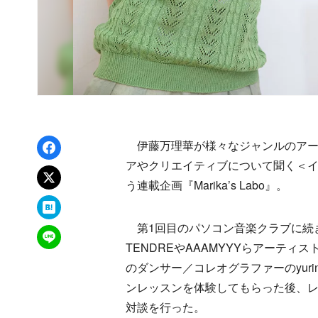
Facebookでシェア
伊藤万理華が様々なジャンルのアー
アやクリエイティブについて聞く＜
xでポスト
う連載企画『Marika’s Labo』。
はてなブックマーク
第1回目のパソコン音楽クラブに続き、
LINEで送る
TENDREやAAAMYYYらアーテ
のダンサー／コレオグラファーのyurin
ンレッスンを体験してもらった後、
対談を行った。