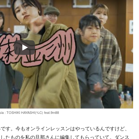
Play
asia : TOSHIKI HAYASHI(%C) feat.9m88
て嬉しいです。今もオンラインレッスンはやっているんですけど、
影したものを私の旦那さんに編集してもらっていて。ダンス