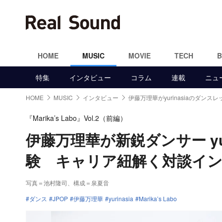
HOME
MUSIC
MOVIE
TECH
特集
インタビュー
コラム
連載
ニュ
HOME
MUSIC
インタビュー
伊藤万理華がyurinasiaのダンス
『Marika’s Labo』Vol.2（前編）
伊藤万理華が新鋭ダンサー yu
験 キャリア紐解く対談イ
写真＝池村隆司、構成＝泉夏音
ダンス
JPOP
伊藤万理華
yurinasia
Marika’s Labo