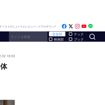
Like on Facebook
Follow on x
Follow on I
Follow o
Follo
ティストのニュースとレビュー｜リアルサウンド
サ
音楽部
テック
映画部
ブック
2.02 18:00
を体