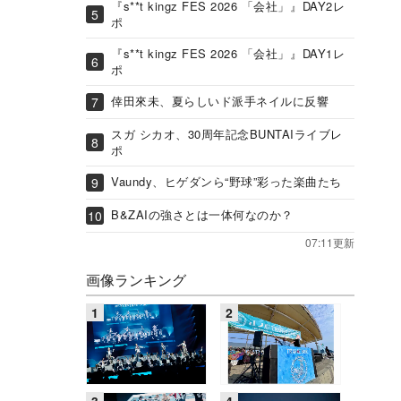
『s**t kingz FES 2026 「会社」』DAY2レ
ポ
『s**t kingz FES 2026 「会社」』DAY1レ
ポ
倖田來未、夏らしいド派手ネイルに反響
スガ シカオ、30周年記念BUNTAIライブレ
ポ
Vaundy、ヒゲダンら“野球”彩った楽曲たち
B&ZAIの強さとは一体何なのか？
07:11更新
画像ランキング