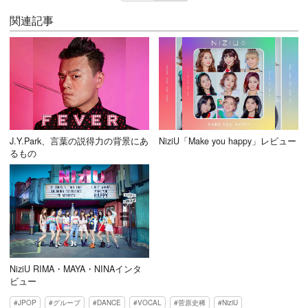
関連記事
J.Y.Park、言葉の説得力の背景にあ
NiziU「Make you happy」レビュー
るもの
NiziU RIMA・MAYA・NINAインタ
ビュー
JPOP
グループ
DANCE
VOCAL
菅原史稀
NiziU