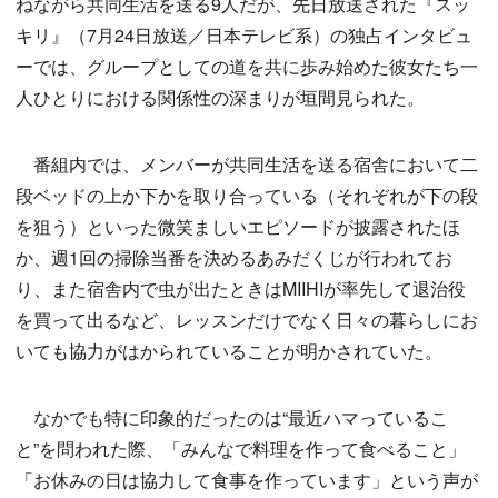
ねながら共同生活を送る9人だが、先日放送された『スッ
キリ』（7月24日放送／日本テレビ系）の独占インタビュ
ーでは、グループとしての道を共に歩み始めた彼女たち一
人ひとりにおける関係性の深まりが垣間見られた。
番組内では、メンバーが共同生活を送る宿舎において二
段ベッドの上か下かを取り合っている（それぞれが下の段
を狙う）といった微笑ましいエピソードが披露されたほ
か、週1回の掃除当番を決めるあみだくじが行われてお
り、また宿舎内で虫が出たときはMIIHIが率先して退治役
を買って出るなど、レッスンだけでなく日々の暮らしにお
いても協力がはかられていることが明かされていた。
なかでも特に印象的だったのは“最近ハマっているこ
と”を問われた際、「みんなで料理を作って食べること」
「お休みの日は協力して食事を作っています」という声が