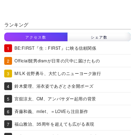
ランキング
アクセス数
シェア数
BE:FIRST『生：FIRST』に映る信頼関係
Official髭男dismが日常の只中に届けたもの
M!LK 佐野勇斗、大忙しのニューヨーク旅行
鈴木愛理、浴衣姿であざとさ全開ポーズ
宮舘涼太、CM、アンバサダー起用の背景
斉藤和義、milet、＝LOVEら注目新作
福山雅治、35周年を超えても広がる表現