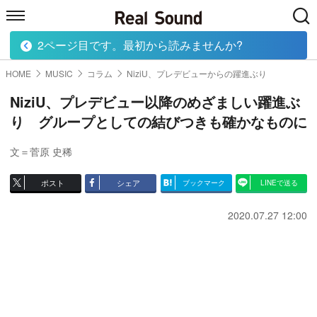
2ページ目です。最初から読みませんか?
HOME
MUSIC
MOVIE
TECH
BOOK
HOME
MUSIC
コラム
NiziU、プレデビューからの躍進ぶり
NiziU、プレデビュー以降のめざましい躍進ぶ
り グループとしての結びつきも確かなものに
文＝菅原 史稀
ポスト
シェア
ブックマーク
LINEで送る
2020.07.27 12:00