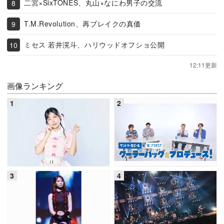
二宮×SixTONES、丸山×なにわ男子の交流
T.M.Revolution、再ブレイクの真価
ミセス 若井滉斗、ハリウッドオフショ公開
12:11更新
画像ランキング