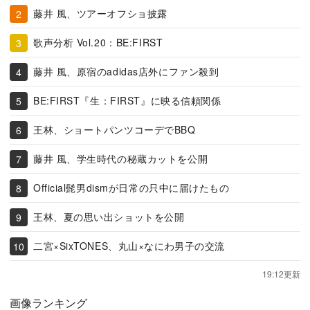
藤井 風、ツアーオフショ披露
歌声分析 Vol.20：BE:FIRST
藤井 風、原宿のadidas店外にファン殺到
BE:FIRST『生：FIRST』に映る信頼関係
王林、ショートパンツコーデでBBQ
藤井 風、学生時代の秘蔵カットを公開
Official髭男dismが日常の只中に届けたもの
王林、夏の思い出ショットを公開
二宮×SixTONES、丸山×なにわ男子の交流
19:12更新
画像ランキング