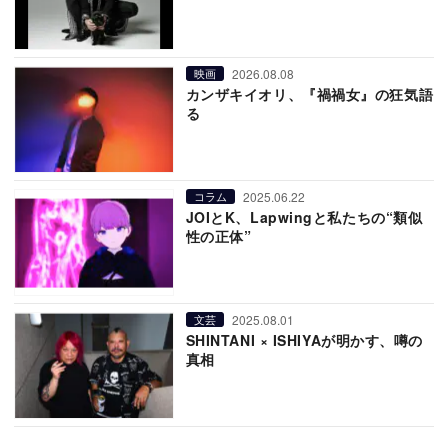
2026.08.08
映画
カンザキイオリ、『禍禍女』の狂気語
る
2025.06.22
コラム
JOIとK、Lapwingと私たちの“類似
性の正体”
2025.08.01
文芸
SHINTANI × ISHIYAが明かす、噂の
真相