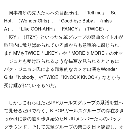
同事務所の先人たちへの目配せは、「Tell me」「So
Hot」（Wonder Girls）、「Good-bye Baby」（miss
A）、「Like OOH-AHH」「FANCY」（TWICE）、
「ICY」（ITZY）といった先輩グループの楽曲タイトルが
歌詞内に散りばめられている点からも意識的に感じられ、
またMVもTWICE「LIKEY」や「MORE & MORE」のオマ
ージュとも受け取られるような描写が見られるとともに、
パク・ジニョン氏による印象的なカメオ出演もWonder
Girls「Nobody」やTWICE「KNOCK KNOCK」などから
受け継がれているものだ。
しかしこれらはただJYPガールズグループの系譜を並べ
て見せるだけでなく、K-POPガールズグループの存在をき
っかけに夢の道を歩き始めたNiziUメンバーたちのバック
グラウンド、そして先輩グループの楽曲を日々練習し、オ