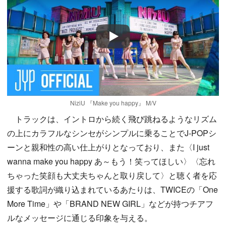
Play
NiziU 『Make you happy』 M/V
トラックは、イントロから続く飛び跳ねるようなリズム
の上にカラフルなシンセがシンプルに乗ることでJ-POPシ
ーンと親和性の高い仕上がりとなっており、また〈I just
wanna make you happy あ～もう！笑ってほしい〉〈忘れ
ちゃった笑顔も大丈夫ちゃんと取り戻して〉と聴く者を応
援する歌詞が織り込まれているあたりは、TWICEの「One
More Time」や「BRAND NEW GIRL」などが持つチアフ
ルなメッセージに通じる印象を与える。