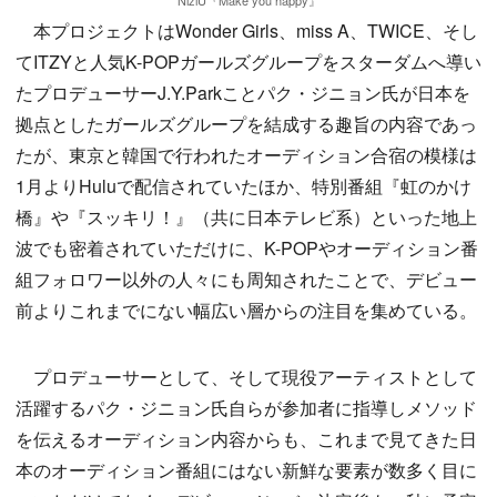
NiziU『Make you happy』
本プロジェクトはWonder Girls、miss A、TWICE、そし
てITZYと人気K-POPガールズグループをスターダムへ導い
たプロデューサーJ.Y.Parkことパク・ジニョン氏が日本を
拠点としたガールズグループを結成する趣旨の内容であっ
たが、東京と韓国で行われたオーディション合宿の模様は
1月よりHuluで配信されていたほか、特別番組『虹のかけ
橋』や『スッキリ！』（共に日本テレビ系）といった地上
波でも密着されていただけに、K-POPやオーディション番
組フォロワー以外の人々にも周知されたことで、デビュー
前よりこれまでにない幅広い層からの注目を集めている。
プロデューサーとして、そして現役アーティストとして
活躍するパク・ジニョン氏自らが参加者に指導しメソッド
を伝えるオーディション内容からも、これまで見てきた日
本のオーディション番組にはない新鮮な要素が数多く目に