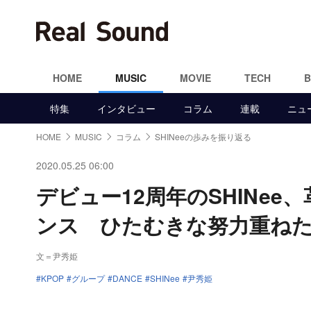
HOME
MUSIC
MOVIE
TECH
特集
インタビュー
コラム
連載
ニュ
HOME
MUSIC
コラム
SHINeeの歩みを振り返る
2020.05.25 06:00
デビュー12周年のSHINe
ンス ひたむきな努力重ね
文＝尹秀姫
KPOP
グループ
DANCE
SHINee
尹秀姫