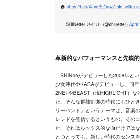
🏠
https://t.co/XJVoBLOuwZ
pic.twitter
— SHINetter ｼｬｲﾆｯﾀｰ (@shinetter)
April
革新的なパフォーマンスと先鋭的
SHINeeがデビューした2008年
少女時代やKARAがデビューし、同年に
2NE1やBEAST（現HIGHLIG
た。そんな群雄割拠の時代にもひとき
リーバンド」というテーマは、音楽
レンドを発信するというもの。その
た。それはルックス的な面だけでは
とつとっても、新しい時代のセンスを感