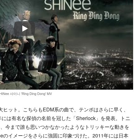
Play
HINee 샤이니 'Ring Ding Dong' MV
」が大ヒット。こちらもEDM系の曲で、テンポはさらに早く、
には有名な探偵の名前を冠した「Sherlock」を発表。トニ
き、今まで誰も思いつかなかったようなトリッキーな動きを
eeのイメージをさらに強固に印象づけた。2011年には日本