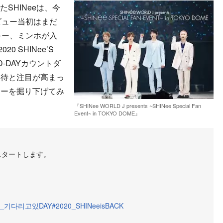
SHINeeは、今
ビュー当初はまだ
キー、ミンホが入
 SHINee’S
D-DAYカウントダ
期待と注目が高まっ
リーを掘り下げてみ
『SHINee WORLD J presents ~SHINee Special Fan
Event~ in TOKYO DOME』
がスタートします。
_기다리고있DAY
#2020_SHINeeisBACK