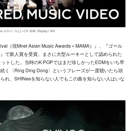
ee 샤이니 '누난 너무 예뻐 (Replay)' MV
ival（現Mnet Asian Music Awards＝MAMA）』、『ゴール
賞』で新人賞を受賞。まさに大型ルーキーとして認められた
」が大ヒットした。当時のK-POPではまだ珍しかったEDMをいち早
〈Ring Ding Dong〉というフレーズが一度聴いたら頭
られ、SHINeeを知らない人でもこの曲を知らない人はいな