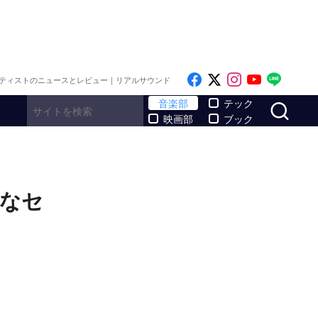
Like on Facebook
Follow on x
Follow on I
Follow o
Follo
ティストのニュースとレビュー｜リアルサウンド
サ
音楽部
テック
映画部
ブック
的なセ