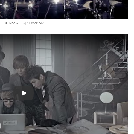
SHINee 샤이니 'Lucifer' MV
Play