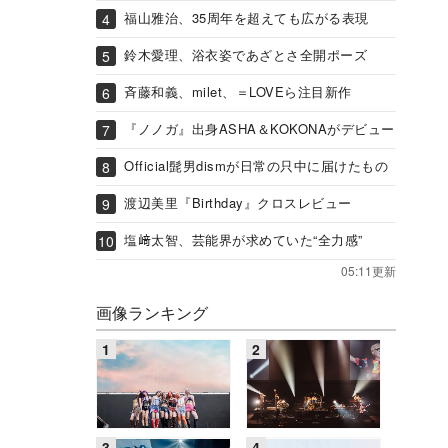
福山雅治、35周年を超えても広がる表現
鈴木愛理、浴衣姿であざとさ全開ポーズ
斉藤和義、milet、＝LOVEら注目新作
『ノノガ』出身ASHA＆KOKONAがデビュー
Official髭男dismが日常の只中に届けたもの
渡辺美里『Birthday』クロスレビュー
塩﨑太智、芸能界が求めていた“全力感”
05:11更新
画像ランキング