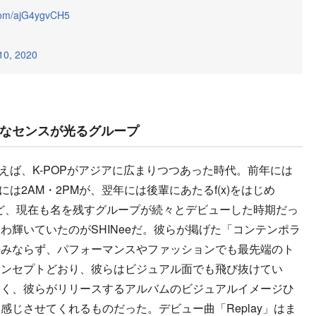
.com/ajG4ygvCH5
 10, 2020
なセンスが光るグループ
といえば、K-POPがアジアに広まりつつあった時代。前年には
は2AM・2PMが、翌年には後輩にあたるf(x)をはじめ
HT）など、現在も名を残すグループが続々とデビューした時期だっ
わ輝いていたのがSHINeeだ。彼らが掲げた「コンテンポラ
のみならず、パフォーマンスやファッションでも最先端のト
コンセプトどおり、彼らはビジュアル面でも飛び抜けてい
なく、彼らがリリースするアルバムのビジュアルイメージひ
じさせてくれるものだった。デビュー曲「Replay」はま