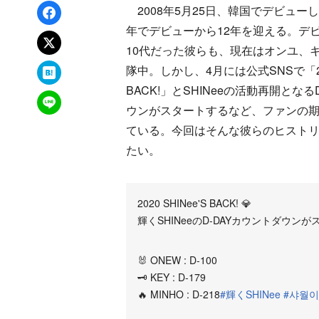
Facebookでシェア
2008年5月25日、韓国でデビューした
年でデビューから12年を迎える。デ
xでポスト
10代だった彼らも、現在はオンユ、
はてなブックマーク
隊中。しかし、4月には公式SNSで「2020
BACK!」とSHINeeの活動再開となる
LINEで送る
ウンがスタートするなど、ファンの
ている。今回はそんな彼らのヒスト
たい。
2020 SHINee'S BACK! 💎
輝くSHINeeのD-DAYカウントダウン
🐰 ONEW : D-100
🗝 KEY : D-179
🔥 MINHO : D-218
#輝くSHINee
#샤월이