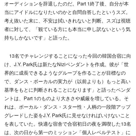
オーディションを辞退したのだ。Part 1終了後、自分が本
当にアイドルになりたいのかと自問自答したというスズ。
考え抜いた末に、不安は拭いきれないと判断。スズは視聴
者に対して、「観ている方にも本当に申し訳ないという気
持ちしかないです」と語った。
13名でチャレンジすることになった今回の韓国合宿に向
け、J.Y. Park氏は新たなNiziペンダントを作成。彼が「世
界的に成長できるようなグループを作ることが目標なの
で、ダンス・ボーカルの実力が（以前よりも）もっと高い
基準をもとに判断されることになります」と語ったペンダ
ントは、Part 1のものより大きさや威厳を増している。そ
れは、ボーカル・ダンス・スター性・人柄の一段階アップ
グレードした姿をJ.Y. Park氏に見せなければいけないこと
を表していた。快適な宿舎で合宿初日の夜を満喫した13名
は、次の日から第一のミッション「個人レベルテスト」に