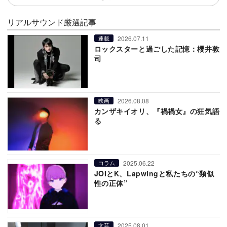
リアルサウンド厳選記事
2026.07.11
連載
ロックスターと過ごした記憶：櫻井敦
司
2026.08.08
映画
カンザキイオリ、『禍禍女』の狂気語
る
2025.06.22
コラム
JOIとK、Lapwingと私たちの“類似
性の正体”
2025.08.01
文芸