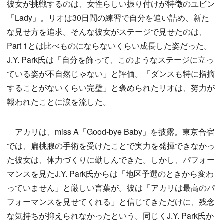
彼女が挑戦するのは、女性らしい振り付けが特徴のユビン
「Lady」。リオは30日間の練習で自分を追い詰め、新た
な見せ方を追求。そんな彼女がステージで見せたのは、
Part 1とは比べものにならないくらい成長した姿だった。
J.Y. Park氏は「自分を飾って、このようなステージに立っ
ている姿が不自然じゃない」と評価。「ダンスも特に指摘
することがないくらい完璧」と褒められたリオは、努力が
報われたことに涙を流した。
アカリは、miss A「Good-bye Baby」を披露。東京合宿
では、扁桃腺の手術を受けたことで実力を発揮できなかっ
た彼女は、体力づくりに勤しんできた。しかし、パフォー
マンスを見たJ.Y. Park氏からは「地区予選のときから変わ
っていません」と厳しい言葉が。彼は「アカリは最高のパ
フォーマンスを見せてくれる」と信じてきただけに、残念
な気持ちが抑えられなかったという。同じくJ.Y. Park氏か