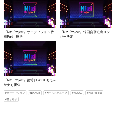
『Nizi Project』オーディション番
『Nizi Project』韓国合宿進出メン
組Part 1総括
バー決定
『Nizi Project』第9話TWICEモモ＆
サナも審査
オーディション
DANCE
ガールズグループ
VOCAL
Nizi Project
苫とり子