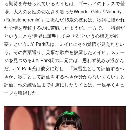
ら期待を寄せられているミイヒは、ゴールドのドレスで登
場。大人の女性の切なさを歌ったWonder Girls「Nobody
(Rainstone remix)」に挑んだ15歳の彼女は、歌詞に描かれ
た心情を理解するのに苦戦したようだ。一方で、「特別だ
ということを“世界に証明してみせる”という心構えが必
要」というJ.Y. Park氏は、ミイヒにその覚悟が見えたとい
う。その言葉通り、見事な歌声を披露したミイヒ。ステー
ジを見つめるJ.Y. Park氏の口元には、思わず笑みが浮かん
だ。J.Y. Park氏は彼女に対し、「練習生として評価するべ
きか、歌手として評価をするべきか分からないぐらい」と
評価。他の練習生までも虜にしたミイヒは、一足早くキュ
ーブを獲得した。