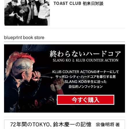
TOAST CLUB 初来日対談
blueprint book store