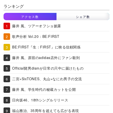
ランキング
アクセス数
シェア数
藤井 風、ツアーオフショ披露
歌声分析 Vol.20：BE:FIRST
BE:FIRST『生：FIRST』に映る信頼関係
藤井 風、原宿のadidas店外にファン殺到
Official髭男dismが日常の只中に届けたもの
二宮×SixTONES、丸山×なにわ男子の交流
藤井 風、学生時代の秘蔵カットを公開
日向坂46、18thシングルリリース
福山雅治、35周年を超えても広がる表現