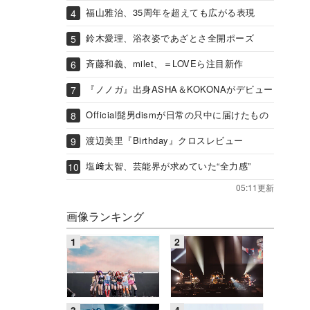
福山雅治、35周年を超えても広がる表現
鈴木愛理、浴衣姿であざとさ全開ポーズ
斉藤和義、milet、＝LOVEら注目新作
『ノノガ』出身ASHA＆KOKONAがデビュー
Official髭男dismが日常の只中に届けたもの
渡辺美里『Birthday』クロスレビュー
塩﨑太智、芸能界が求めていた“全力感”
05:11更新
画像ランキング