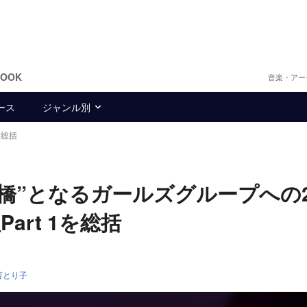
BOOK
音楽・アー
ース
ジャンル別
 1総括
界の架け橋”となるガールズグループへの
rt 1を総括
苫とり子