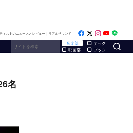
Like on Facebook
Follow on x
Follow on I
Follow o
Follo
ティストのニュースとレビュー｜リアルサウンド
サ
音楽部
テック
映画部
ブック
26名