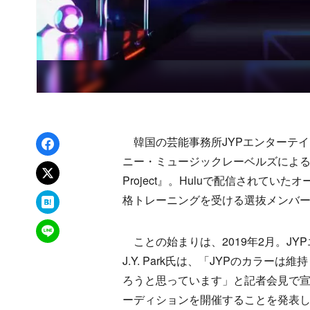
Facebookでシェア
韓国の芸能事務所JYPエンターテ
ニー・ミュージックレーベルズによる
xでポスト
Project』。Huluで配信されてい
はてなブックマーク
格トレーニングを受ける選抜メンバー
LINEで送る
ことの始まりは、2019年2月。J
J.Y. Park氏は、「JYPのカラ
ろうと思っています」と記者会見で宣
ーディションを開催することを発表した。その名