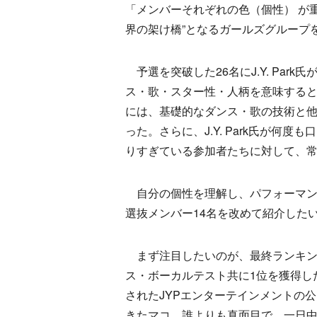
「メンバーそれぞれの色（個性） が重
界の架け橋”となるガールズグループ
予選を突破した26名にJ.Y. Par
ス・歌・スター性・人柄を意味する
には、基礎的なダンス・歌の技術と
った。さらに、J.Y. Park氏が何度も
りすぎている参加者たちに対して、
自分の個性を理解し、パフォーマン
選抜メンバー14名を改めて紹介した
まず注目したいのが、最終ランキン
ス・ボーカルテスト共に1位を獲得し
されたJYPエンターテインメントの
きたマコ。誰よりも真面目で、一日