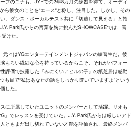
ーフのユナも、JYPでの2年8カ月の練習を得て、オーディ
選の時から彼女のことを“エース”と称し、注目した。しかし、その
まい、ダンス・ボーカルテスト共に「切迫して見える」と指
Y. Park氏からの言葉を胸に挑んだSHOWCASEでは、審
を受けた。
、元々はYGエンターテインメントジャパンの練習生だ。彼
も涙もろい繊細な心を持っているからこそ、それがパフォー
ー性評価で披露した『みにくいアヒルの子』の紙芝居は感動
んはいつも目で“私はあなたの話をしっかり聞いていますよ”という
評価した。
スに所属していたユニットのメンバーとして活躍。リオも
G」でレッスンを受けていた。J.Y. Park氏からは厳しいアド
二人ともまだ出し切れていない才能を評価され、最終メンバ