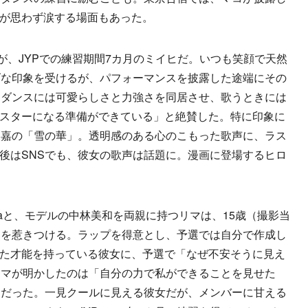
rk氏が思わず涙する場面もあった。
が、JYPでの練習期間7カ月のミイヒだ。いつも笑顔で天然
げな印象を受けるが、パフォーマンスを披露した途端にその
、ダンスには可愛らしさと力強さを同居させ、歌うときには
k氏も「スターになる準備ができている」と絶賛した。特に印象に
美嘉の「雪の華」。透明感のある心のこもった歌声に、ラス
。放送後はSNSでも、彼女の歌声は話題に。漫画に登場するヒロ
raと、モデルの中林美和を両親に持つリマは、15歳（撮影当
目を惹きつける。ラップを得意とし、予選では自分で作成し
氏は優れた才能を持っている彼女に、予選で「なぜ不安そうに見え
リマが明かしたのは「自分の力で私ができることを見せた
ーだった。一見クールに見える彼女だが、メンバーに甘える