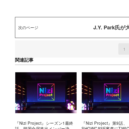
J.Y. Par
次のページ
1
(
関連記事
『Nizi Project』シーズン1最終
『Nizi Project』第9話、
話、韓国合宿進出メンバー決
SHOWCASE審査にTWI