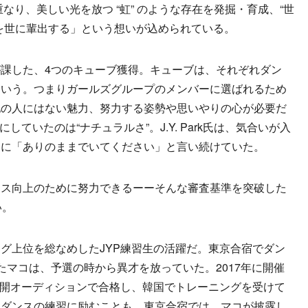
なり、美しい光を放つ “虹” のような存在を発掘・育成、“世
を世に輩出する」という想いが込められている。
k氏が課した、4つのキューブ獲得。キューブは、それぞれダン
という。つまりガールズグループのメンバーに選ばれるため
他の人にはない魅力、努力する姿勢や思いやりの心が必要だ
口にしていたのは“ナチュラルさ”。J.Y. Park氏は、気合いが入
常に「ありのままでいてください」と言い続けていた。
ス向上のために努力できるーーそんな審査基準を突破した
い。
グ上位を総なめしたJYP練習生の活躍だ。東京合宿でダン
たマコは、予選の時から異才を放っていた。2017年に開催
公開オーディションで合格し、韓国でトレーニングを受けて
中ダンスの練習に励むことも。東京合宿では、マコが披露し