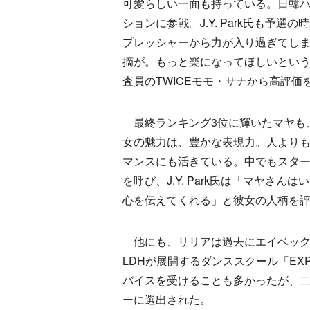
可愛らしい一面も持っている。日韓ハ
ションに参戦。J.Y. Park氏も予
プレッシャーから力が入り過ぎてし
摘が。もっと楽になってほしいというJ.
査員のTWICEモモ・サナから高評価
最終ランキング3位に輝いたマヤも
女の魅力は、豊かな表現力。人より
マンスにも活きている。中でもスタ
を呼び、J.Y. Park氏は「マヤさ
心を伝えてくれる」と彼女の人柄を
他にも、リリアは過去にエイベック
LDHが展開するダンススクール「EXP
バイスを受けることも多かったが、
ーに選出された。