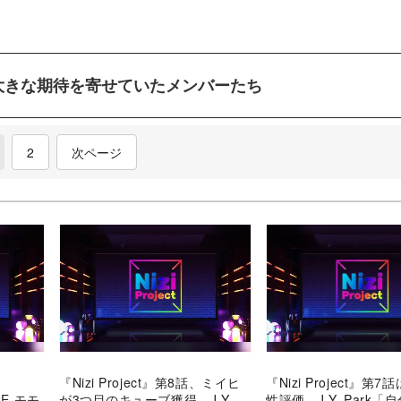
k氏が大きな期待を寄せていたメンバーたち
current)
2
次ページ
『Nizi Project』第8話、ミイヒ
『Nizi Project』第
CE モモ
が3つ目のキューブ獲得 J.Y.
性評価 J.Y. Park