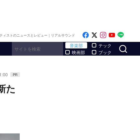
Like on Facebook
Follow on x
Follow on I
Follow o
Follo
ティストのニュースとレビュー｜リアルサウンド
サ
音楽部
テック
映画部
ブック
1:00
PR
新た