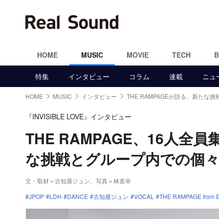
HOME
MUSIC
MOVIE
TECH
特集
インタビュー
コラム
連載
ニュ
HOME
MUSIC
インタビュー
THE RAMPAGEが語る、新たな挑
『INVISIBLE LOVE』インタビュー
THE RAMPAGE、16人
な挑戦とグループ内での個
文・取材＝古知屋ジュン、写真＝林直幸
JPOP
LDH
DANCE
古知屋ジュン
VOCAL
THE RAMPAGE from E