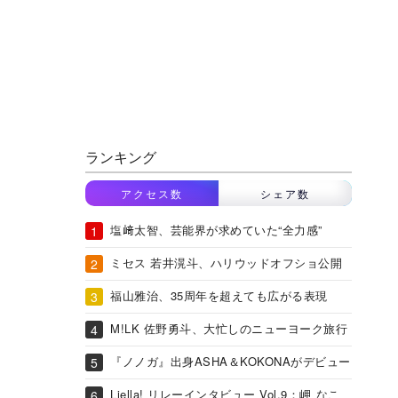
ランキング
アクセス数
シェア数
塩﨑太智、芸能界が求めていた“全力感”
ミセス 若井滉斗、ハリウッドオフショ公開
福山雅治、35周年を超えても広がる表現
M!LK 佐野勇斗、大忙しのニューヨーク旅行
『ノノガ』出身ASHA＆KOKONAがデビュー
Liella! リレーインタビュー Vol.9：岬 なこ