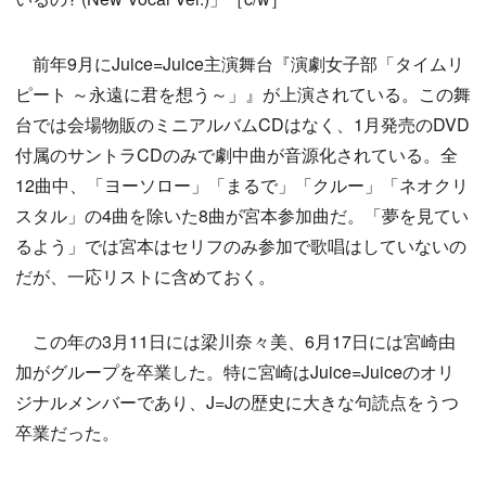
前年9月にJuice=Juice主演舞台『演劇女子部「タイムリ
ピート ～永遠に君を想う～」』が上演されている。この舞
台では会場物販のミニアルバムCDはなく、1月発売のDVD
付属のサントラCDのみで劇中曲が音源化されている。全
12曲中、「ヨーソロー」「まるで」「クルー」「ネオクリ
スタル」の4曲を除いた8曲が宮本参加曲だ。「夢を見てい
るよう」では宮本はセリフのみ参加で歌唱はしていないの
だが、一応リストに含めておく。
この年の3月11日には梁川奈々美、6月17日には宮崎由
加がグループを卒業した。特に宮崎はJuice=Juiceのオリ
ジナルメンバーであり、J=Jの歴史に大きな句読点をうつ
卒業だった。