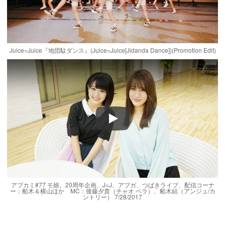
Juice=Juice『地団駄ダンス』(Juice=Juice[Jidanda Dance])(Promotion Edit)
Play
アプカミ#77 モ娘。20周年企画、J=J、アプガ、つばきライブ、配信コーナ
ー：船木＆横山ほか MC：後藤夕貴（チャオ ベラ）、船木結（アンジュ/カ
ントリー） 7/28/2017