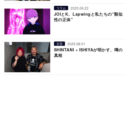
2025.06.22
コラム
JOIとK、Lapwingと私たちの“類似
性の正体”
2025.08.01
文芸
SHINTANI × ISHIYAが明かす、噂の
真相