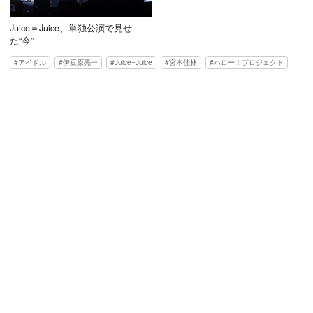
Juice＝Juice、単独公演で見せ
た“今”
アイドル
伊豆原亮一
Juice=Juice
宮本佳林
ハロー！プロジェクト