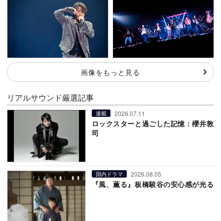
画像をもっと見る
リアルサウンド厳選記事
2026.07.11
連載
ロックスターと過ごした記憶：櫻井敦
司
2026.08.05
国内ドラマ
『風、薫る』板橋駿谷の安心感が光る