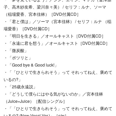
子、高木紗友希、梁川奈々美） / セリフ：ルナ、ソーマ
（稲場愛香、宮本佳林）［DVD付属CD］
・「君と僕は」／ソーマ（宮本佳林） / セリフ：ルナ （稲
場愛香）［DVD付属CD］
・「明日を生きる」／オールキャスト［DVD付属CD］
・「永遠に君を想う」／オールキャスト［DVD付属CD］
・「微炭酸」
・「ポツリと」
・「Good bye & Good luck!」
・「「ひとりで生きられそう」って それってねえ、褒めて
いるの?」
・「25歳永遠説」
・「どうして僕らにはやる気がないのか」／宮本佳林
（Juice=Juice）［配信シングル］
・「「ひとりで生きられそう」って それってねえ、褒めて
いるの? (New Vocal Ver.)」［c/w］