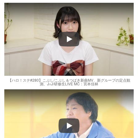
Play
【ハロ！ステ#280】こぶし/こぶし＆つばき新曲MV、新グループの定点観
測、J=J/研修生LIVE MC：宮本佳林
Play