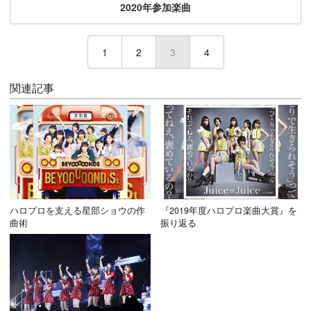
2020年参加楽曲
1
2
3
(current)
4
関連記事
ハロプロを支える星部ショウの作
『2019年度ハロプロ楽曲大賞』を
曲術
振り返る