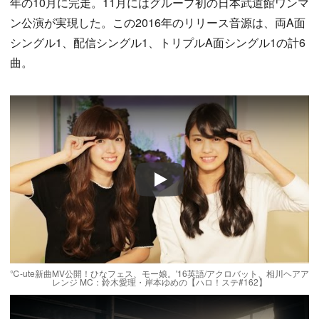
年の10月に完走。11月にはグループ初の日本武道館ワンマ
ン公演が実現した。この2016年のリリース音源は、両A面
シングル1、配信シングル1、トリプルA面シングル1の計6
曲。
Play
℃-ute新曲MV公開！ひなフェス、モー娘。'16英語/アクロバット、相川ヘアア
レンジ MC：鈴木愛理・岸本ゆめの【ハロ！ステ#162】