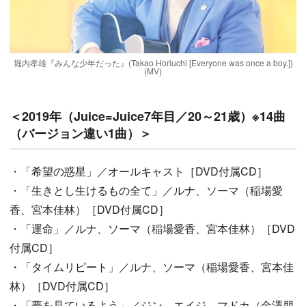
堀内孝雄『みんな少年だった』(Takao Horiuchi [Everyone was once a boy.])
(MV)
＜2019年（Juice=Juice7年目／20～21歳）※14曲
（バージョン違い1曲）＞
・「希望の惑星」／オールキャスト［DVD付属CD］
・「生きとし生けるもの全て」／ルナ、ソーマ（稲場愛
香、宮本佳林）［DVD付属CD］
・「運命」／ルナ、ソーマ（稲場愛香、宮本佳林）［DVD
付属CD］
・「タイムリピート」／ルナ、ソーマ（稲場愛香、宮本佳
林）［DVD付属CD］
・「夢を見ているよう」／ジン、エイジ、マドカ（金澤朋