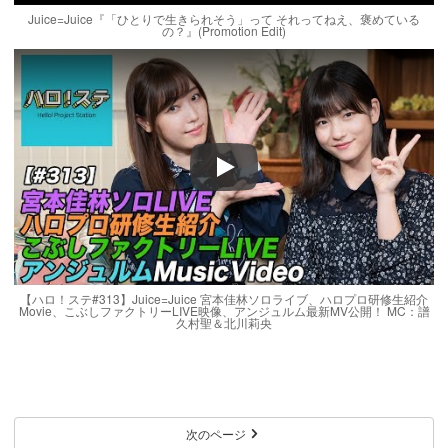
Juice=Juice『「ひとりで生きられそう」って それってねえ、褒めている
の？』(Promotion Edit)
Play
【ハロ！ステ#313】Juice=Juice 宮本佳林ソロライブ、ハロプロ研修生紹介
Movie、こぶしファクトリーLIVE映像、アンジュルム最新MV公開！ MC：譜
久村聖＆北川莉央
次のページ