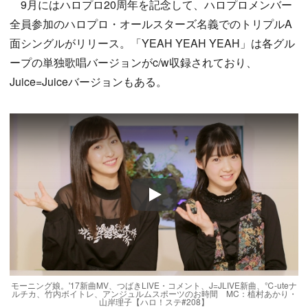
9月にはハロプロ20周年を記念して、ハロプロメンバー
全員参加のハロプロ・オールスターズ名義でのトリプルA
面シングルがリリース。「YEAH YEAH YEAH」は各グル
ープの単独歌唱バージョンがc/w収録されており、
Juice=Juiceバージョンもある。
Play
モーニング娘。'17新曲MV、つばきLIVE・コメント、J=JLIVE新曲、℃-uteナ
ルチカ、竹内ボイトレ、アンジュルムスポーツのお時間 MC：植村あかり・
山岸理子【ハロ！ステ#208】