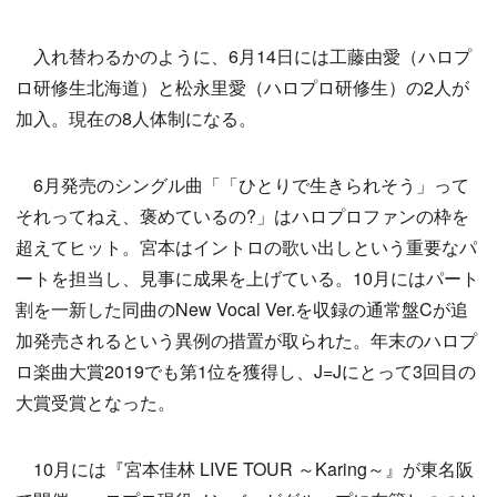
入れ替わるかのように、6月14日には工藤由愛（ハロプ
ロ研修生北海道）と松永里愛（ハロプロ研修生）の2人が
加入。現在の8人体制になる。
6月発売のシングル曲「「ひとりで生きられそう」って
それってねえ、褒めているの?」はハロプロファンの枠を
超えてヒット。宮本はイントロの歌い出しという重要なパ
ートを担当し、見事に成果を上げている。10月にはパート
割を一新した同曲のNew Vocal Ver.を収録の通常盤Cが追
加発売されるという異例の措置が取られた。年末のハロプ
ロ楽曲大賞2019でも第1位を獲得し、J=Jにとって3回目の
大賞受賞となった。
10月には『宮本佳林 LIVE TOUR ～Karing～』が東名阪