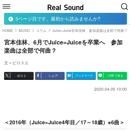
3ページ目です。最初から読みませんか?
HOME
MUSIC
MOVIE
TECH
BOOK
HOME
MUSIC
コラム
Juice=Juice宮本佳林、参加楽曲は全部で何曲？
宮本佳林、6月でJuice=Juiceを卒業へ 参加
楽曲は全部で何曲？
文＝ピロスエ
ポスト
シェア
ブックマーク
LINEで送る
2020.04.05 10:00
＜2016年（Juice=Juice4年目／17～18歳）※6曲＞