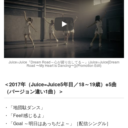
Play
Juice=Juice『Dream Road～心が躍り出してる～』(Juice=Juice[Dream
Road 〜My Heart is Dancing〜])(Promotion Edit)
＜2017年（Juice=Juice5年目／18～19歳）※5曲
（バージョン違い1曲）＞
・「地団駄ダンス」
・「Feel!感じるよ」
・「Goal ～明日はあっちだよ～」［配信シングル］