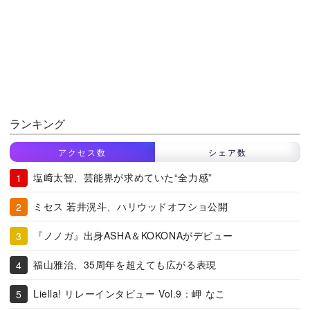
ランキング
アクセス数
シェア数
塩﨑太智、芸能界が求めていた“全力感”
ミセス 若井滉斗、ハリウッドオフショ公開
『ノノガ』出身ASHA＆KOKONAがデビュー
福山雅治、35周年を超えても広がる表現
Liella! リレーインタビュー Vol.9：岬 なこ