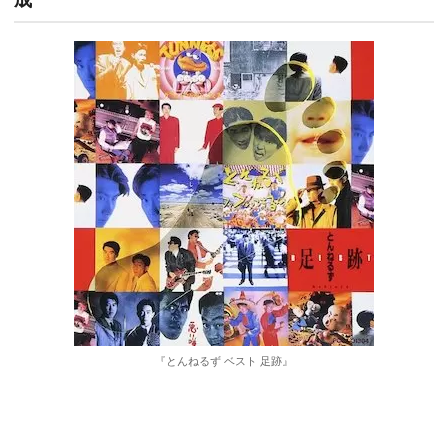
『とんねるず ベスト 足跡』