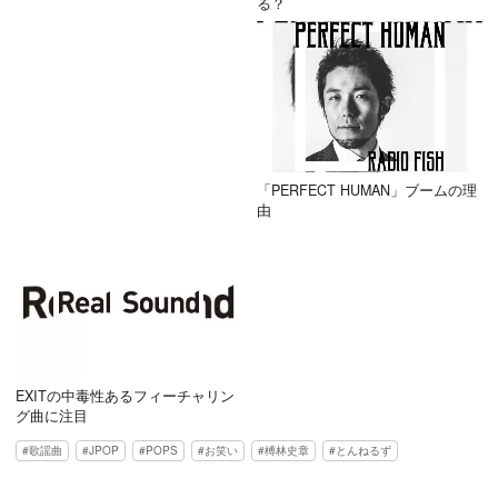
る？
「PERFECT HUMAN」ブームの理
由
EXITの中毒性あるフィーチャリン
グ曲に注目
歌謡曲
JPOP
POPS
お笑い
榑林史章
とんねるず