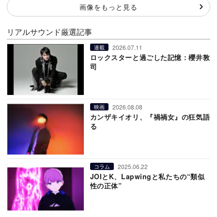
画像をもっと見る
リアルサウンド厳選記事
2026.07.11
連載
ロックスターと過ごした記憶：櫻井敦
司
2026.08.08
映画
カンザキイオリ、『禍禍女』の狂気語
る
2025.06.22
コラム
JOIとK、Lapwingと私たちの“類似
性の正体”