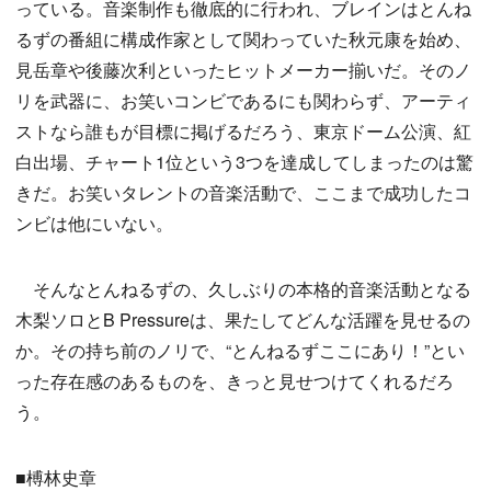
っている。音楽制作も徹底的に行われ、ブレインはとんね
るずの番組に構成作家として関わっていた秋元康を始め、
見岳章や後藤次利といったヒットメーカー揃いだ。そのノ
リを武器に、お笑いコンビであるにも関わらず、アーティ
ストなら誰もが目標に掲げるだろう、東京ドーム公演、紅
白出場、チャート1位という3つを達成してしまったのは驚
きだ。お笑いタレントの音楽活動で、ここまで成功したコ
ンビは他にいない。
そんなとんねるずの、久しぶりの本格的音楽活動となる
木梨ソロとB Pressureは、果たしてどんな活躍を見せるの
か。その持ち前のノリで、“とんねるずここにあり！”とい
った存在感のあるものを、きっと見せつけてくれるだろ
う。
■榑林史章