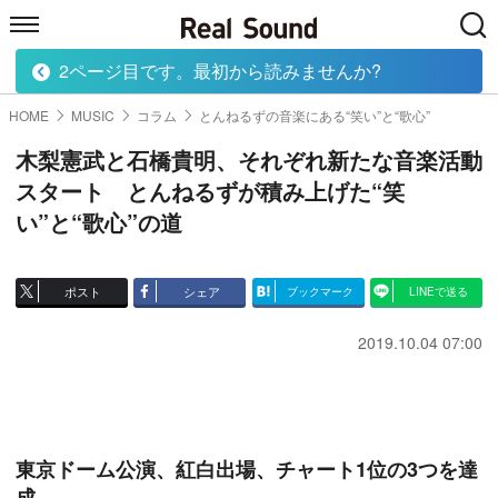
2ページ目です。最初から読みませんか?
HOME
MUSIC
MOVIE
TECH
BOOK
HOME
MUSIC
コラム
とんねるずの音楽にある“笑い”と“歌心”
木梨憲武と石橋貴明、それぞれ新たな音楽活動
スタート とんねるずが積み上げた“笑
い”と“歌心”の道
ポスト
シェア
ブックマーク
LINEで送る
2019.10.04 07:00
東京ドーム公演、紅白出場、チャート1位の3つを達
成