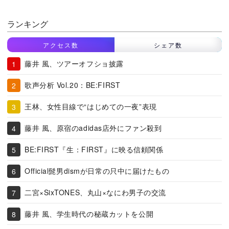
ランキング
アクセス数
シェア数
藤井 風、ツアーオフショ披露
歌声分析 Vol.20：BE:FIRST
王林、女性目線で“はじめての一夜”表現
藤井 風、原宿のadidas店外にファン殺到
BE:FIRST『生：FIRST』に映る信頼関係
Official髭男dismが日常の只中に届けたもの
二宮×SixTONES、丸山×なにわ男子の交流
藤井 風、学生時代の秘蔵カットを公開