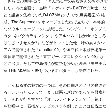
さらに2008年には、『とんねるずのみなさんのおかげで
した』内の企画で、当時「アゲ♂アゲ♂EVERY☆騎士」な
どで話題を集めていたDJ OZMAと3人で“矢島美容室”を結
成。The Supremesをオマージュした出で立ちで、本格的
なソウルミュージックに挑戦した。シングル『ニホンノミ
カタ -ネバダカラキマシタ-』やアルバム『おかゆいところ
はございませんか?』などがヒットした他、味の素スタジ
アムで開催された『a-nation'09』や国立代々木競技場第一
体育館で開催された『東京ガールズコレクション'09』な
どに出演。そして中島信也が監督を務めた映画『矢島美容
室 THE MOVIE ～夢をつかまネバダ～』も制作された。
とんねるずの魅力の一つは、その自由さとノリの良さだ
ろう。いったんノッてしまえば悪ふざけであっても徹底的
で、それが行きすぎて『オールナイトフジ』で「一気！」
を歌唱中に、石橋がテレビカメラを倒したことは伝説にな