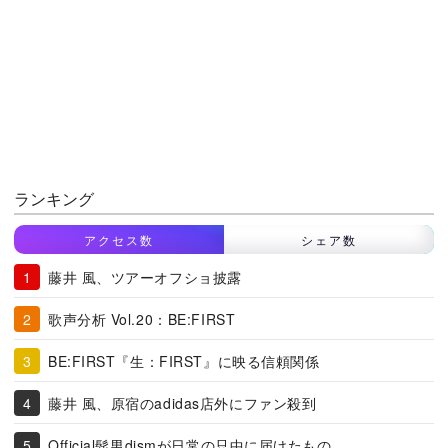
ランキング
アクセス数
シェア数
藤井 風、ツアーオフショ披露
歌声分析 Vol.20：BE:FIRST
BE:FIRST『生：FIRST』に映る信頼関係
藤井 風、原宿のadidas店外にファン殺到
Official髭男dismが日常の只中に届けたもの