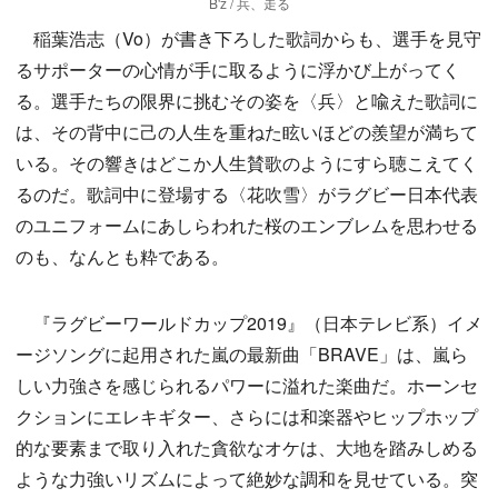
B'z / 兵、走る
稲葉浩志（Vo）が書き下ろした歌詞からも、選手を見守
るサポーターの心情が手に取るように浮かび上がってく
る。選手たちの限界に挑むその姿を〈兵〉と喩えた歌詞に
は、その背中に己の人生を重ねた眩いほどの羨望が満ちて
いる。その響きはどこか人生賛歌のようにすら聴こえてく
るのだ。歌詞中に登場する〈花吹雪〉がラグビー日本代表
のユニフォームにあしらわれた桜のエンブレムを思わせる
のも、なんとも粋である。
『ラグビーワールドカップ2019』（日本テレビ系）イメ
ージソングに起用された嵐の最新曲「BRAVE」は、嵐ら
しい力強さを感じられるパワーに溢れた楽曲だ。ホーンセ
クションにエレキギター、さらには和楽器やヒップホップ
的な要素まで取り入れた貪欲なオケは、大地を踏みしめる
ような力強いリズムによって絶妙な調和を見せている。突