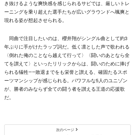
き抜けるような爽快感を感じられるサビでは、厳しいトレ
ーニングを乗り超えた選手たちが広いグラウンドへ颯爽と
現れる姿が想起させられる。
同曲で注目したいのは、櫻井翔がシングル曲として約3
年ぶりに手がけたラップ詞だ。低く凛とした声で歌われる
〈倒れた俺のことなら越えて行って〉〈闘いのあとなら全
てを讃えて〉といったリリックからは、闘いのために捧げ
られる犠牲――敗退までをも栄誉と讃える、確固たるスポ
ーツマンシップが感じられる。パワフルな5人のユニゾン
が、勝者のみならず全ての闘う者を讃える王道の応援歌
だ。
次のページ