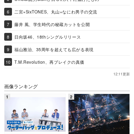
二宮×SixTONES、丸山×なにわ男子の交流
藤井 風、学生時代の秘蔵カットを公開
日向坂46、18thシングルリリース
福山雅治、35周年を超えても広がる表現
T.M.Revolution、再ブレイクの真価
12:11更新
画像ランキング