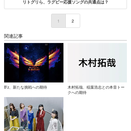
リトグリら、ラグビー応援ソングの共通点は？
1
(current)
2
関連記事
B’z、新たな挑戦への期待
木村拓哉、稲葉浩志との本音トー
クへの期待