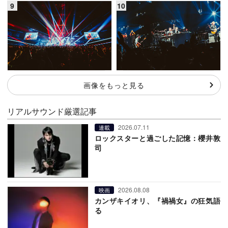
画像をもっと見る
リアルサウンド厳選記事
2026.07.11
連載
ロックスターと過ごした記憶：櫻井敦
司
2026.08.08
映画
カンザキイオリ、『禍禍女』の狂気語
る