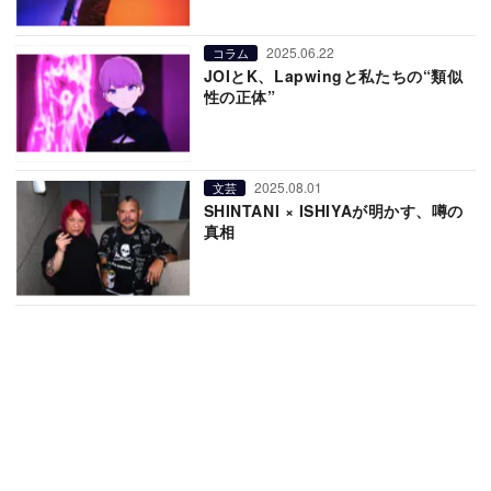
2025.06.22
コラム
JOIとK、Lapwingと私たちの“類似
性の正体”
2025.08.01
文芸
SHINTANI × ISHIYAが明かす、噂の
真相