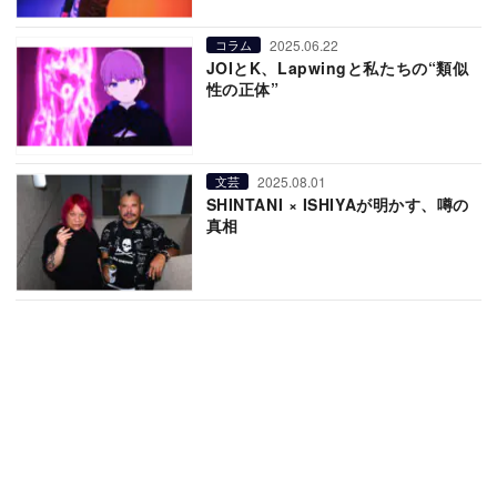
2025.06.22
コラム
JOIとK、Lapwingと私たちの“類似
性の正体”
2025.08.01
文芸
SHINTANI × ISHIYAが明かす、噂の
真相