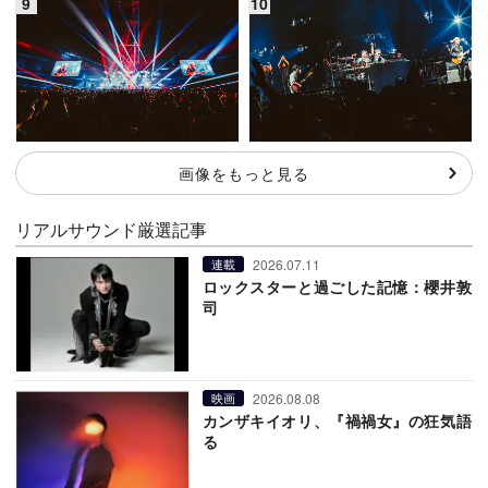
画像をもっと見る
リアルサウンド厳選記事
2026.07.11
連載
ロックスターと過ごした記憶：櫻井敦
司
2026.08.08
映画
カンザキイオリ、『禍禍女』の狂気語
る