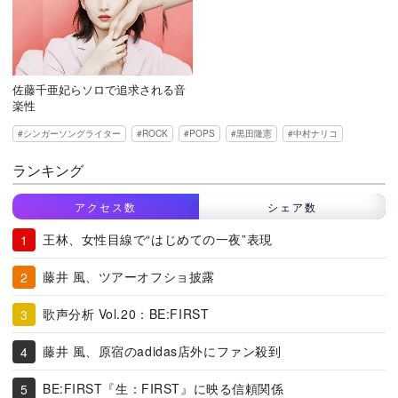
佐藤千亜妃らソロで追求される音
楽性
シンガーソングライター
ROCK
POPS
黒田隆憲
中村ナリコ
ランキング
アクセス数
シェア数
王林、女性目線で“はじめての一夜”表現
藤井 風、ツアーオフショ披露
歌声分析 Vol.20：BE:FIRST
藤井 風、原宿のadidas店外にファン殺到
BE:FIRST『生：FIRST』に映る信頼関係