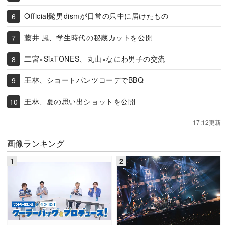
Official髭男dismが日常の只中に届けたもの
藤井 風、学生時代の秘蔵カットを公開
二宮×SixTONES、丸山×なにわ男子の交流
王林、ショートパンツコーデでBBQ
王林、夏の思い出ショットを公開
17:12更新
画像ランキング