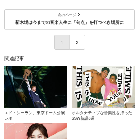
次のページ
新木場は今までの音楽人生に「句点」を打つべき場所に
1
(current)
2
関連記事
エド・シーラン、東京ドーム公演
オルタナティブな音楽性を持った
レポ
SSW新譜5選