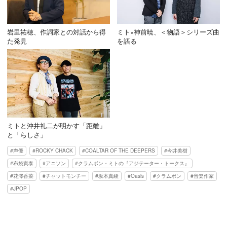
岩里祐穂、作詞家との対話から得
ミト×神前暁、＜物語＞シリーズ曲
た発見
を語る
ミトと沖井礼二が明かす「距離」
と「らしさ」
声優
ROCKY CHACK
COALTAR OF THE DEEPERS
今井美樹
布袋寅泰
アニソン
クラムボン・ミトの『アジテーター・トークス』
花澤香菜
チャットモンチー
坂本真綾
Oasis
クラムボン
音楽作家
JPOP