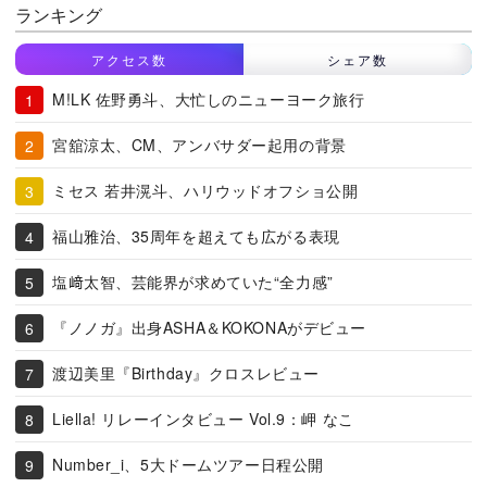
ランキング
アクセス数
シェア数
M!LK 佐野勇斗、大忙しのニューヨーク旅行
宮舘涼太、CM、アンバサダー起用の背景
ミセス 若井滉斗、ハリウッドオフショ公開
福山雅治、35周年を超えても広がる表現
塩﨑太智、芸能界が求めていた“全力感”
『ノノガ』出身ASHA＆KOKONAがデビュー
渡辺美里『Birthday』クロスレビュー
Liella! リレーインタビュー Vol.9：岬 なこ
Number_i、5大ドームツアー日程公開