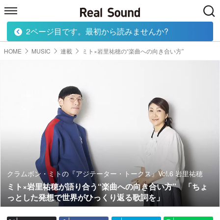
2ページ目です。最初から読みませんか?
HOME
MUSIC
MOVIE
TECH
BOOK
HOME
MUSIC
連載
ミト×岩里祐穂の“楽曲への向き合い方”
クラムボン・ミトの『アジテーター・トークス』Vol.6 岩里祐穂
ミト×岩里祐穂が語り合う“楽曲への向き合い方” 「ちょ
っとした発想で世界がひっくり返る歌詞を」