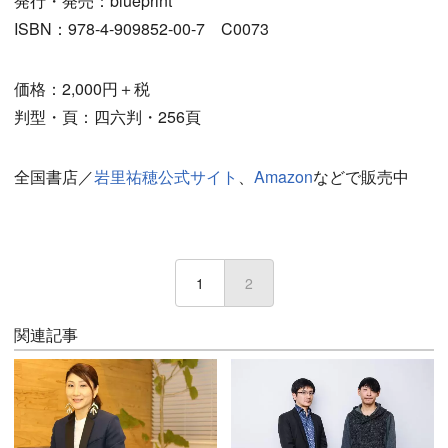
発行・発売：blueprint
ISBN：978-4-909852-00-7 C0073
価格：2,000円＋税
判型・頁：四六判・256頁
全国書店／
岩里祐穂公式サイト
、
Amazon
などで販売中
1
2
(current)
関連記事