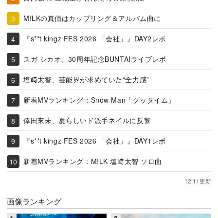
M!LKの真価はカップリング＆アルバム曲に
『s**t kingz FES 2026 「会社」』DAY2レポ
スガ シカオ、30周年記念BUNTAIライブレポ
塩﨑太智、芸能界が求めていた“全力感”
新着MVランキング：Snow Man「グッタイム」
倖田來未、夏らしいド派手ネイルに反響
『s**t kingz FES 2026 「会社」』DAY1レポ
新着MVランキング：M!LK 塩﨑太智 ソロ曲
12:11更新
画像ランキング