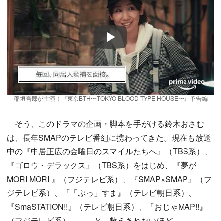
Play
稲垣吾郎が主演！『東京BTH〜TOKYO BLOOD TYPE HOUSE〜』予告編
そう、このドラマの企画・脚本を手がける鈴木おさむ
は、長年SMAPのテレビ番組に携わってきた。現在も放送
中の『中居正広の金曜日のスマイルたちへ』（TBS系）、
『ゴロウ・デラックス』（TBS系）をはじめ、『夢が
MORI MORI 』（フジテレビ系）、『SMAP×SMAP』（フ
ジテレビ系）、『「ぷっ」すま』（テレビ朝日系）、
『SmaSTATION!!』（テレビ朝日系）、『おじゃMAP!!』
（フジテレビ系）………と、数えきれないほど。