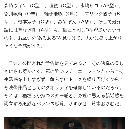
森崎ウィン（O型）、壇蜜（O型）、水嶋ヒロ（AB型）、
皆川猿時（O型）、蛭子能収（O型）、マリック親子（B
型）、根本宗子（O型）、みやぞん（A型）、そして最終
話には草なぎ剛（A型）も。稲垣と同じO型が多いという
のも、お互いの“あるある“を見つけて、大いに盛り上がり
そうな予感がする。
早速、公開された予告編を見てみると、その映像の美し
さにも心惹かれる。素に近いシチュエーションだからこそ
生活感を出しすぎず、飾らないトークを繰り広げるからこ
そ映像作品としてのクオリティを確保しているのだろう。
それは、稲垣らが持つスター感と、身近に思える親近感を
両立する絶妙なバランス感覚。さすがは、鈴木おさむだ。