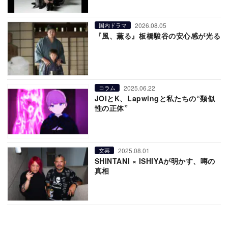
2026.08.05
国内ドラマ
『風、薫る』板橋駿谷の安心感が光る
2025.06.22
コラム
JOIとK、Lapwingと私たちの“類似
性の正体”
2025.08.01
文芸
SHINTANI × ISHIYAが明かす、噂の
真相