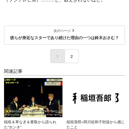
次のページ
彼らが身近なスターであり続けた理由の一つは鈴木おさむ？
1
(current)
2
関連記事
稲垣＆草なぎ＆香取から語られ
稲垣吾郎×阿川佐和子対談から感じ
た“ホンネ”
たこと