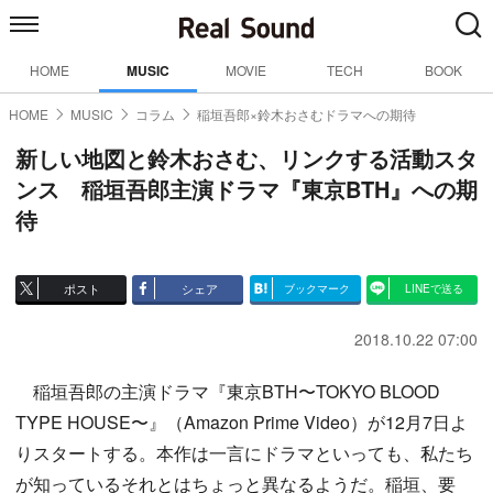
HOME
MUSIC
MOVIE
TECH
BOOK
HOME
MUSIC
コラム
稲垣吾郎×鈴木おさむドラマへの期待
新しい地図と鈴木おさむ、リンクする活動スタ
ンス 稲垣吾郎主演ドラマ『東京BTH』への期
待
ポスト
シェア
ブックマーク
LINEで送る
2018.10.22 07:00
稲垣吾郎の主演ドラマ『東京BTH〜TOKYO BLOOD
TYPE HOUSE〜』（Amazon Prime Video）が12月7日よ
りスタートする。本作は一言にドラマといっても、私たち
が知っているそれとはちょっと異なるようだ。稲垣、要