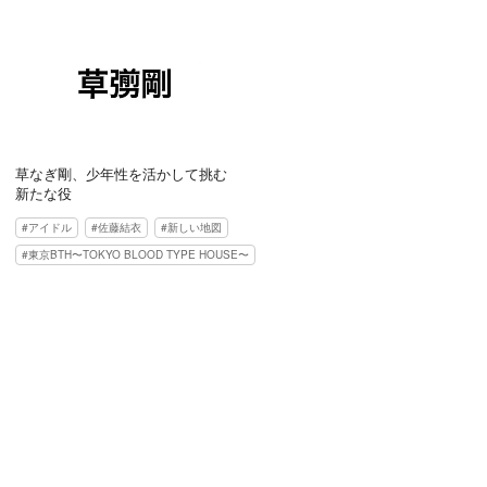
草なぎ剛、少年性を活かして挑む
新たな役
アイドル
佐藤結衣
新しい地図
東京BTH〜TOKYO BLOOD TYPE HOUSE〜