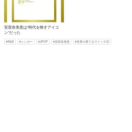
安室奈美恵は“時代を映すアイコ
ン”だった
R&B
シンガー
JPOP
安室奈美恵
世界の果てまでイッテQ!