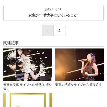
次のページ
安室が“一番大事にしていること”
1
(current)
2
関連記事
安室奈美恵“ライブへの情熱”を振り
安室の功績をライブから振り返る
返る