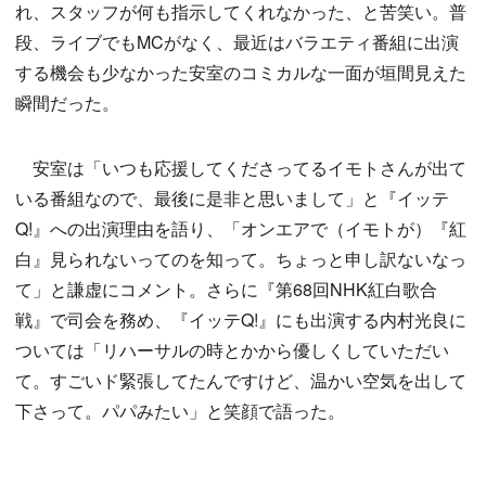
れ、スタッフが何も指示してくれなかった、と苦笑い。普
段、ライブでもMCがなく、最近はバラエティ番組に出演
する機会も少なかった安室のコミカルな一面が垣間見えた
瞬間だった。
安室は「いつも応援してくださってるイモトさんが出て
いる番組なので、最後に是非と思いまして」と『イッテ
Q!』への出演理由を語り、「オンエアで（イモトが）『紅
白』見られないってのを知って。ちょっと申し訳ないなっ
て」と謙虚にコメント。さらに『第68回NHK紅白歌合
戦』で司会を務め、『イッテQ!』にも出演する内村光良に
ついては「リハーサルの時とかから優しくしていただい
て。すごいド緊張してたんですけど、温かい空気を出して
下さって。パパみたい」と笑顔で語った。