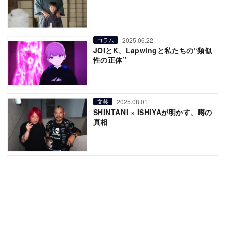
2025.06.22
コラム
JOIとK、Lapwingと私たちの“類似
性の正体”
2025.08.01
文芸
SHINTANI × ISHIYAが明かす、噂の
真相