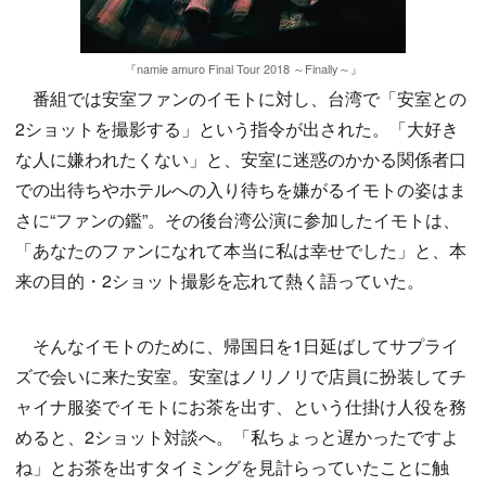
『namie amuro Final Tour 2018 ～Finally～』
番組では安室ファンのイモトに対し、台湾で「安室との
2ショットを撮影する」という指令が出された。「大好き
な人に嫌われたくない」と、安室に迷惑のかかる関係者口
での出待ちやホテルへの入り待ちを嫌がるイモトの姿はま
さに“ファンの鑑”。その後台湾公演に参加したイモトは、
「あなたのファンになれて本当に私は幸せでした」と、本
来の目的・2ショット撮影を忘れて熱く語っていた。
そんなイモトのために、帰国日を1日延ばしてサプライ
ズで会いに来た安室。安室はノリノリで店員に扮装してチ
ャイナ服姿でイモトにお茶を出す、という仕掛け人役を務
めると、2ショット対談へ。「私ちょっと遅かったですよ
ね」とお茶を出すタイミングを見計らっていたことに触