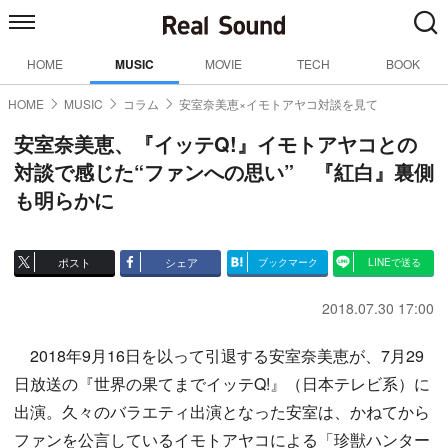
HOME
MUSIC
MOVIE
TECH
BOOK
HOME
MUSIC
コラム
安室奈美恵×イモトアヤコ対談を見て
安室奈美恵、『イッテQ!』イモトアヤコとの
対談で感じた“ファンへの思い” 『紅白』裏側
も明らかに
ポスト
シェア
ブックマーク
LINEで送る
2018.07.30 17:00
2018年9月16日を以って引退する安室奈美恵が、7月29
日放送の『世界の果てまでイッテQ!』（日本テレビ系）に
出演。久々のバラエティ出演となった安室は、かねてから
ファンを公言しているイモトアヤコによる「珍獣ハンター