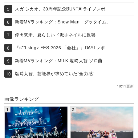
スガ シカオ、30周年記念BUNTAIライブレポ
新着MVランキング：Snow Man「グッタイム」
倖田來未、夏らしいド派手ネイルに反響
『s**t kingz FES 2026 「会社」』DAY1レポ
新着MVランキング：M!LK 塩﨑太智 ソロ曲
塩﨑太智、芸能界が求めていた“全力感”
10:11更新
画像ランキング