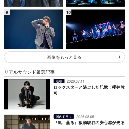
画像をもっと見る
リアルサウンド厳選記事
2026.07.11
連載
ロックスターと過ごした記憶：櫻井敦
司
2026.08.05
国内ドラマ
『風、薫る』板橋駿谷の安心感が光る