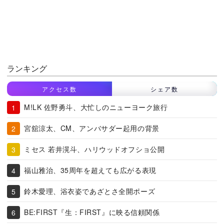
ランキング
アクセス数
シェア数
M!LK 佐野勇斗、大忙しのニューヨーク旅行
宮舘涼太、CM、アンバサダー起用の背景
ミセス 若井滉斗、ハリウッドオフショ公開
福山雅治、35周年を超えても広がる表現
鈴木愛理、浴衣姿であざとさ全開ポーズ
BE:FIRST『生：FIRST』に映る信頼関係