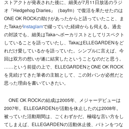
ストアクトが発表された後に、細美が7月11日放送のラジ
オ『Hedgehog Diaries』（bayfm）で復活を果たせたのは
ONE OK ROCKの助けがあったからと語っていたこと、ま
たTakaが
Instaglam
で綴っていた経緯からも伺える。過去
の対談でも、細美はTakaへボーカリストとしてリスペクト
していることを語っていたし、TakaはELLEGARDENをど
れだけ愛しているかを語っていた。シンプルに言えば、今
回は双方の想いが遂に結実したということなのだと思う。
……という前提の上で、ELLEGARDENとONE OK ROCK
を見続けてきた筆者の主観として、この対バンが必然だと
思った理由を書いていきたい。
ONE OK ROCKの結成は2005年、メジャーデビューは
2007年。ELLEGARDENが活動を休止したのは2008年。
被っていた活動期間は、ごくわずかだ。極端な言い方をし
てしまえば、ELLEGARDENの活動休止後、バトンをつな