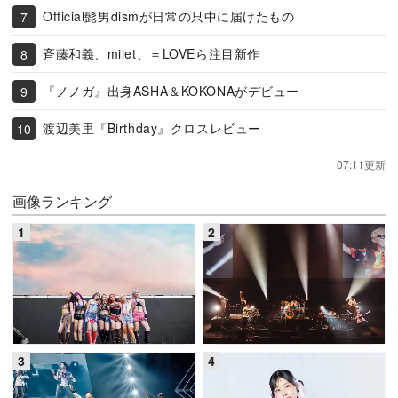
Official髭男dismが日常の只中に届けたもの
斉藤和義、milet、＝LOVEら注目新作
『ノノガ』出身ASHA＆KOKONAがデビュー
渡辺美里『Birthday』クロスレビュー
07:11更新
画像ランキング