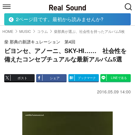
2ページ目です。最初から読みませんか?
HOME
MUSIC
MOVIE
TECH
BOOK
HOME
MUSIC
コラム
柴那典が選ぶ、社会性を持ったアルバム5枚
柴 那典の新譜キュレーション 第4回
ビヨンセ、アノーニ、SKY-HI…… 社会性を
備えたコンセプチュアルな最新アルバム5選
ポスト
シェア
ブックマーク
LINEで送る
2016.05.09 14:00