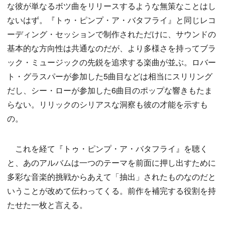
な彼が単なるボツ曲をリリースするような無策なことはし
ないはず。『トゥ・ピンプ・ア・バタフライ』と同じレコ
ーディング・セッションで制作されただけに、サウンドの
基本的な方向性は共通なのだが、より多様さを持ってブラ
ック・ミュージックの先鋭を追求する楽曲が並ぶ。ロバー
ト・グラスパーが参加した5曲目などは相当にスリリング
だし、シー・ローが参加した6曲目のポップな響きもたま
らない。リリックのシリアスな洞察も彼の才能を示すも
の。
これを経て『トゥ・ピンプ・ア・バタフライ』を聴く
と、あのアルバムは一つのテーマを前面に押し出すために
多彩な音楽的挑戦からあえて「抽出」されたものなのだと
いうことが改めて伝わってくる。前作を補完する役割を持
たせた一枚と言える。