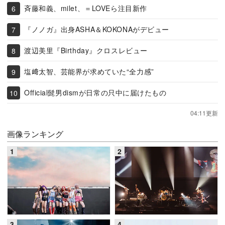
斉藤和義、milet、＝LOVEら注目新作
『ノノガ』出身ASHA＆KOKONAがデビュー
渡辺美里『Birthday』クロスレビュー
塩﨑太智、芸能界が求めていた“全力感”
Official髭男dismが日常の只中に届けたもの
04:11更新
画像ランキング