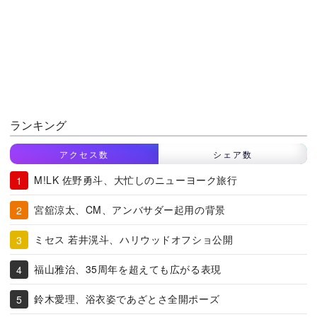
ランキング
アクセス数
シェア数
M!LK 佐野勇斗、大忙しのニューヨーク旅行
宮舘涼太、CM、アンバサダー起用の背景
ミセス 若井滉斗、ハリウッドオフショ公開
福山雅治、35周年を超えても広がる表現
鈴木愛理、浴衣姿であざとさ全開ポーズ