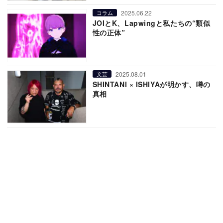
2025.06.22
コラム
JOIとK、Lapwingと私たちの“類似
性の正体”
2025.08.01
文芸
SHINTANI × ISHIYAが明かす、噂の
真相