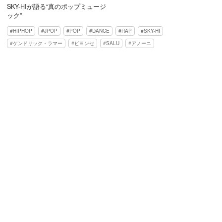
SKY-HIが語る“真のポップミュージ
ック”
HIPHOP
JPOP
POP
DANCE
RAP
SKY-HI
ケンドリック・ラマー
ビヨンセ
SALU
アノーニ