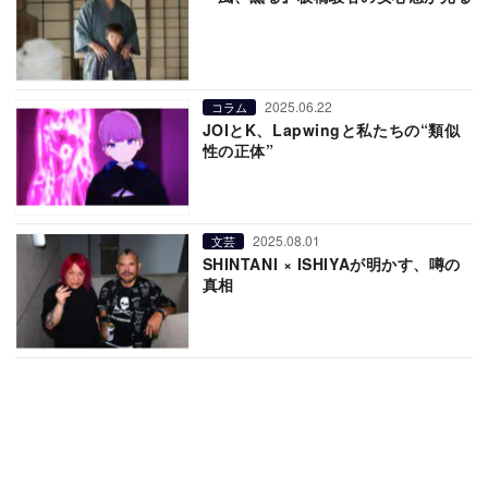
2025.06.22
コラム
JOIとK、Lapwingと私たちの“類似
性の正体”
2025.08.01
文芸
SHINTANI × ISHIYAが明かす、噂の
真相