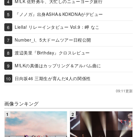
M!LK 佐野勇斗、大忙しのニューヨーク旅行
『ノノガ』出身ASHA＆KOKONAがデビュー
Liella! リレーインタビュー Vol.9：岬 なこ
Number_i、5大ドームツアー日程公開
渡辺美里『Birthday』クロスレビュー
M!LKの真価はカップリング＆アルバム曲に
日向坂46 三期生が育んだ4人の関係性
09:11更新
画像ランキング