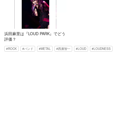
浜田麻里は『LOUD PARK』でどう
評価？
ROCK
バンド
METAL
西廣智一
LOUD
LOUDNESS