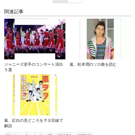
関連記事
ジャニーズ若手のコンサート演出
嵐、松本潤のソロ曲を読む
５選
嵐、紅白の見どころをヲタ目線で
解説
アイドル
ジャニーズ
嵐
松下博夫
佐藤結衣