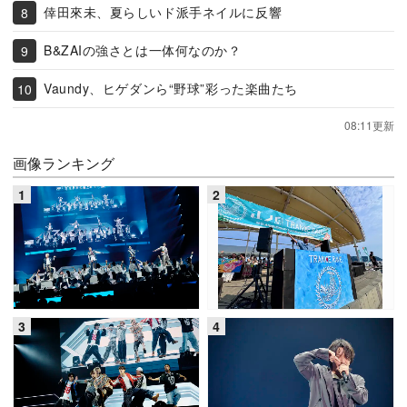
倖田來未、夏らしいド派手ネイルに反響
B&ZAIの強さとは一体何なのか？
Vaundy、ヒゲダンら“野球”彩った楽曲たち
08:11更新
画像ランキング