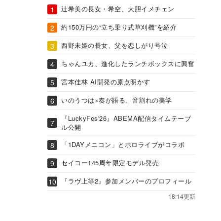
辻希美の長女・希空、大胆イメチェン
約150万円の“立ち乗り式草刈機”を紹介
西野未姫の長女、父を恋しがり号泣
ちゃんユカ、進化したランチボックスに興奮
宮本佳林 AI開発の原点明かす
いのうつは×奏が語る、音割れの美学
『LuckyFes'26』ABEMA配信タイムテーブ
ル公開
「1DAYメニコン」とホロライブがコラボ
セイコー145周年限定モデル発売
『ラヴ上等2』参加メンバーのプロフィール
18:14更新