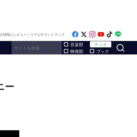
Like on Facebook
Follow on x
Follow on Inst
Follow on Y
Follow on
Follo
メの情報とレビュー｜リアルサウンド テック
サ
音楽部
テック
映画部
ブック
ニー