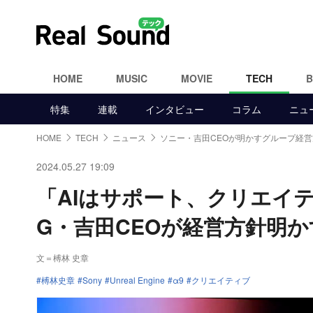
HOME
MUSIC
MOVIE
TECH
特集
連載
インタビュー
コラム
ニュ
HOME
TECH
ニュース
ソニー・吉田CEOが明かすグループ経営
2024.05.27 19:09
「AIはサポート、クリエイ
G・吉田CEOが経営方針明か
文＝榑林 史章
榑林史章
Sony
Unreal Engine
α9
クリエイティブ