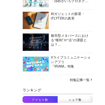
「ゆめかいろプロダクシ
ョン」の挑戦に迫る
AIガジェットの新星・
iFLYTEKの真実
都市型メタバースにおけ
る“権利”や“法”の課題と
は？
バーチャルシティコンソ
ーシアムの挑戦に迫る
Vライブコミュニケーショ
ンアプリ
『IRIAM』特集
特集記事一覧
ランキング
アクセス数
シェア数