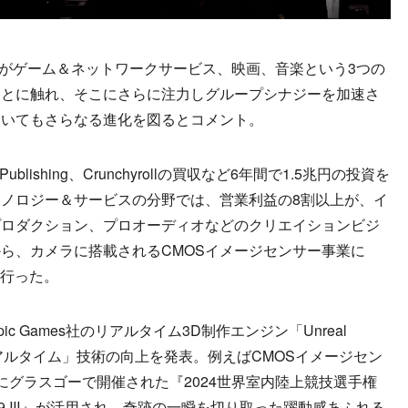
割がゲーム＆ネットワークサービス、映画、音楽という3つの
ことに触れ、そこにさらに注力しグループシナジーを加速さ
おいてもさらなる進化を図るとコメント。
blishing、Crunchyrollの買収など6年間で1.5兆円の投資を
ノロジー＆サービスの分野では、営業利益の8割以上が、イ
プロダクション、プロオーディオなどのクリエイションビジ
ら、カメラに搭載されるCMOSイメージセンサー事業に
を行った。
 Games社のリアルタイム3D制作エンジン「Unreal
リアルタイム」技術の向上を発表。例えばCMOSイメージセン
にグラスゴーで開催された『2024世界室内陸上競技選手権
9 Ⅲ』が活用され、奇跡の一瞬を切り取った躍動感あふれる