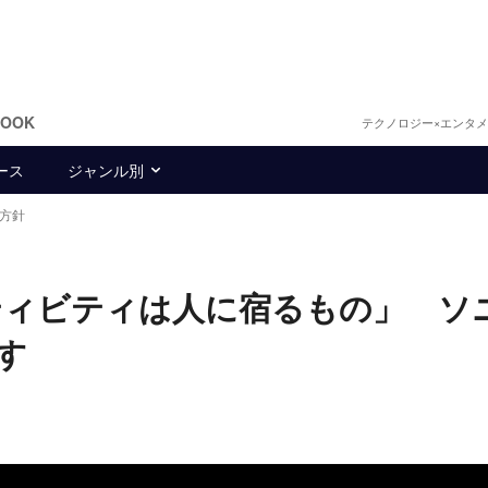
BOOK
テクノロジー×エンタ
ース
ジャンル別
方針
ティビティは人に宿るもの」 ソ
す