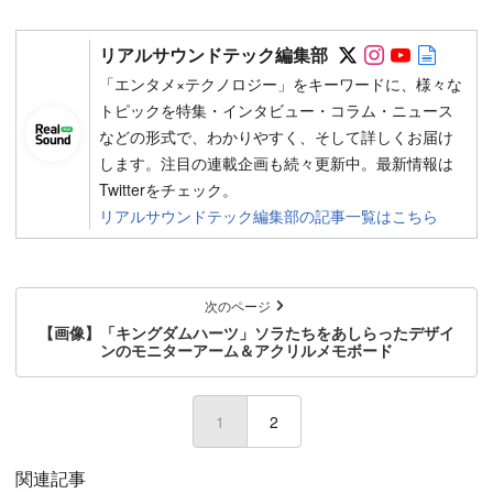
Follow on SN
Follow on 
Follow 
Autho
リアルサウンドテック編集部
「エンタメ×テクノロジー」をキーワードに、様々な
トピックを特集・インタビュー・コラム・ニュース
などの形式で、わかりやすく、そして詳しくお届け
します。注目の連載企画も続々更新中。最新情報は
Twitterをチェック。
リアルサウンドテック編集部の記事一覧はこちら
次のページ
【画像】「キングダムハーツ」ソラたちをあしらったデザイ
ンのモニターアーム＆アクリルメモボード
1
2
関連記事