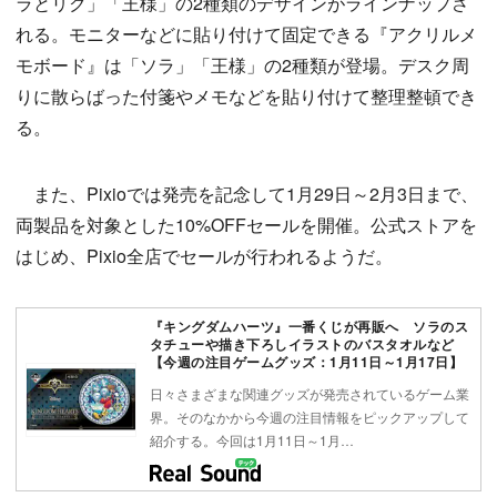
ラとリク」「王様」の2種類のデザインがラインナップさ
れる。モニターなどに貼り付けて固定できる『アクリルメ
モボード』は「ソラ」「王様」の2種類が登場。デスク周
りに散らばった付箋やメモなどを貼り付けて整理整頓でき
る。
また、Pixioでは発売を記念して1月29日～2月3日まで、
両製品を対象とした10%OFFセールを開催。公式ストアを
はじめ、Pixio全店でセールが行われるようだ。
『キングダムハーツ』一番くじが再販へ ソラのス
タチューや描き下ろしイラストのバスタオルなど
【今週の注目ゲームグッズ：1月11日～1月17日】
日々さまざまな関連グッズが発売されているゲーム業
界。そのなかから今週の注目情報をピックアップして
紹介する。今回は1月11日～1月…