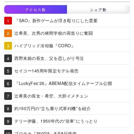
アクセス数
シェア数
『SAO』新作ゲームが浮き彫りにした需要
辻希美、次男の林間学校の荷造りに奮闘
ハイブリッド冷却服『CORO』
西野未姫の長女、父を恋しがり号泣
セイコー145周年限定モデル発売
『LuckyFes'26』ABEMA配信タイムテーブル公開
辻希美の長女・希空、大胆イメチェン
約150万円の“立ち乗り式草刈機”を紹介
テリー伊藤、1950年代の“珍車”にうっとり
プロテカ『360G5』8月8日発売