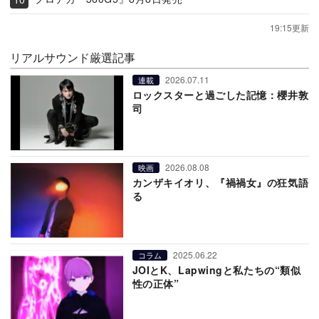
19:15更新
リアルサウンド厳選記事
2026.07.11
連載
ロックスターと過ごした記憶：櫻井敦
司
2026.08.08
映画
カンザキイオリ、『禍禍女』の狂気語
る
2025.06.22
コラム
JOIとK、Lapwingと私たちの“類似
性の正体”