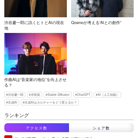
渋谷慶一郎に訊くヒトとAIの現在
Qosmoが考える“AIとの創作”
地
作曲AIは“音楽家の地位”を向上させ
る？
渋谷慶一郎
岸裕真
Stable Diffusion
ChatGPT
AI（人工知能）
生成AI
生成AIはカルチャーをどう変えるか？
ランキング
アクセス数
シェア数