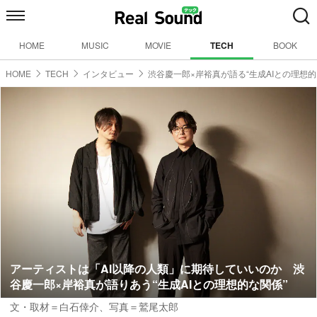
HOME
MUSIC
MOVIE
TECH
BOOK
HOME
TECH
インタビュー
渋谷慶一郎×岸裕真が語る“生成AIとの理想的
アーティストは「AI以降の人類」に期待していいのか 渋
谷慶一郎×岸裕真が語りあう“生成AIとの理想的な関係”
文・取材＝白石倖介
、
写真＝鷲尾太郎