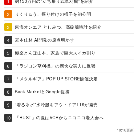
約150万円の“立ち乗り式草刈機”を紹介
りくりゅう、振り付けの様子を初公開
東海オンエア としみつ、高級腕時計を紹介
宮本佳林 AI開発の原点明かす
極楽とんぼ山本、家族で巨大スイカ割り
「ラジコン草刈機」の爽快な実力に反響
「メタルギア」POP UP STORE開催決定
Back MarketとGoogle提携
“着る氷水”水冷服をアウトドア119が発売
『RUST』の夏はVCRからニコニコ老人会へ
10:16更新