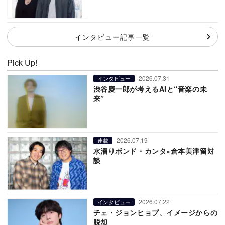
インタビュー記事一覧
Pick Up!
2026.07.31
インタビュー
渋谷慶一郎が考えるAIと“音楽の未
来”
2026.07.19
連載
水溜りボンド・カンタ×倉本美津留対
談
2026.07.22
インタビュー
チェ・ジョンヒョプ、イメージからの
脱却