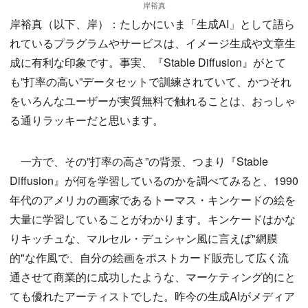
岸裕真
岸裕真（以下、岸）：たしかにいま「生成AI」として語ら
れているプラグラムやサービスは、イメージ生成や文章生
成に有利な印象です。事実、『Stable Diffusion』がとて
も”打率の高い”データセットで訓練されていて、かつそれ
をいろんなユーザーが実質無料で触れることは、おっしゃ
る通りラッキーだと思います。
一方で、その”打率の高さ”の背景、つまり『Stable
Diffusion』が何を学習しているのかを調べてみると、1990
年代のアメリカの画家であるトーマス・キンケードの絵を
大量に学習していることがわかります。キンケードはかな
りキッチュな、マルセル・デュシャン風に言えば"網膜
的"な作風で、自分の絵画をポストカード販売して広く流
通させて商業的に成功したような、マーケティング的にと
ても優れたアーティストでした。昨今の生成AIがメディア