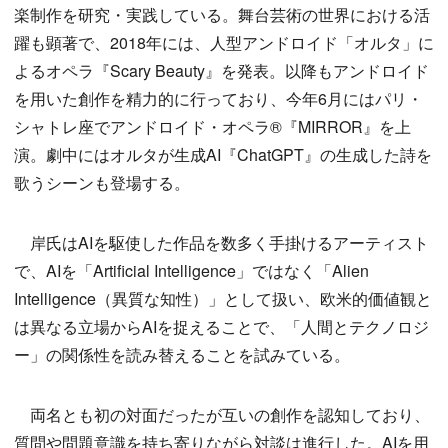
楽制作を研究・実践している。舞台芸術の世界における活
躍も顕著で、2018年には、人型アンドロイド「オルタ」に
よるオペラ『Scary Beauty』を発表。以降もアンドロイド
を用いた創作を精力的に行っており、今年6月にはパリ・
シャトレ座でアンドロイド・オペラ®︎『MIRROR』を上
演。劇中にはオルタが生成AI『ChatGPT』の生成した詩を
歌うシーンも登場する。
岸氏はAIを駆使した作品を数多く手掛けるアーティスト
で、AIを「Artificial Intelligence」ではなく「Alien
Intelligence（異質な知性）」として扱い、欧米的価値観と
は異なる立場からAIを捉えることで、「人間とテクノロジ
ー」の関係性を読み替えることを試みている。
両名とも初の対面だったが互いの創作を認知しており、
質問や問題意識を持ち寄りながら対談は進行した。AIを用