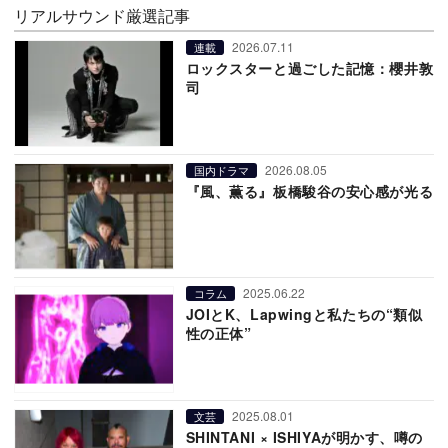
リアルサウンド厳選記事
2026.07.11
連載
ロックスターと過ごした記憶：櫻井敦
司
2026.08.05
国内ドラマ
『風、薫る』板橋駿谷の安心感が光る
2025.06.22
コラム
JOIとK、Lapwingと私たちの“類似
性の正体”
2025.08.01
文芸
SHINTANI × ISHIYAが明かす、噂の