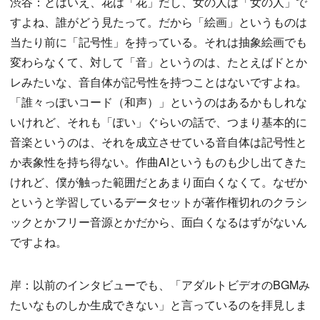
渋谷：とはいえ、花は「花」だし、女の人は「女の人」で
すよね、誰がどう見たって。だから「絵画」というものは
当たり前に「記号性」を持っている。それは抽象絵画でも
変わらなくて、対して「音」というのは、たとえばドとか
レみたいな、音自体が記号性を持つことはないですよね。
「誰々っぽいコード（和声）」というのはあるかもしれな
いけれど、それも「ぽい」ぐらいの話で、つまり基本的に
音楽というのは、それを成立させている音自体は記号性と
か表象性を持ち得ない。作曲AIというものも少し出てきた
けれど、僕が触った範囲だとあまり面白くなくて。なぜか
というと学習しているデータセットが著作権切れのクラシ
ックとかフリー音源とかだから、面白くなるはずがないん
ですよね。
岸：以前のインタビューでも、「アダルトビデオのBGMみ
たいなものしか生成できない」と言っているのを拝見しま