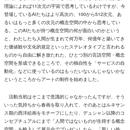
理論によれば11次元の宇宙で思考しているわけですが、今
登場しているAIたちはより高次の、100から512次元、あ
るいはもっと多くの次元の概念空間の中から思考してい
る。このAIたちが持つ概念空間の何が面白いのかという
と、わたしたち人間が生まれて何万年、何億年と築いてき
た価値観や文化的規定といったステレオタイプと言われる
ものから自由に解き放たれた、ひとつ別の言語空間・概念
空間を形成できるところで、その独自性を「サービスの自
動化」などに使っているのはもったいないんじゃないかな
というところからアートの制作を始めました。
活動当初はそこまで意識的じゃなかったんですが、そう
いった気持ちから春画を取り入れて、そのあとはルネサン
ス期の西洋絵画をモチーフにしたり、デュシャン以降のコ
ンセプチュアルにまで「人間ではないものが生得する概念
空間」を輸入して展示会でプレゼンしたら、「新しい外