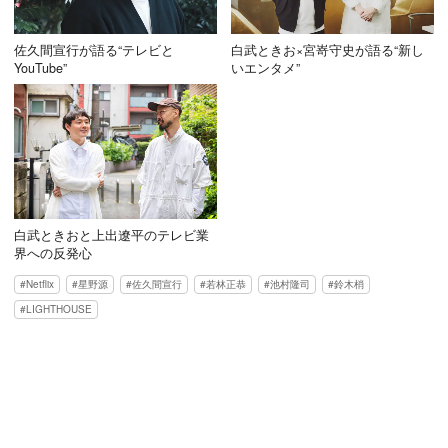
佐久間宣行が語る“テレビと
白武ときお×宮嵜守史が語る“新し
YouTube”
いエンタメ”
白武ときおと上出遼平のテレビ業
界への反発心
Netflix
星野源
佐久間宣行
若林正恭
池村隆司
鈴木梢
LIGHTHOUSE