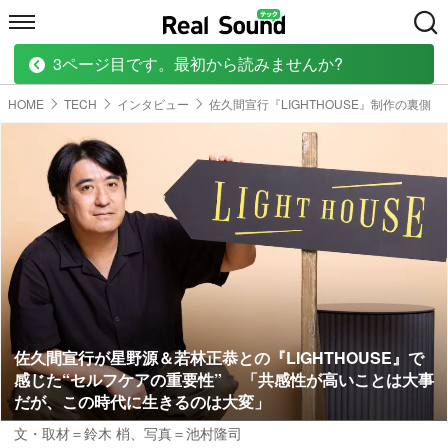
3ページ目です。最初から読みませんか?
HOME
MUSIC
MOVIE
TECH
BOOK
HOME
TECH
インタビュー
佐久間宣行『LIGHTHOUSE』制作の裏側
佐久間宣行が星野源＆若林正恭との『LIGHTHOUSE』で
感じた“セルフケアの重要性” 「共感性が高いことは大事
だが、この時代に生きるのは大変」
文・取材＝鈴木 梢
、
写真＝池村隆司