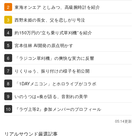
東海オンエア としみつ、高級腕時計を紹介
西野未姫の長女、父を恋しがり号泣
約150万円の“立ち乗り式草刈機”を紹介
宮本佳林 AI開発の原点明かす
「ラジコン草刈機」の爽快な実力に反響
りくりゅう、振り付けの様子を初公開
「1DAYメニコン」とホロライブがコラボ
いのうつは×奏が語る、音割れの美学
『ラヴ上等2』参加メンバーのプロフィール
05:14更新
リアルサウンド厳選記事