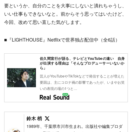
要というか、自分のことを大事にしないと潰れちゃうし、
いい仕事もできないなと。前からそう思ってはいたけど、
今回、改めて思い直した気がします。
■『LIGHTHOUSE』Netflixで世界独占配信中（全6話）
佐久間宣行が語る、テレビとYouTubeの違い 自身
が出演する理由は「そんなプロデューサーいないか
ら」
芸人がYouTubeやTikTokなどで発信することが増えた
要因は、主にコロナ禍の影響であったが、いまやお笑
いの表現の場の1つと…
Follow on SNS
鈴木 梢
1989年、千葉県市川市生まれ。出版社や編集プロダ