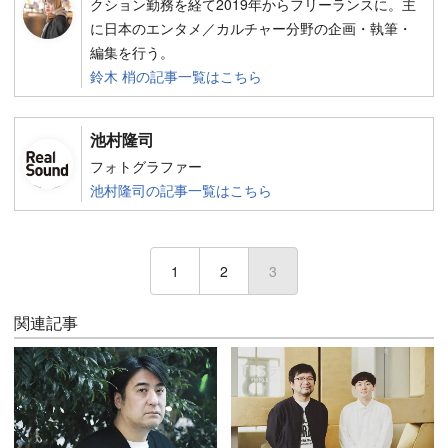
クション勤務を経て2019年からフリーランスに。主
に日本のエンタメ／カルチャー分野の企画・執筆・
編集を行う。
鈴木 梢の記事一覧はこちら
池村隆司
フォトグラファー
池村隆司の記事一覧はこちら
1
2
3
(current)
関連記事