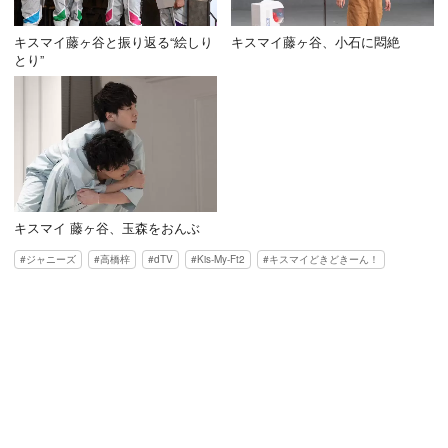
キスマイ藤ヶ谷と振り返る“絵しり
キスマイ藤ヶ谷、小石に悶絶
とり”
キスマイ 藤ヶ谷、玉森をおんぶ
ジャニーズ
高橋梓
dTV
Kis-My-Ft2
キスマイどきどきーん！