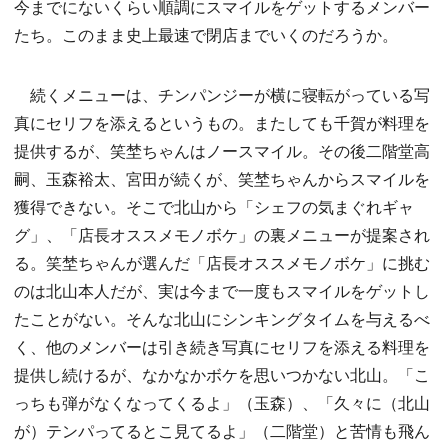
今までにないくらい順調にスマイルをゲットするメンバー
たち。このまま史上最速で閉店までいくのだろうか。
続くメニューは、チンパンジーが横に寝転がっている写
真にセリフを添えるというもの。またしても千賀が料理を
提供するが、笑埜ちゃんはノースマイル。その後二階堂高
嗣、玉森裕太、宮田が続くが、笑埜ちゃんからスマイルを
獲得できない。そこで北山から「シェフの気まぐれギャ
グ」、「店長オススメモノボケ」の裏メニューが提案され
る。笑埜ちゃんが選んだ「店長オススメモノボケ」に挑む
のは北山本人だが、実は今まで一度もスマイルをゲットし
たことがない。そんな北山にシンキングタイムを与えるべ
く、他のメンバーは引き続き写真にセリフを添える料理を
提供し続けるが、なかなかボケを思いつかない北山。「こ
っちも弾がなくなってくるよ」（玉森）、「久々に（北山
が）テンパってるとこ見てるよ」（二階堂）と苦情も飛ん