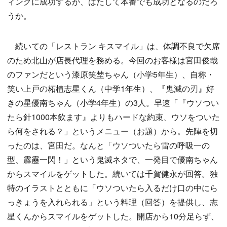
ィングに成功するが、はたして本番でも成功となるのだろ
うか。
続いての「レストラン キスマイル」は、体調不良で欠席
のため北山が店長代理を務める。今回のお客様は宮田俊哉
のファンだという漆原笑埜ちゃん（小学5年生）、自称・
笑い上戸の柘植志星くん（中学1年生）、『鬼滅の刃』好
きの星優南ちゃん（小学4年生）の3人。早速「『ウソつい
たら針1000本飲ます』よりもハードな約束、ウソをついた
ら何をされる？」というメニュー（お題）から。先陣を切
ったのは、宮田だ。なんと「ウソついたら雷の呼吸一の
型、霹靂一閃！」という鬼滅ネタで、一発目で優南ちゃん
からスマイルをゲットした。続いては千賀健永が回答。独
特のイラストとともに「ウソついたら入るだけ口の中にら
っきょうを入れられる」という料理（回答）を提供し、志
星くんからスマイルをゲットした。開店から10分足らず、