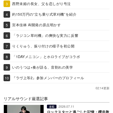
西野未姫の長女、父を恋しがり号泣
約150万円の“立ち乗り式草刈機”を紹介
宮本佳林 AI開発の原点明かす
「ラジコン草刈機」の爽快な実力に反響
りくりゅう、振り付けの様子を初公開
「1DAYメニコン」とホロライブがコラボ
いのうつは×奏が語る、音割れの美学
『ラヴ上等2』参加メンバーのプロフィール
02:14更新
リアルサウンド厳選記事
2026.07.11
連載
ロックスターと過ごした記憶：櫻井敦