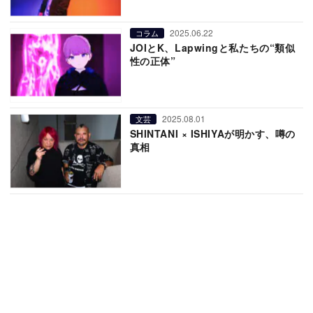
2025.06.22
コラム
JOIとK、Lapwingと私たちの“類似
性の正体”
2025.08.01
文芸
SHINTANI × ISHIYAが明かす、噂の
真相