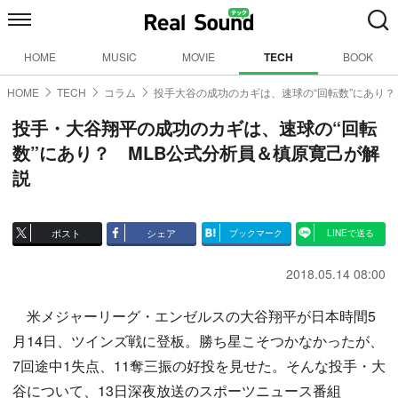
HOME
MUSIC
MOVIE
TECH
BOOK
HOME
TECH
コラム
投手大谷の成功のカギは、速球の“回転数”にあり？
投手・大谷翔平の成功のカギは、速球の“回転
数”にあり？ MLB公式分析員＆槙原寛己が解
説
ポスト
シェア
ブックマーク
LINEで送る
2018.05.14 08:00
米メジャーリーグ・エンゼルスの大谷翔平が日本時間5
月14日、ツインズ戦に登板。勝ち星こそつかなかったが、
7回途中1失点、11奪三振の好投を見せた。そんな投手・大
谷について、13日深夜放送のスポーツニュース番組