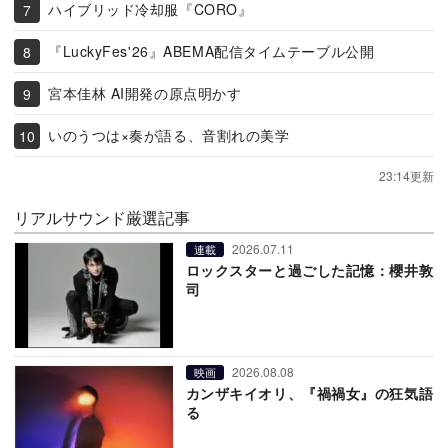
ハイブリッド冷却服『CORO』
『LuckyFes'26』ABEMA配信タイムテーブル公開
宮本佳林 AI開発の原点明かす
いのうつは×奏が語る、音割れの美学
23:14更新
リアルサウンド厳選記事
2026.07.11
連載
ロックスターと過ごした記憶：櫻井敦
司
2026.08.08
映画
カンザキイオリ、『禍禍女』の狂気語
る