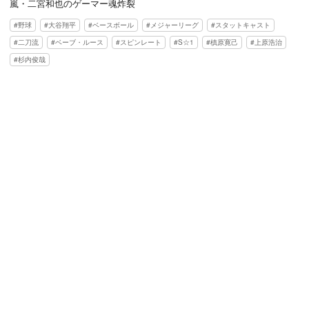
嵐・二宮和也のゲーマー魂炸裂
野球
大谷翔平
ベースボール
メジャーリーグ
スタットキャスト
二刀流
ベーブ・ルース
スピンレート
S☆1
槙原寛己
上原浩治
杉内俊哉