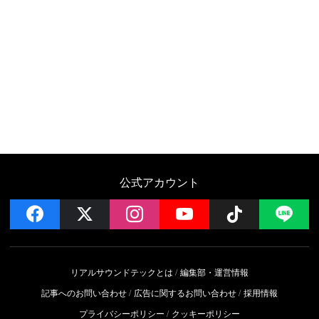
公式アカウント
facebook
x
instagram
YouTube
Follow on 
LI
リアルサウンドテックとは
編集部・運営情報
記事へのお問い合わせ
広告に関するお問い合わせ
採用情報
プライバシーポリシー
クッキーポリシー