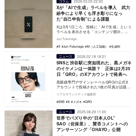
2026.03.05 22:30
コラム
Xが「AIで生成」ラベルを導入 武力
紛争により早くも浮き彫りになっ
た“自己申告制”による課題
Xは3月1日ごろ、投稿に「AIで生成」という
ラベルを表示させる「コンテンツ開示」機
能を導入した。この機能はかねてから噂さ
Jun Fukunaga
れていた…
X
Jun Fukunaga
AI（人工知能）
生成AI
2026.02.18 18:21
ニュース
SNSと渋谷駅に突如現れた、黒メガネ
のイケメンは一体誰？ 正体は2月25
日「QRO」のXアカウントで発表へ
黒眼鏡専門デザインレーベルQROの公式X
アカウントで投稿された1枚の写真が話題と
なっている。 公開されている写真には…
リアルサウンドテック編集部
SNS
X
メガネ
QRO
2025.08.29 11:00
ニュース
世界でバズり中の“日本人OL”
SAO（佐保里）、賛否コメントへの
アンサーソング「OHAYO」公開