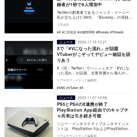
録者が1秒で8人増加中
Twitterの創業者であるジャック・ドーシー
氏が立ち上げたSNS、『Bluesky』の登録者
が急増中だ。背景には2月6日におこ…
三沢光汰
X
三沢光汰
分散型SNS
Bluesky
Threads
2023.11.15 13:21
ニュース
Xで「#Vになった流れ」が話題
VTuberがこぞってデビュー秘話を語
りあう
X（旧：Twitter）でハッシュタグ「#Vにな
った流れ」が話題。企業所属から個人の
VTuberまで、まさに十人十色のエピソー
リアルサウンドテック編集部
ド…
SNS
VTuber
X
2023.11.07 10:56
ニュース
PS5とPS4のX連携が終了
PlayStation App経由でのキャプチ
ャ共有は引き続き可能
ソニー・インタラクティブエンタテインメ
ントは、PlayStation 5およびPlayStation 4
とX（旧Twitter）…
リアルサウンドテック編集部