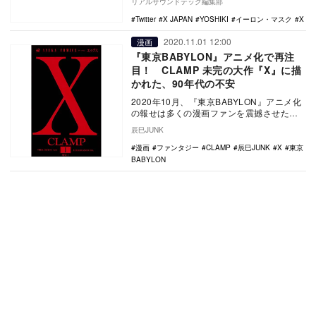
リアルサウンドテック編集部
Twitter
X JAPAN
YOSHIKI
イーロン・マスク
X
2020.11.01 12:00
漫画
『東京BABYLON』アニメ化で再注
目！ CLAMP 未完の大作『X』に描
かれた、90年代の不安
2020年10月、『東京BABYLON』アニメ化
の報せは多くの漫画ファンを震撼させた。
約30年前の作品に寄せられた反応の大きさ
辰巳JUNK
は…
漫画
ファンタジー
CLAMP
辰巳JUNK
X
東京
BABYLON