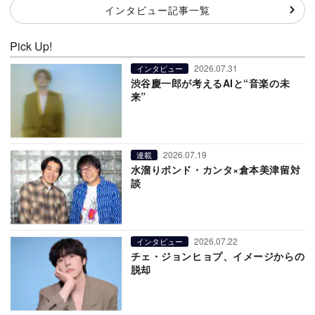
インタビュー記事一覧
Pick Up!
2026.07.31
インタビュー
渋谷慶一郎が考えるAIと“音楽の未
来”
2026.07.19
連載
水溜りボンド・カンタ×倉本美津留対
談
2026.07.22
インタビュー
チェ・ジョンヒョプ、イメージからの
脱却