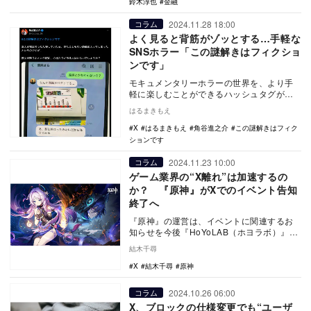
鈴木淳也
金融
2024.11.28 18:00
コラム
よく見ると背筋がゾッとする…手軽な
SNSホラー「この謎解きはフィクショ
ンです」
モキュメンタリーホラーの世界を、より手
軽に楽しむことができるハッシュタグがあ
るので、今回はそちらを紹介したい。それ
はるまきもえ
が、「この謎解…
X
はるまきもえ
角谷進之介
この謎解きはフィク
ションです
2024.11.23 10:00
コラム
ゲーム業界の“X離れ”は加速するの
か？ 『原神』がXでのイベント告知
終了へ
『原神』の運営は、イベントに関連するお
知らせを今後『HoYoLAB（ホヨラボ）』内
にある原神公式チャンネルでのみ行ってい
結木千尋
く方針で…
X
結木千尋
原神
2024.10.26 06:00
コラム
X、ブロックの仕様変更でも“ユーザ