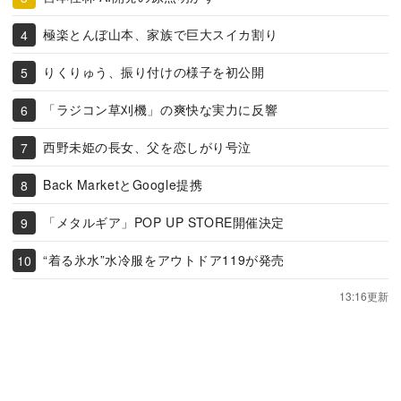
極楽とんぼ山本、家族で巨大スイカ割り
りくりゅう、振り付けの様子を初公開
「ラジコン草刈機」の爽快な実力に反響
西野未姫の長女、父を恋しがり号泣
Back MarketとGoogle提携
「メタルギア」POP UP STORE開催決定
“着る氷水”水冷服をアウトドア119が発売
13:16更新