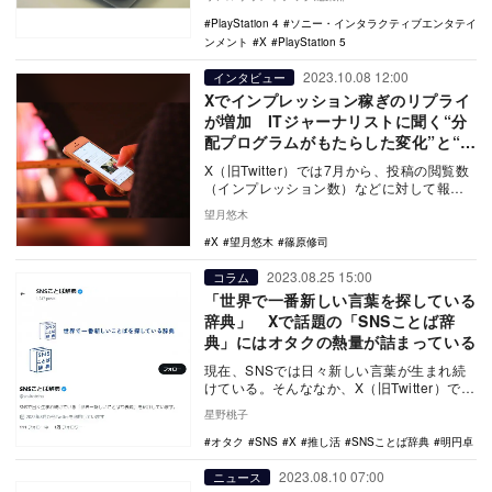
PlayStation 4
ソニー・インタラクティブエンタテイ
ンメント
X
PlayStation 5
2023.10.08 12:00
インタビュー
Xでインプレッション稼ぎのリプライ
が増加 ITジャーナリストに聞く“分
配プログラムがもたらした変化”と“今
後のSNS勢力図”
X（旧Twitter）では7月から、投稿の閲覧数
（インプレッション数）などに対して報酬
が支払われる「クリエイター広告収益分配
望月悠木
プロ…
X
望月悠木
篠原修司
2023.08.25 15:00
コラム
「世界で一番新しい言葉を探している
辞典」 Xで話題の「SNSことば辞
典」にはオタクの熱量が詰まっている
現在、SNSでは日々新しい言葉が生まれ続
けている。そんななか、X（旧Twitter）で話
題となっている「SNSことば辞典」をご
星野桃子
存…
オタク
SNS
X
推し活
SNSことば辞典
明円卓
2023.08.10 07:00
ニュース