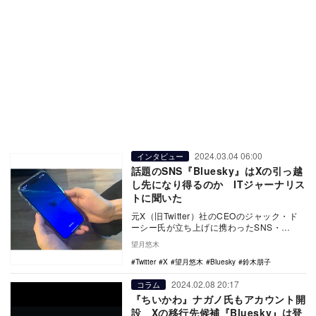
2024.03.04 06:00
インタビュー
話題のSNS『Bluesky』はXの引っ越
し先になり得るのか ITジャーナリス
トに聞いた
元X（旧Twitter）社のCEOのジャック・ド
ーシー氏が立ち上げに携わったSNS・
Bluesky。果たして、BlueskyはX…
望月悠木
Twitter
X
望月悠木
Bluesky
鈴木朋子
2024.02.08 20:17
コラム
『ちいかわ』ナガノ氏もアカウント開
設 Xの移行先候補『Bluesky』は登