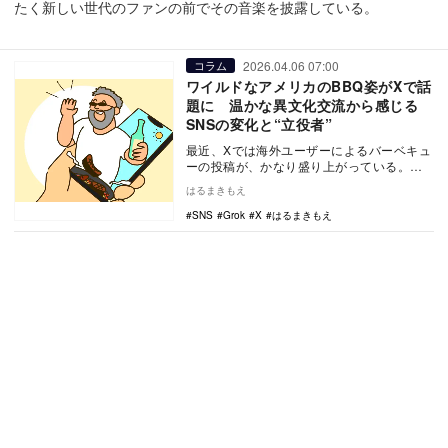
たく新しい世代のファンの前でその音楽を披露している。
2026.04.06 07:00
コラム
ワイルドなアメリカのBBQ姿がXで話
題に 温かな異文化交流から感じる
SNSの変化と“立役者”
最近、Xでは海外ユーザーによるバーベキュ
ーの投稿が、かなり盛り上がっている。ひ
と役買っているのが、X社が開発する
はるまきもえ
AI「Grok」…
SNS
Grok
X
はるまきもえ