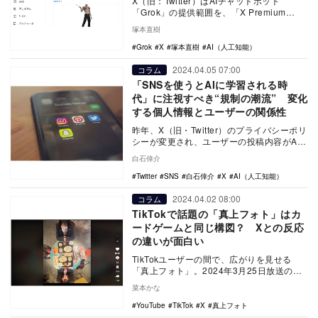
X（旧：Twitter）はAIチャットボット
「Grok」の提供範囲を、「X Premium
Plus」から「X Premium」…
塚本直樹
Grok
X
塚本直樹
AI（人工知能）
2024.04.05 07:00
コラム
「SNSを使うとAIに学習される時
代」に注視すべき“規制の潮流” 変化
する個人情報とユーザーの関係性
昨年、X（旧・Twitter）のプライバシーポリ
シーが変更され、ユーザーの投稿内容がAI
の学習に利用されるという文言が追加され
白石倖介
た…
Twitter
SNS
白石倖介
X
AI（人工知能）
2024.04.02 08:00
コラム
TikTokで話題の「真上フォト」はカ
ードゲームと同じ構図？ Xとの反応
の違いが面白い
TikTokユーザーの間で、広がりを見せる
「真上フォト」。2024年3月25日放送の
『めざましテレビ』（フジテレビ系）で
菜本かな
は、若者…
YouTube
TikTok
X
真上フォト