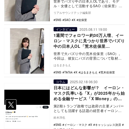
世界でバズり中の日本人OLであり、モデ
ル・女優として活動するSAO（佐保里）
が、本人に寄せられた世界中からのコメン
リアルサウンドテック編集部
トに対してのア…
SNS
SAO
X
佐保里
2025.08.11 19:00
インタビュー
1週間でフォロワー約30万人増、イー
ロン・マスクに見つかり世界でバズり
中の日本人OL「荒木佐保里
（SAO）」とは？ 本人を直撃
世界で大バズり中の荒木佐保里（SAO）。
今回は、彼女にバズの背景について取材を
した。
はるまきもえ
SNS
TikTok
X
はるまきもえ
荒木佐保里
2025.02.18 06:30
コラム
日本にはどんな影響が？ イーロン・
マスク氏率いる「X」が2025年から始
める金融サービス「X Money」の狙
いとは？
第2期トランプ政権では政府の主要メンバー
としても活躍する話題の経営者イーロン・
マスク氏。同氏がインターネット草創期に
鈴木淳也
「X.com…
SNS
イーロン・マスク
X
キャッシュレス決済