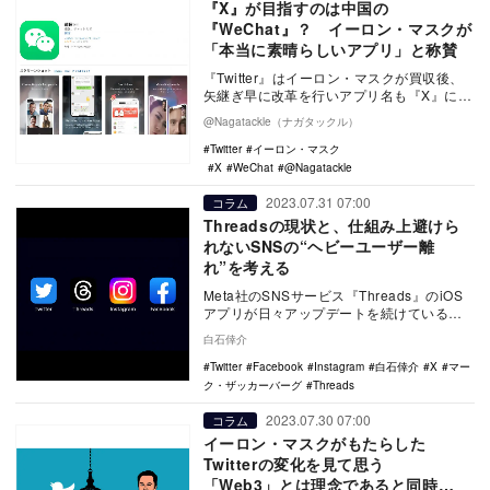
『X』が目指すのは中国の
『WeChat』？ イーロン・マスクが
「本当に素晴らしいアプリ」と称賛
『Twitter』はイーロン・マスクが買収後、
矢継ぎ早に改革を行いアプリ名も『X』に変
更された。旧Twitterは今後、一体どう…
@Nagatackle（ナガタックル）
Twitter
イーロン・マスク
X
WeChat
@Nagatackle
2023.07.31 07:00
コラム
Threadsの現状と、仕組み上避けら
れないSNSの“ヘビーユーザー離
れ”を考える
Meta社のSNSサービス『Threads』のiOS
アプリが日々アップデートを続けている。
「アクティビティ」のタブに「フォロワ
白石倖介
ー…
Twitter
Facebook
Instagram
白石倖介
X
マー
ク・ザッカーバーグ
Threads
2023.07.30 07:00
コラム
イーロン・マスクがもたらした
Twitterの変化を見て思う
「Web3」とは理念であると同時