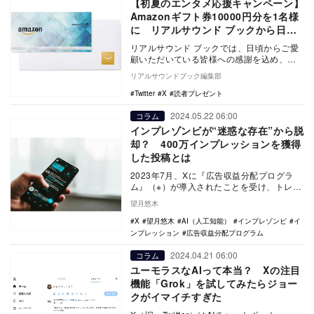
【初夏のエンタメ応援キャンペーン】
Amazonギフト券10000円分を1名様
に リアルサウンド ブックから日頃
の感謝を込めて
リアルサウンド ブックでは、日頃からご愛
顧いただいている皆様への感謝を込め、
「初夏のエンタメ応援キャンペーン」とし
リアルサウンドブック編集部
て読者プレゼン…
Twitter
X
読者プレゼント
2024.05.22 06:00
コラム
インプレゾンビが“迷惑な存在”から脱
却？ 400万インプレッションを獲得
した投稿とは
2023年7月、Xに『広告収益分配プログラ
ム』（※）が導入されたことを受け、トレン
ドワードを無数に入れ込んだ脈略のない投
望月悠木
稿をした…
X
望月悠木
AI（人工知能）
インプレゾンビ
イ
ンプレッション
広告収益分配プログラム
2024.04.21 06:00
コラム
ユーモラスなAIって本当？ Xの注目
機能「Grok」を試してみたらジョー
クがイマイチすぎた