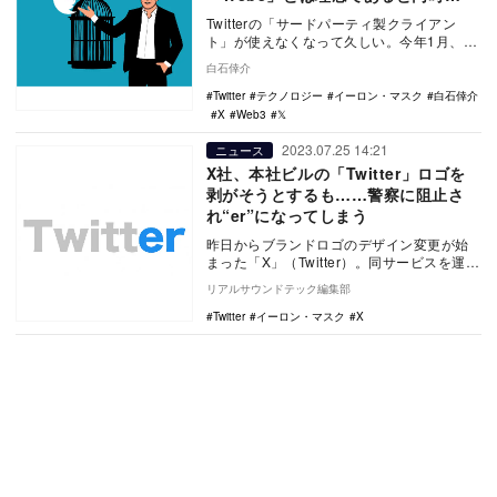
に、“願い”なのかもしれない
Twitterの「サードパーティ製クライアン
ト」が使えなくなって久しい。今年1月、
Twitterは非公式クライアントを禁止し、
白石倖介
多…
Twitter
テクノロジー
イーロン・マスク
白石倖介
X
Web3
𝕏
2023.07.25 14:21
ニュース
X社、本社ビルの「Twitter」ロゴを
剥がそうとするも……警察に阻止さ
れ“er”になってしまう
昨日からブランドロゴのデザイン変更が始
まった「X」（Twitter）。同サービスを運営
するX社はオフィスビルに掲げられた
リアルサウンドテック編集部
「Twi…
Twitter
イーロン・マスク
X