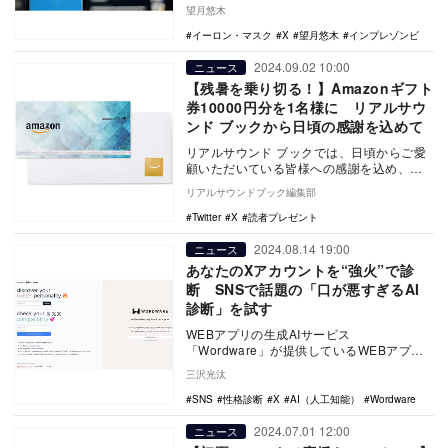
ック機能により、そのアカウントは投稿へ
望月悠木
の…
イーロン・マスク
X
望月悠木
インプレゾンビ
2024.09.02 10:00
ニュース
【残暑を乗り切る！】Amazonギフト
券10000円分を1名様に リアルサウ
ンド ブックから日頃の感謝を込めて
リアルサウンド ブックでは、日頃からご愛
顧いただいている皆様への感謝を込め、
「残暑を乗り切る！」晩夏のエンタメ応援
リアルサウンドブック編集部
キャンペーンと…
Twitter
X
読者プレゼント
2024.08.14 19:00
ニュース
あなたのXアカウントを“強火”で診
断 SNSで話題の「口が悪すぎるAI
診断」を試す
WEBアプリの生成AIサービス
「Wordware」が提供しているWEBアプリ
『Twitter Personality』が話題だ。…
三沢光汰
SNS
性格診断
X
AI（人工知能）
Wordware
2024.07.01 12:00
ニュース