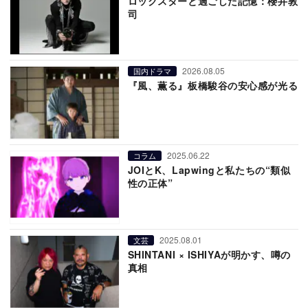
ロックスターと過ごした記憶：櫻井敦
司
2026.08.05
国内ドラマ
『風、薫る』板橋駿谷の安心感が光る
2025.06.22
コラム
JOIとK、Lapwingと私たちの“類似
性の正体”
2025.08.01
文芸
SHINTANI × ISHIYAが明かす、噂の
真相