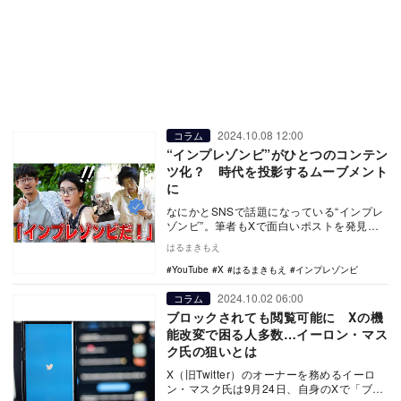
2024.10.08 12:00
コラム
“インプレゾンビ”がひとつのコンテン
ツ化？ 時代を投影するムーブメント
に
なにかとSNSで話題になっている“インプレ
ゾンビ”。筆者もXで面白いポストを発見し
ても、「どうせインプレゾンビしかいな
はるまきもえ
い」と思い…
YouTube
X
はるまきもえ
インプレゾンビ
2024.10.02 06:00
コラム
ブロックされても閲覧可能に Xの機
能改変で困る人多数…イーロン・マス
ク氏の狙いとは
X（旧Twitter）のオーナーを務めるイーロ
ン・マスク氏は9月24日、自身のXで「ブロ