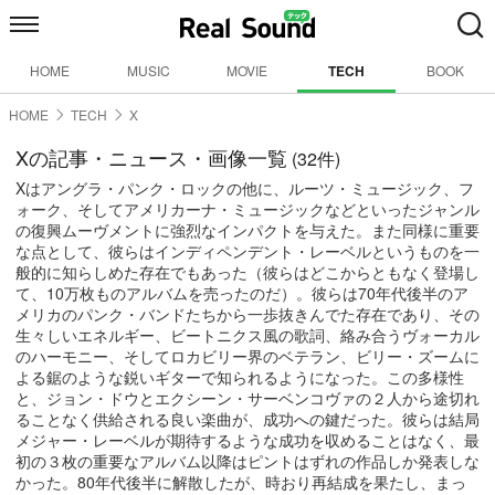
HOME
MUSIC
MOVIE
TECH
BOOK
HOME
TECH
X
Xの記事・ニュース・画像一覧
(32件)
Xはアングラ・パンク・ロックの他に、ルーツ・ミュージック、フ
ォーク、そしてアメリカーナ・ミュージックなどといったジャンル
の復興ムーヴメントに強烈なインパクトを与えた。また同様に重要
な点として、彼らはインディペンデント・レーベルというものを一
般的に知らしめた存在でもあった（彼らはどこからともなく登場し
て、10万枚ものアルバムを売ったのだ）。彼らは70年代後半のア
メリカのパンク・バンドたちから一歩抜きんでた存在であり、その
生々しいエネルギー、ビートニクス風の歌詞、絡み合うヴォーカル
のハーモニー、そしてロカビリー界のベテラン、ビリー・ズームに
よる鋸のような鋭いギターで知られるようになった。この多様性
と、ジョン・ドウとエクシーン・サーベンコヴァの２人から途切れ
ることなく供給される良い楽曲が、成功への鍵だった。彼らは結局
メジャー・レーベルが期待するような成功を収めることはなく、最
初の３枚の重要なアルバム以降はピントはずれの作品しか発表しな
かった。80年代後半に解散したが、時おり再結成を果たし、まっ