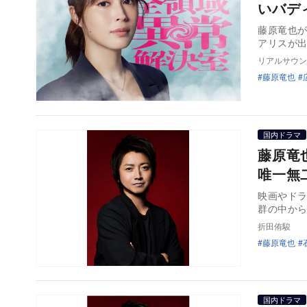
いバデ
藤原竜也が
アリスが
リアルサウン
藤原竜也
国内ドラマ
藤原竜
唯一無
映画やド
群の中か
折田侑駿
藤原竜也
国内ドラマ