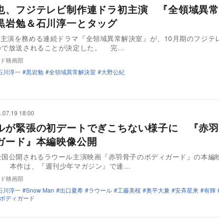
也、フジテレビ制作連ドラ初主演 『全領域異常
黒岩勉＆石川淳一とタッグ
主演を務める連続ドラマ『全領域異常解決室』が、10月期のフジテ
枠で放送されることが決定した。 完…
ド映画部
石川淳一
黒岩勉
全領域異常解決室
大野公紀
.07.19 18:00
ルが緊張の初デートでぎこちない様子に 『赤羽
ガード』本編映像公開
全国公開されるラウール主演映画『赤羽骨子のボディガード』の本編
。 本作は、『週刊少年マガジン』で連…
ド映画部
石川淳一
Snow Man
出口夏希
ラウール
工藤美桜
奥平大兼
安斉星来
有輝
ボディガード