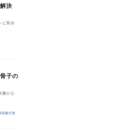
解決
レビ系水
骨子の
映像が公
髙橋大翔