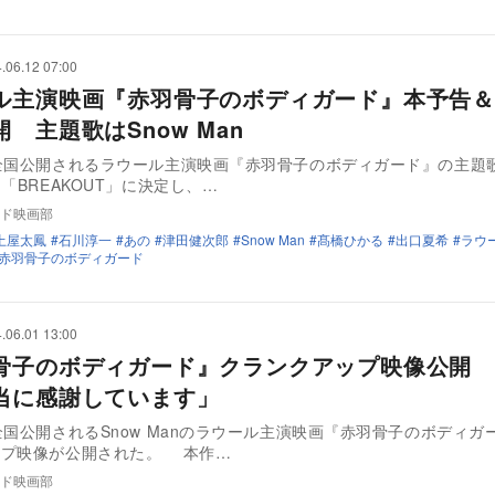
.06.12 07:00
ル主演映画『赤羽骨子のボディガード』本予告＆
 主題歌はSnow Man
全国公開されるラウール主演映画『赤羽骨子のボディガード』の主題歌
曲「BREAKOUT」に決定し、…
ド映画部
土屋太鳳
石川淳一
あの
津田健次郎
Snow Man
髙橋ひかる
出口夏希
ラウ
赤羽骨子のボディガード
.06.01 13:00
骨子のボディガード』クランクアップ映像公開 
当に感謝しています」
全国公開されるSnow Manのラウール主演映画『赤羽骨子のボディガ
ップ映像が公開された。 本作…
ド映画部