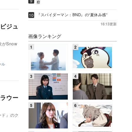
察
『スパイダーマン：BND』の“夏休み感”
16:13更新
ビジュ
画像ランキング
がSnow
ール
ラウー
ード』のク