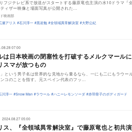
よりフジテレビ系で放送がスタートする藤原竜也主演の水10ドラマ『
のティザー映像と場面写真が公開された…
ド映画部
広瀬アリス
石川淳一
黒岩勉
全領域異常解決室
大野公紀
.08.28 07:00
ルは日本映画の閉塞性を打破するメルクマール
リスマが放つもの
ル」という男子名は世界的な見地から量るなら、一にも二にもラウー
ランコのことを指す。元スペイン代表のフッ…
石川淳一
Snow Man
ラウール
ハニーレモンソーダ
赤羽骨子のボディガード
2024.08.27 05:00
リス、『全領域異常解決室』で藤原竜也と初共演