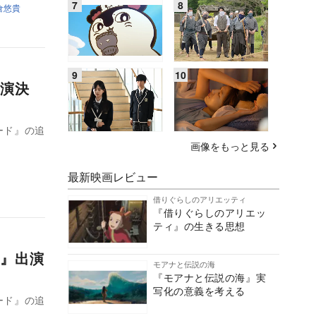
倉悠貴
演決
ード』の追
画像をもっと見る
最新映画レビュー
借りぐらしのアリエッティ
『借りぐらしのアリエッ
ティ』の生きる思想
』出演
モアナと伝説の海
『モアナと伝説の海』実
写化の意義を考える
ード』の追