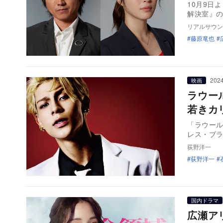
10月9日
解決室』
リアルサウン
藤原竜也
2024
映画
ラウー
若きカ
「ラウー
レス・ブ
荻野洋一
荻野洋一
国内ドラマ
広瀬ア