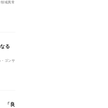
全領域異常
になる
ル・ゴンサ
 「良