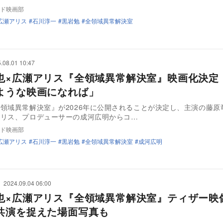
ド映画部
広瀬アリス
石川淳一
黒岩勉
全領域異常解決室
.08.01 10:47
也×広瀬アリス『全領域異常解決室』映画化決定
ような映画になれば」
領域異常解決室』が2026年に公開されることが決定し、主演の藤原
アリス、プロデューサーの成河広明からコ…
ド映画部
広瀬アリス
石川淳一
黒岩勉
全領域異常解決室
成河広明
2024.09.04 06:00
也×広瀬アリス『全領域異常解決室』ティザー映
共演を捉えた場面写真も