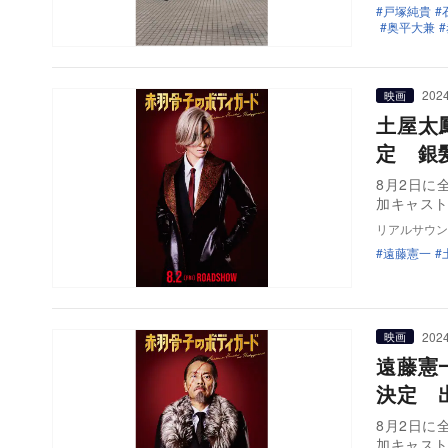
戸塚純貴
奥平大兼
2024
映画
土屋太
定 銀
8月2日に
加キャス
リアルサウン
遠藤憲一
2024
映画
遠藤憲
決定 
8月2日に
加キャス