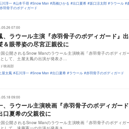
石川淳一
山本千尋
Snow Man
髙橋ひかる
出口夏希
坂口涼太郎
ラウール
赤羽骨子のボディガード
.05.26 07:00
鳳、ラウール主演『赤羽骨子のボディガード』出
髪＆眼帯姿の尽宮正親役に
全国公開されるSnow Manのラウール主演映画『赤羽骨子のボディガ
トとして、土屋太鳳の出演が発表さ…
ド映画部
土屋太鳳
石川淳一
Snow Man
出口夏希
ラウール
赤羽骨子のボディガード
.05.18 09:00
一、ラウール主演映画『赤羽骨子のボディガード
出口夏希の父親役に
全国公開されるSnow Manのラウール主演映画『赤羽骨子のボディガ
トとして、遠藤憲一の出演が発表さ…