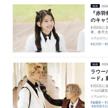
2024
映画
『赤羽
のキャ
8月2日に
希、奥平
リアルサウン
石川淳一
2024
映画
ラウー
ード』
8月2日に
ールの誕
リアルサウン
遠藤憲一
赤羽骨子の