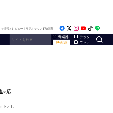
Like on Facebook
Follow on x
Follow on Inst
Follow on Y
Follow on
Follo
ラマ情報とレビュー｜リアルサウンド映画部
サ
音楽部
テック
映画部
ブック
也×広
クトとし