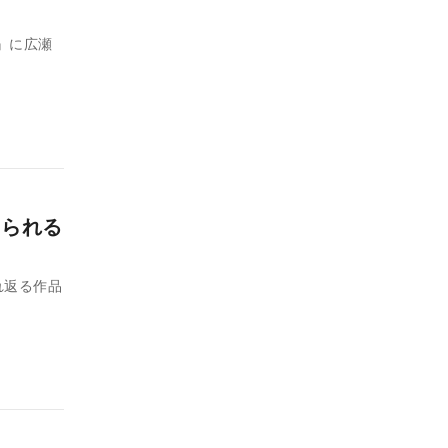
』に広瀬
じられる
れ返る作品