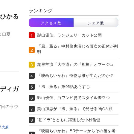
ランキング
ひかる
アクセス数
シェア数
出口夏
影山優佳、ランジェリーカット公開
『風、薫る』中村倫也演じる藤次の正体が判
明
趣里主演『大空港』の『相棒』オマージュ
『映画ちいかわ』怪物は誰が生んだのか？
『風、薫る』第95話あらすじ
ディガ
影山優佳、白ワンピ姿でスタイル際立つ
7日のラウ
美山加恋が『風、薫る』で見せる“母”の顔
“朝ドラ”とともに躍進した中村倫也
平大兼
『映画ちいかわ』EDテーマからその後を考