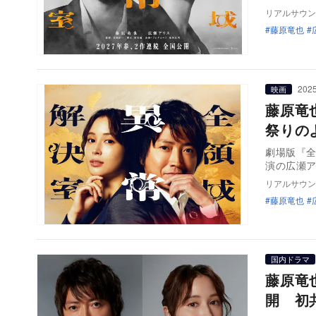
リアルサウン
藤原竜也
2025
映画
藤原竜
祭りの
劇場版『全
演の広瀬
リアルサウン
藤原竜也
国内ドラマ
藤原竜
開 初