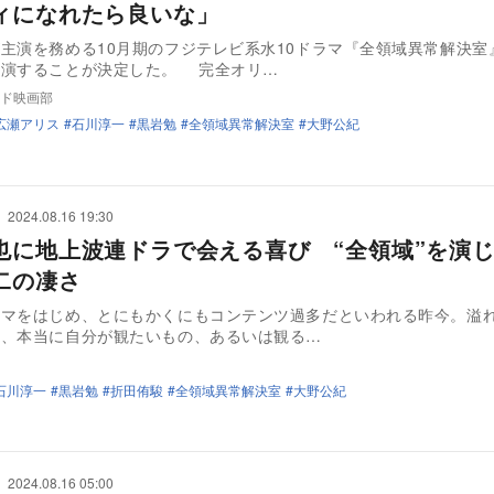
ィになれたら良いな」
主演を務める10月期のフジテレビ系水10ドラマ『全領域異常解決室
出演することが決定した。 完全オリ…
ド映画部
広瀬アリス
石川淳一
黒岩勉
全領域異常解決室
大野公紀
2024.08.16 19:30
也に地上波連ドラで会える喜び “全領域”を演
二の凄さ
ラマをはじめ、とにもかくにもコンテンツ過多だといわれる昨今。溢
ら、本当に自分が観たいもの、あるいは観る…
石川淳一
黒岩勉
折田侑駿
全領域異常解決室
大野公紀
2024.08.16 05:00