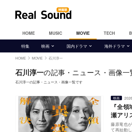
HOME
MUSIC
MOVIE
TECH
特集
映画
国内ドラマ
海外ドラマ
HOME
MOVIE
石川淳一
の記事・ニュース・画像一
石川淳一
石川淳一の記事・ニュース・画像一覧です
2026
映画
『全領
瀬アリ
藤原竜也
て再始動し