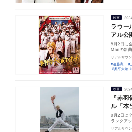
2024
映画
ラウー
アル公開
8月2日に
Manの新
リアルサウン
遠藤憲一
奥平大兼
2024
映画
『赤羽
ル「本
8月2日に
ランクア
リアルサウン