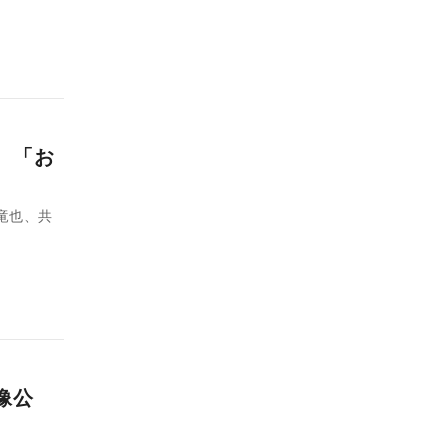
 「お
竜也、共
像公