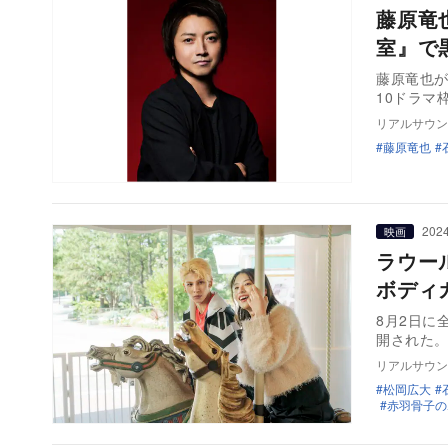
藤原竜
室』で
藤原竜也が
10ドラマ
リアルサウン
藤原竜也
2024
映画
ラウー
ボディ
8月2日に
開された
リアルサウン
松岡広大
赤羽骨子の