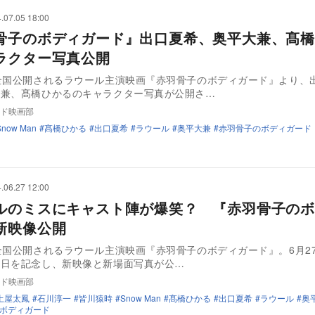
.07.05 18:00
骨子のボディガード』出口夏希、奥平大兼、髙橋
ラクター写真公開
全国公開されるラウール主演映画『赤羽骨子のボディガード』より、
大兼、髙橋ひかるのキャラクター写真が公開さ…
ド映画部
Snow Man
髙橋ひかる
出口夏希
ラウール
奥平大兼
赤羽骨子のボディガード
.06.27 12:00
ルのミスにキャスト陣が爆笑？ 『赤羽骨子のボ
新映像公開
全国公開されるラウール主演映画『赤羽骨子のボディガード』。6月2
生日を記念し、新映像と新場面写真が公…
ド映画部
土屋太鳳
石川淳一
皆川猿時
Snow Man
髙橋ひかる
出口夏希
ラウール
奥
ボディガード