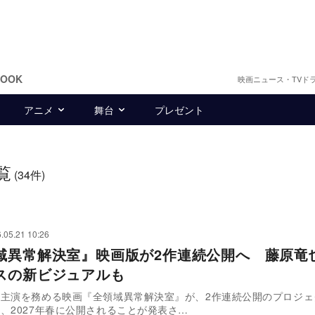
BOOK
映画ニュース・TVド
アニメ
舞台
プレゼント
覧
(34件)
.05.21 10:26
域異常解決室』映画版が2作連続公開へ 藤原竜
スの新ビジュアルも
が主演を務める映画『全領域異常解決室』が、2作連続公開のプロジェ
、2027年春に公開されることが発表さ…