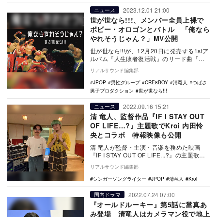
2023.12.01 21:00
ニュース
世が世なら!!!、メンバー全員上裸で
ボビー・オロゴンとバトル 「俺なら
やれそうじゃん？」MV公開
世が世なら!!!が、12月20日に発売する1stア
ルバム『人生敗者復活戦』のリード曲「俺
ならやれそうじゃん？」のMVを公開した…
リアルサウンド編集部
JPOP
男性グループ
CRE8BOY
清竜人
つばさ
男子プロダクション
世が世なら!!!
2022.09.16 15:21
ニュース
清 竜人、監督作品『IF I STAY OUT
OF LIFE…?』主題歌でKroi 内田怜
央とコラボ 特報映像も公開
清 竜人が監督・主演・音楽を務めた映画
『IF I STAY OUT OF LIFE...?』の主題歌
が、Kroiのボーカル 内田…
リアルサウンド編集部
シンガーソングライター
JPOP
清竜人
Kroi
2022.07.24 07:00
国内ドラマ
『オールドルーキー』第5話に當真あ
み登場 清竜人はカメラマン役で地上