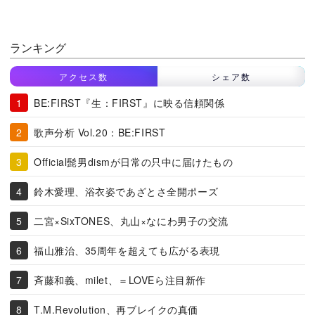
ランキング
アクセス数
シェア数
BE:FIRST『生：FIRST』に映る信頼関係
歌声分析 Vol.20：BE:FIRST
Official髭男dismが日常の只中に届けたもの
鈴木愛理、浴衣姿であざとさ全開ポーズ
二宮×SixTONES、丸山×なにわ男子の交流
福山雅治、35周年を超えても広がる表現
斉藤和義、milet、＝LOVEら注目新作
T.M.Revolution、再ブレイクの真価