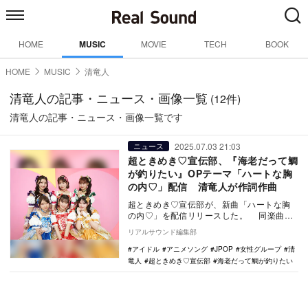
HOME
MUSIC
MOVIE
TECH
BOOK
HOME
MUSIC
清竜人
清竜人の記事・ニュース・画像一覧
(12件)
清竜人の記事・ニュース・画像一覧です
2025.07.03 21:03
ニュース
超ときめき♡宣伝部、『海老だって鯛
が釣りたい』OPテーマ「ハートな胸
の内♡」配信 清竜人が作詞作曲
超ときめき♡宣伝部が、新曲「ハートな胸
の内♡」を配信リリースした。 同楽曲
は、8月27日にリリースされるニューシング
リアルサウンド編集部
ル『ハー…
アイドル
アニメソング
JPOP
女性グループ
清
竜人
超ときめき♡宣伝部
海老だって鯛が釣りたい