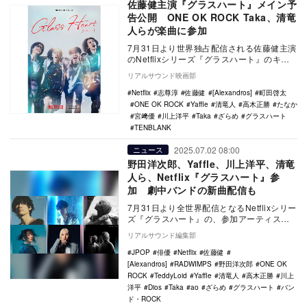
佐藤健主演『グラスハート』メイン予
告公開 ONE OK ROCK Taka、清竜
人らが楽曲に参加
7月31日より世界独占配信される佐藤健主演
のNetflixシリーズ『グラスハート』のキー
アートとメイン予告が公開。また、楽曲や
リアルサウンド映画部
リ…
Netflix
志尊淳
佐藤健
[Alexandros]
町田啓太
ONE OK ROCK
Yaffle
清竜人
高木正勝
たなか
宮﨑優
川上洋平
Taka
ざらめ
グラスハート
TENBLANK
2025.07.02 08:00
ニュース
野田洋次郎、Yaffle、川上洋平、清竜
人ら、Netflix『グラスハート』参
加 劇中バンドの新曲配信も
7月31日より全世界配信となるNetflixシリー
ズ『グラスハート』の、参加アーティスト
26組が公開された。 先日、主演兼共…
リアルサウンド編集部
JPOP
俳優
Netflix
佐藤健
[Alexandros]
RADWIMPS
野田洋次郎
ONE OK
ROCK
TeddyLoid
Yaffle
清竜人
高木正勝
川上
洋平
Dios
Taka
ao
ざらめ
グラスハート
バン
ド・ROCK