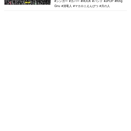
シンガー
カバー
ROCK
バンド
JPOP
King
Gnu
清竜人
マカロニえんぴつ
月の人