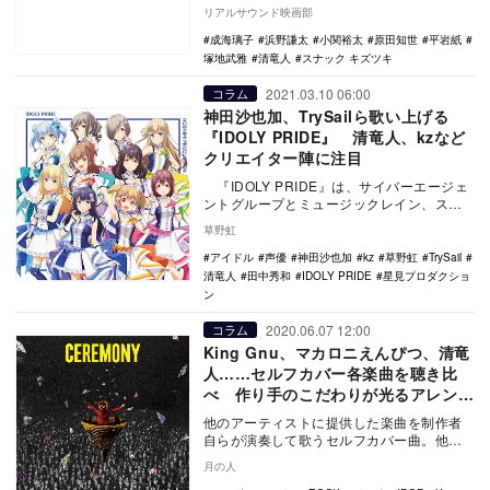
ナック キズツキ』の追加キャストとして、
リアルサウンド映画部
成海璃…
成海璃子
浜野謙太
小関裕太
原田知世
平岩紙
塚地武雅
清竜人
スナック キズツキ
2021.03.10 06:00
コラム
神田沙也加、TrySailら歌い上げる
『IDOLY PRIDE』 清竜人、kzなど
クリエイター陣に注目
『IDOLY PRIDE』は、サイバーエージェ
ントグループとミュージックレイン、スト
レートエッジが協力して展開する大型…
草野虹
アイドル
声優
神田沙也加
kz
草野虹
TrySail
清竜人
田中秀和
IDOLY PRIDE
星見プロダクショ
ン
2020.06.07 12:00
コラム
King Gnu、マカロニえんぴつ、清竜
人……セルフカバー各楽曲を聴き比
べ 作り手のこだわりが光るアレンジ
に
他のアーティストに提供した楽曲を制作者
自らが演奏して歌うセルフカバー曲。他者
の持ち歌となった原曲と聴き比べると、よ
月の人
りアーティスト…