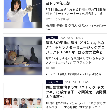
波ドラマ初出演
7月31日に放送される綾野剛主演のTBS日曜
劇場『オールドルーキー』の第5話に、當真
あみと清竜人がゲスト出演することが発表
リアルサウンド映画部
された…
綾野剛
日曜劇場
清竜人
當真あみ
オールドルー
キー
2022.06.07 12:00
コラム
清竜人の楽曲に漂う“どうにもならな
さ” キャラクターミュージックプロ
ジェクト UniteUp! はる賀の歌声との
相性を紐解く
昨年12月より様々な展開をしているキャラ
クターミュージックプロジェクト
「UniteUp!」。各種サービスで続々と楽曲
草野英絵
が配信されて…
シンガー
清竜人
草野英絵
UniteUp!
はる賀
2021.09.17 14:00
国内ドラマ
原田知世主演ドラマ『スナック キズ
ツキ』に成海璃子、小関裕太、浜野謙
太ら出演へ
10月8日深夜0時12分からテレビ東京系で放
送がスタートする原田知世主演ドラマ『ス