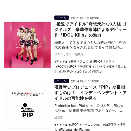
2019.02.13 08:00
コラム
“極道でアイドル”奇想天外な3人組 ゴ
クドルズ 豪華作家陣によるデビュー
作『IDOL Kills』の魅力
極道として生きてきた3人の若い男が、不始
末の責任を取らされる形でタイで性転換を
し、組長のプロデュースでアイドルとして
リアルサウンド編集部
デビュー。思…
アイドル
映画
アニメ
HIPHOP
ドラマ
ROCK
JPOP
宗像明将
サントラ
漫画
最上も
が
HAN-KUN
ゴクドルズ
清竜人
2014.06.17 10:00
コラム
濱野智史プロデュース「PIP」が目指
すものは？ インディペンデント・ア
イドルの可能性を探る
Platonics Idol Platform 公式HP 気鋭の
批評家／情報環境研究者でありながら、重
度のアイドルヲタクとし…
編集部
アイドル
JPOP
モーニング娘。
加護亜依
清竜
人
Platonics Idol Platform