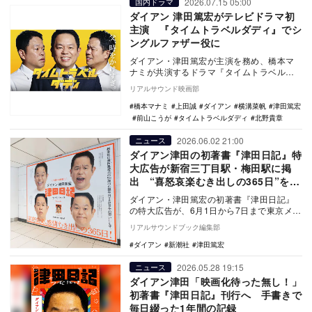
2026.07.15 05:00
国内ドラマ
ダイアン 津田篤宏がテレビドラマ初
主演 『タイムトラベルダディ』でシ
ングルファザー役に
ダイアン・津田篤宏が主演を務め、橋本マ
ナミが共演するドラマ『タイムトラベルダ
ディ』が、8月1日よりテレビ朝日系で放送
リアルサウンド映画部
されることが…
橋本マナミ
上田誠
ダイアン
横溝菜帆
津田篤宏
前山こうが
タイムトラベルダディ
北野貴章
2026.06.02 21:00
ニュース
ダイアン津田の初著書『津田日記』特
大広告が新宿三丁目駅・梅田駅に掲
出 “喜怒哀楽むき出しの365日”を表
現
ダイアン・津田篤宏の初著書『津田日記』
の特大広告が、6月1日から7日まで東京メト
ロ新宿三丁目駅とOsaka Metro梅田駅に
リアルサウンドブック編集部
掲…
ダイアン
新潮社
津田篤宏
2026.05.28 19:15
ニュース
ダイアン津田「映画化待った無し！」
初著書『津田日記』刊行へ 手書きで
毎日綴った1年間の記録