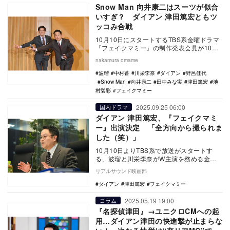
Snow Man 向井康二はスーツが似合
いすぎ？ ダイアン 津田篤宏ともツ
ッコみ合戦
10月10日にスタートするTBS系金曜ドラマ
『フェイクマミー』の制作発表会見が10月9
日に東京・ベルサール虎ノ門で行われ、ダ
nakamura omame
ブル…
波瑠
中村蒼
川栄李奈
ダイアン
野呂佳代
Snow Man
向井康二
田中みな実
津田篤宏
池
村碧彩
フェイクマミー
2025.09.25 06:00
国内ドラマ
ダイアン 津田篤宏、『フェイクマミ
ー』出演決定 「全方向から撮られま
した（笑）」
10月10日よりTBS系で放送がスタートす
る、波瑠と川栄李奈がW主演を務める金曜
ドラマ『フェイクマミー』にダイアンの津
リアルサウンド映画部
田篤宏が出…
ダイアン
津田篤宏
フェイクマミー
2025.05.19 19:00
コラム
『名探偵津田』→ユニクロCMへの起
用…ダイアン津田の快進撃が止まらな