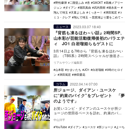
野性爆弾
二階堂ふみ
杏
GACKT
高橋メアリー
ジュン
ダイアン
堀田真由
武内英樹
徳永友一
翔んで埼玉
天童よしみ
くっきー！
津田篤宏
ト
ミコ・クレア
翔んで埼玉 ～琵琶湖より愛をこめて～
2023.03.07 18:40
ニュース
『背筋も凍るほわ～い話』2時間SP、
山本彩が芸能活動復帰後初のバラエテ
ィ JO1 白岩瑠姫らもゲストに
3月14日よる7時から『背筋も凍るほわ〜い
話』（TBS系）2時間スペシャルが放送され
る。 番組では、あなたも襲われるかもし
リアルサウンド編集部
れ…
山本彩
かまいたち
JO1
白岩瑠姫
3時のヒロイ
ン
津田篤宏
神田愛花
2022.04.14 07:00
コラム
所ジョージ、ダイアン・ユースケ
に“約束のバイク”をプレゼント 「夢
のようです」
お笑いコンビ・ダイアンのユースケが所ジ
ョージの世田谷ベースを訪れ、約束のバイ
クをプレゼントされた。これを受け、ファ
中山洋平
ンから「本当に…
YouTube
ダイアン
ユースケ
所ジョージ
よーち