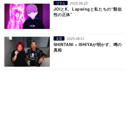
2025.06.22
コラム
JOIとK、Lapwingと私たちの“類似
性の正体”
2025.08.01
文芸
SHINTANI × ISHIYAが明かす、噂の
真相