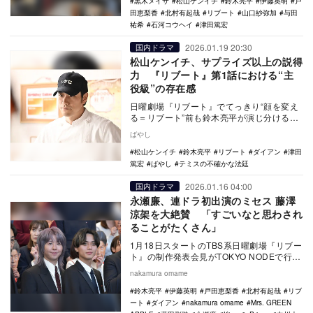
黒木メイサ
松山ケンイチ
鈴木亮平
伊藤英明
戸
田恵梨香
北村有起哉
リブート
山口紗弥加
与田
祐希
石河コウヘイ
津田篤宏
2026.01.19 20:30
国内ドラマ
松山ケンイチ、サプライズ以上の説得
力 『リブート』第1話における“主
役級”の存在感
日曜劇場『リブート』でてっきり“顔を変え
る＝リブート”前も鈴木亮平が演じ分けるも
のだと思っていたが、予想を覆してサプラ
ばやし
イズ登場し…
松山ケンイチ
鈴木亮平
リブート
ダイアン
津田
篤宏
ばやし
テミスの不確かな法廷
2026.01.16 04:00
国内ドラマ
永瀬廉、連ドラ初出演のミセス 藤澤
涼架を大絶賛 「すごいなと思わされ
ることがたくさん」
1月18日スタートのTBS系日曜劇場『リブー
ト』の制作発表会見がTOKYO NODEで行わ
れ、主演の鈴木亮平をはじめ、戸田恵梨
nakamura omame
香…
鈴木亮平
伊藤英明
戸田恵梨香
北村有起哉
リブ
ート
ダイアン
nakamura omame
Mrs. GREEN