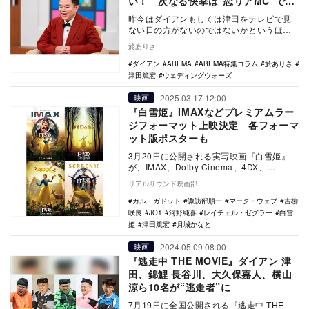
い！ 次なる快挙は“恋リアMC”で実
現？
昨今はダイアンもしくは津田をテレビで見
ない日の方がないのではないかというほど
の活躍ぶり。先日配信されたばかりの
於ありさ
Netflixのバ…
ダイアン
ABEMA
ABEMA特集コラム
於ありさ
津田篤宏
ウェディングウォーズ
2025.03.17 12:00
映画
『白雪姫』IMAXなどプレミアムラー
ジフォーマット上映決定 各フォーマ
ット版ポスターも
3月20日に公開される実写映画『白雪姫』
が、IMAX、Dolby Cinema、4DX、
MX4D、ScreenXのプレミアムラー…
リアルサウンド映画部
ガル・ガドット
諏訪部順一
マーク・ウェブ
吉柳
咲良
JO1
河野純喜
レイチェル・ゼグラー
白雪
姫
津田篤宏
月城かなと
2024.05.09 08:00
映画
『逃走中 THE MOVIE』ダイアン 津
田、錦鯉 長谷川、大久保嘉人、横山
涼ら10名が“逃走者”に
7月19日に全国公開される『逃走中 THE