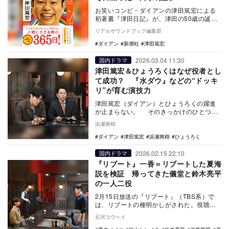
お笑いコンビ・ダイアンの津田篤宏による
初著書『津田日記』が、津田の50歳の誕生
日にあたる5月27日に新潮社より発売され
リアルサウンドブック編集部
る。202…
ダイアン
新潮社
津田篤宏
2026.03.04 11:30
国内ドラマ
津田篤宏＆ひょうろくはなぜ役者とし
て成功？ 『水ダウ』などの“ドッキ
リ”が育む演技力
津田篤宏（ダイアン）とひょうろくの躍進
が止まらない。 そのきっかけのひとつと
なったのは、間違いなく『水曜日のダウン
浜瀬将樹
タウン』（…
ダイアン
津田篤宏
浜瀬将樹
ひょうろく
2026.02.15 22:10
国内ドラマ
『リブート』一香＝リブートした夏海
説を検証 帰ってきた儀堂と鈴木亮平
の一人二役
2月15日放送の『リブート』（TBS系）で
は、リブートの種明かしがされた。視聴者
の間でまことしやかにささやかれてきた、
石河コウヘイ
一香はリブ…