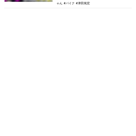
ゃん
バイク
津田篤宏