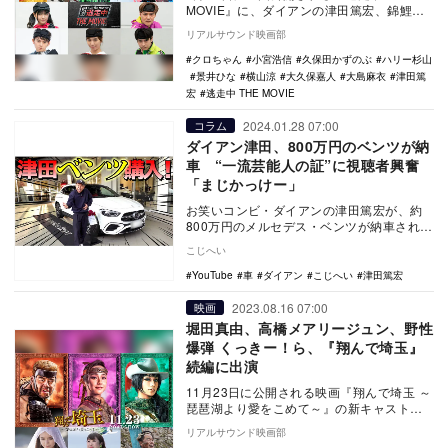
MOVIE』に、ダイアンの津田篤宏、錦鯉の
長谷川雅紀、大久保嘉人、景井ひならが“逃
リアルサウンド映画部
走…
クロちゃん
小宮浩信
久保田かずのぶ
ハリー杉山
景井ひな
横山涼
大久保嘉人
大島麻衣
津田篤
宏
逃走中 THE MOVIE
2024.01.28 07:00
コラム
ダイアン津田、800万円のベンツが納
車 “一流芸能人の証”に視聴者興奮
「まじかっけー」
お笑いコンビ・ダイアンの津田篤宏が、約
800万円のメルセデス・ベンツが納車された
とYouTubeで報告した。
こじへい
YouTube
車
ダイアン
こじへい
津田篤宏
2023.08.16 07:00
映画
堀田真由、高橋メアリージュン、野性
爆弾 くっきー！ら、『翔んで埼玉』
続編に出演
11月23日に公開される映画『翔んで埼玉 ～
琵琶湖より愛をこめて～』の新キャストと
して、堀田真由、くっきー！（野性爆
リアルサウンド映画部
弾）、高橋メ…