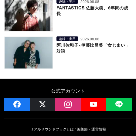
2026.08.08
趣味・実用
FANTASTICS 佐藤大樹、6年間の成
長
2026.08.06
趣味・実用
阿川佐和子×伊藤比呂美「女じまい」
対談
公式アカウント
facebook
x
instagram
YouTube
LIN
リアルサウンドブックとは
編集部・運営情報