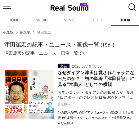
HOME
MUSIC
MOVIE
TECH
BOOK
HOME
BOOK
津田篤宏
津田篤宏の記事・ニュース・画像一覧
(19件)
津田篤宏の記事・ニュース・画像一覧です
2026.07.19 10:55
文芸
なぜダイアン津田は愛されキャラにな
ったのか？ 初の単著『津田日記』に
見る“常識人”としての横顔
お笑いコンビ・ダイアンの津田篤宏が、8月
1日スタートのテレビ朝日系連続ドラマ『タ
イムトラベルダディ』で主演を務めること
住本賢一
が発表され…
KADOKAWA
ダイアン
ユースケ
新潮社
津田篤
宏
住本賢一
タイムトラベルダディ
津田日記
な
んなん自分