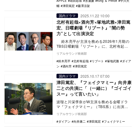
APPLE
蒔田彩珠
永瀬廉
King ＆ Prince
中川大
輔
津田篤宏
藤澤涼架
2025.11.22 10:00
国内ドラマ
北村有起哉×酒向芳×塚地武雅×津田篤
宏、日曜劇場『リブート』“闇の勢
力”として出演決定
鈴木亮平が主演を務める2026年1月期の
TBS日曜劇場『リブート』に、北村有起
哉、酒向芳、塚地武雅、津田篤宏（ダイア
リアルサウンド映画部
ン）が出…
鈴木亮平
北村有起哉
リブート
塚地武雅
ダイア
ン
酒向芳
津田篤宏
2025.10.17 07:00
国内ドラマ
津田篤宏、『フェイクマミー』向井康
二との共演に「（一緒に）『ゴイゴイ
スー』って言いたい」
波瑠と川栄李奈がW主演を務める金曜ドラ
マ『フェイクマミー』（TBS系）に出演中
の津田篤宏（ダイアン）のインタビューコ
リアルサウンド映画部
メントが公開…
ダイアン
向井康二
津田篤宏
フェイクマミー