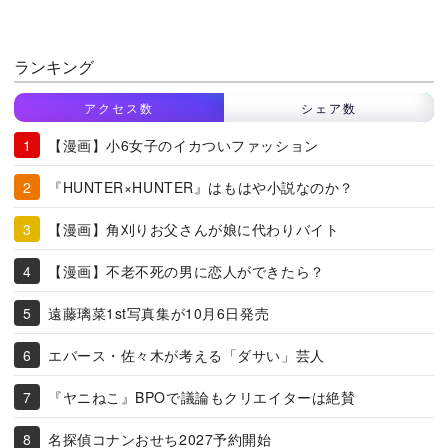
ランキング
アクセス数
シェア数
【漫画】小6女子のイカついファッション
『HUNTER×HUNTER』はもはや小説なのか？
【漫画】角刈りお父さんが娘に代わりバイト
【漫画】不老不死の男に恋人ができたら？
遠藤璃菜1st写真集が10月6日発売
エバース・佐々木が考える「ダサい」芸人
『ヤニねこ』BPOで議論もクリエイターは絶賛
名探偵コナンおせち2027予約開始