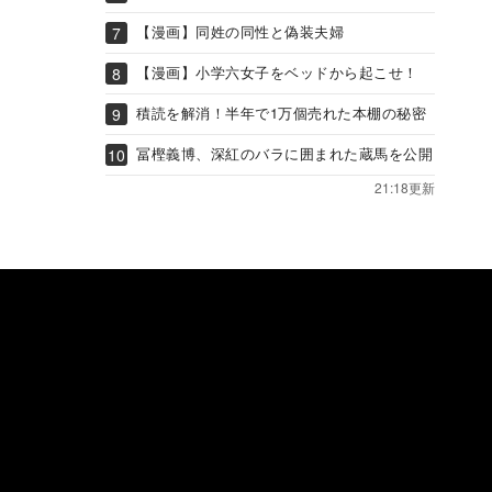
【漫画】同姓の同性と偽装夫婦
【漫画】小学六女子をベッドから起こせ！
積読を解消！半年で1万個売れた本棚の秘密
冨樫義博、深紅のバラに囲まれた蔵馬を公開
21:18更新