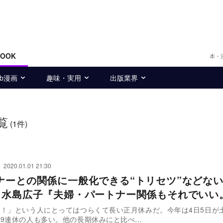
BOOK
本・
eb漫画
趣味・実用
出版業界
覧
(1件)
2020.01.01 21:30
ナーとの関係に一般化できる“トリセツ”などな
×水島広子『夫婦・パートナー関係もそれでいい
！」という人にとってはつらくて長い正月休みだ。今年は4日5日が
9連休の人も多い。他の長期休みにと比べ…