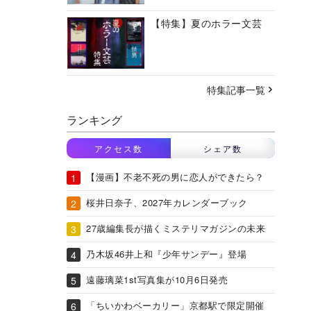
【特集】夏のホラー文芸
特集記事一覧
ランキング
アクセス数
シェア数
【漫画】不老不死の男に恋人ができたら？
桜井日奈子、2027年カレンダーブック
27歳編集長が描くミステリマガジンの未来
乃木坂46井上和『少年サンデー』登場
遠藤璃菜1st写真集が10月6日発売
「ちいかわベーカリー」京都駅で限定開催