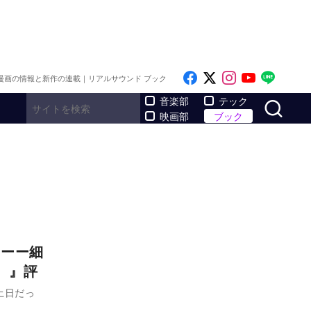
Like on Facebook
Follow on x
Follow on I
Follow o
Follo
漫画の情報と新作の連載｜リアルサウンド ブック
サ
音楽部
テック
映画部
ブック
いーー細
。』評
土日だっ