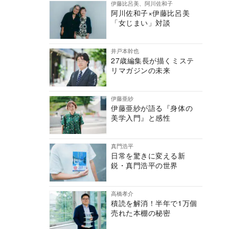
伊藤比呂美、阿川佐和子
阿川佐和子×伊藤比呂美
「女じまい」対談
井戸本幹也
27歳編集長が描くミステ
リマガジンの未来
伊藤亜紗
伊藤亜紗が語る『身体の
美学入門』と感性
真門浩平
日常を驚きに変える新
鋭・真門浩平の世界
高橋孝介
積読を解消！半年で1万個
売れた本棚の秘密