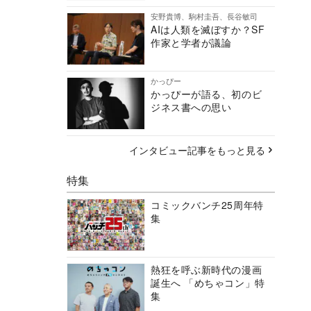
安野貴博、駒村圭吾、長谷敏司
AIは人類を滅ぼすか？SF
作家と学者が議論
かっぴー
かっぴーが語る、初のビ
ジネス書への思い
インタビュー記事をもっと見る
特集
コミックバンチ25周年特
集
熱狂を呼ぶ新時代の漫画
誕生へ 「めちゃコン」特
集