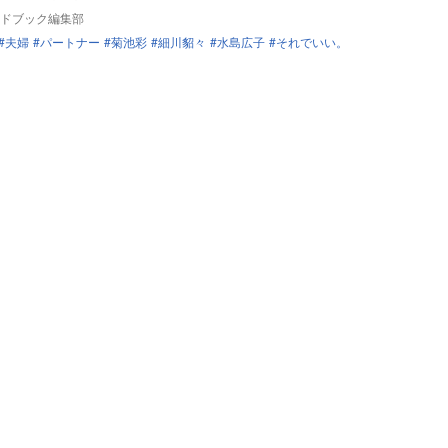
ドブック編集部
夫婦
パートナー
菊池彩
細川貂々
水島広子
それでいい。