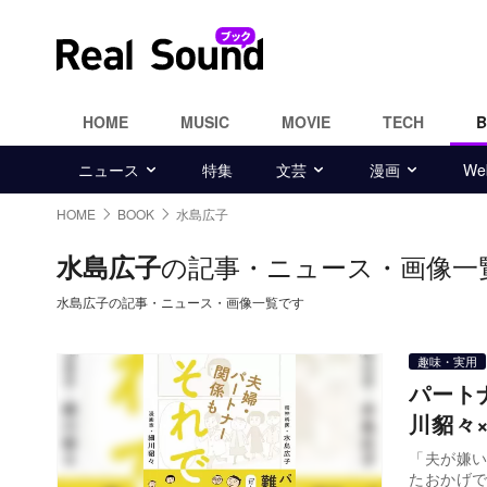
HOME
MUSIC
MOVIE
TECH
ニュース
特集
文芸
漫画
W
HOME
BOOK
水島広子
の記事・ニュース・画像一
水島広子
水島広子の記事・ニュース・画像一覧です
趣味・実用
パート
川貂々
「夫が嫌い
たおかげで