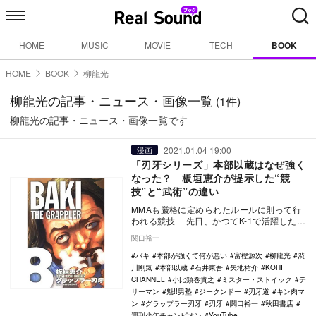
HOME
MUSIC
MOVIE
TECH
BOOK
HOME
BOOK
柳龍光
柳龍光の記事・ニュース・画像一覧
(1件)
柳龍光の記事・ニュース・画像一覧です
2021.01.04 19:00
漫画
「刃牙シリーズ」本部以蔵はなぜ強く
なった？ 板垣恵介が提示した“競
技”と“武術”の違い
MMAも厳格に定められたルールに則って行
われる競技 先日、かつてK-1で活躍したミ
スター・ストイックこと小比類巻貴之が運
関口裕一
営す…
バキ
本部が強くて何が悪い
富樫源次
柳龍光
渋
川剛気
本部以蔵
石井東吾
矢地祐介
KOHI
CHANNEL
小比類巻貴之
ミスター・ストイック
テ
リーマン
魁!!男塾
ジークンドー
刃牙道
キン肉マ
ン
グラップラー刃牙
刃牙
関口裕一
秋田書店
週刊少年チャンピオン
YouTube