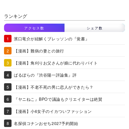
ランキング
アクセス数
シェア数
濱口竜介が紐解くブレッソンの『覚書』
【漫画】難病の妻との旅行
【漫画】角刈りお父さんが娘に代わりバイト
ばるぼらの『渋谷陽一評論集』評
【漫画】不老不死の男に恋人ができたら？
『ヤニねこ』BPOで議論もクリエイターは絶賛
【漫画】小6女子のイカついファッション
名探偵コナンおせち2027予約開始