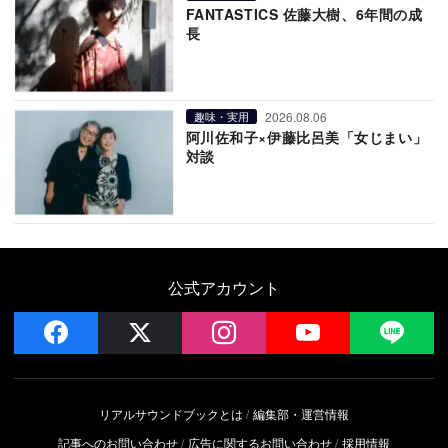
FANTASTICS 佐藤大樹、6年間の成
長
2026.08.06
趣味・実用
阿川佐和子×伊藤比呂美「女じまい」
対談
公式アカウント
facebook
x
instagram
YouTube
LIN
リアルサウンドブックとは
編集部・運営情報
記事へのお問い合わせ
広告に関するお問い合わせ
採用情報