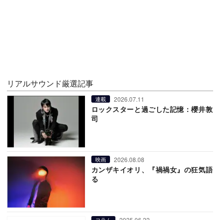
リアルサウンド厳選記事
2026.07.11
連載
ロックスターと過ごした記憶：櫻井敦
司
2026.08.08
映画
カンザキイオリ、『禍禍女』の狂気語
る
2025.06.22
コラム