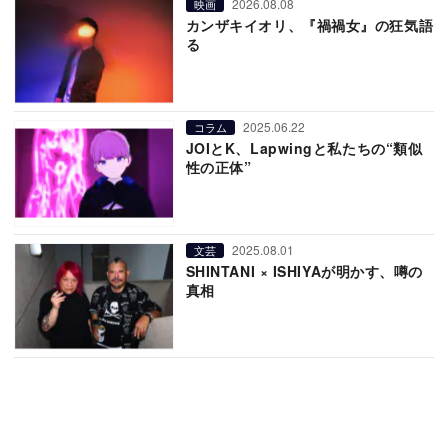
2026.08.08
映画
カンザキイオリ、『禍禍女』の狂気語
る
2025.06.22
コラム
JOIとK、Lapwingと私たちの“類似
性の正体”
2025.08.01
文芸
SHINTANI × ISHIYAが明かす、噂の
真相