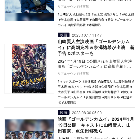
開された。 本作は、シリーズ累計発行部
リアルサウンド映画部
数2…
山﨑賢人
工藤阿須加
玉木宏
舘ひろし
栁俊太郎
矢本悠馬
大谷亮平
山田杏奈
勝矢
ゴールデン
カムイ
眞栄田郷敦
木場勝己
2023.10.17 11:47
映画
山﨑賢人主演映画『ゴールデンカム
イ』に高畑充希＆泉澤祐希が出演 新
予告＆ポスターも
2024年1月19日に公開される山﨑賢人主演
映画『ゴールデンカムイ』に高畑充希と泉
澤祐希が出演することが発表され、あわせ
リアルサウンド映画部
て最新予…
マキタスポーツ
高畑充希
山﨑賢人
工藤阿須加
玉木宏
舘ひろし
栁俊太郎
久保茂昭
矢本悠馬
大谷亮平
山田杏奈
泉澤祐希
大方斐紗子
勝矢
ゴールデンカムイ
眞栄田郷敦
野田サトル
秋辺デ
ボ
木場勝己
2023.08.30 05:00
映画
映画『ゴールデンカムイ』2024年1月
19日公開 キャストに山﨑賢人、山
田杏奈、眞栄田郷敦ら
山﨑賢人主演映画『ゴールデンカムイ』が