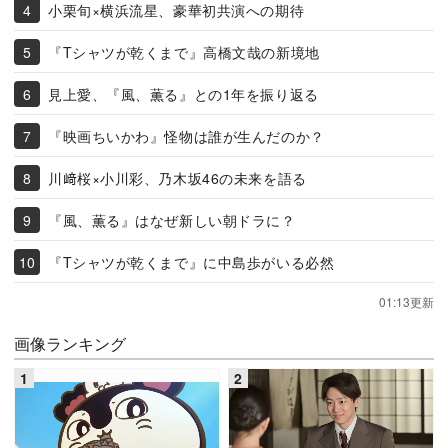
小栗旬×横浜流星、豪華初共演への期待
『Tシャツが乾くまで』高橋文哉の新境地
見上愛、『風、薫る』との1年を振り返る
『映画ちいかわ』怪物は誰が生んだのか？
川﨑桜×小川彩、乃木坂46の未来を語る
『風、薫る』はなぜ新しい朝ドラに？
『Tシャツが乾くまで』に中島歩がいる必然
01:13更新
画像ランキング