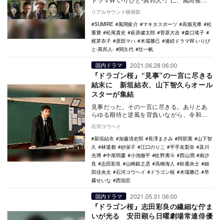
介、SUMIRE、森口瑤子、松尾貴史、マキ
リアルサウンド映画部
タスポ…
SUMIRE
風間俊介
マキタスポーツ
高畑充希
松
重豊
松尾貴史
萩原健太郎
菅原大吉
森口瑤子
梶芽衣子
原田マハ
木場勝己
連続ドラマW いりび
と-異邦人-
関久代
壮一帆
2021.06.28 06:00
国内ドラマ
『ドラゴン桜』“見事”の一言に尽きる
結末に 新垣結衣、山下智久らオール
スターが集結
見事だった。その一言に尽きる。ありとあ
らゆる期待と逆風を背負いながら、令和の
『ドラゴン桜』（TBS系）は下馬評を覆し
石河コウヘイ
て日曜劇場に…
新垣結衣
加藤清史郎
長澤まさみ
阿部寛
山下智
久
林遣都
紗栄子
江口のりこ
平手友梨奈
及川
光博
中尾明慶
小池徹平
佐野勇斗
西山潤
南沙
良
志田彩良
山崎銀之丞
高橋海人
鈴鹿央士
細
田佳央太
石河コウヘイ
ドラゴン桜
木場勝己
早
霧せいな
西垣匠
2021.05.31 06:00
国内ドラマ
『ドラゴン桜』志田彩良の繊細な佇ま
いが光る 安田顕ら日曜劇場常連俳優