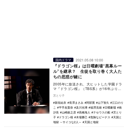
2021.05.08 10:00
国内ドラマ
『ドラゴン桜』は日曜劇場“黒幕ルー
ル”を継承？ 生徒を取り巻く大人た
ちの思惑が鍵に
2005年に放送され、大ヒットした学園ドラ
マ『ドラゴン桜』（TBS系）が16年ぶりに
帰ってきた。 阿部寛演じる元暴走族の弁
苫とり子
護…
新垣結衣
長澤まさみ
阿部寛
山下智久
江口のり
こ
平手友梨奈
及川光博
福澤克雄
日曜劇場
南
沙良
山崎銀之丞
高橋海人
テセウスの船
苫とり
子
ドラゴン桜
木場勝己
危険なビーナス
天国と
地獄 ～サイコな2人～
天国と地獄