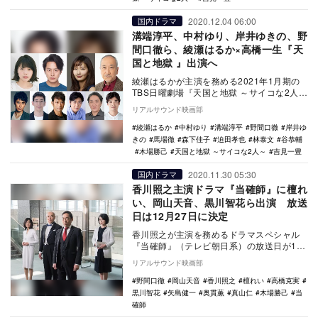
2020.12.04 06:00
国内ドラマ
溝端淳平、中村ゆり、岸井ゆきの、野
間口徹ら、綾瀬はるか×高橋一生『天
国と地獄 』出演へ
綾瀬はるかが主演を務める2021年1月期の
TBS日曜劇場『天国と地獄 ～サイコな2人
～』に、溝端淳平、中村ゆり、迫田孝也、
リアルサウンド映画部
林泰文…
綾瀬はるか
中村ゆり
溝端淳平
野間口徹
岸井ゆ
きの
馬場徹
森下佳子
迫田孝也
林泰文
谷恭輔
木場勝己
天国と地獄 ～サイコな2人～
吉見一豊
2020.11.30 05:30
国内ドラマ
香川照之主演ドラマ『当確師』に檀れ
い、岡山天音、黒川智花ら出演 放送
日は12月27日に決定
香川照之が主演を務めるドラマスペシャル
『当確師』（テレビ朝日系）の放送日が12
月27日19時からに決定し、追加キャストと
リアルサウンド映画部
して、檀…
野間口徹
岡山天音
香川照之
檀れい
高橋克実
黒川智花
矢島健一
奥貫薫
真山仁
木場勝己
当
確師