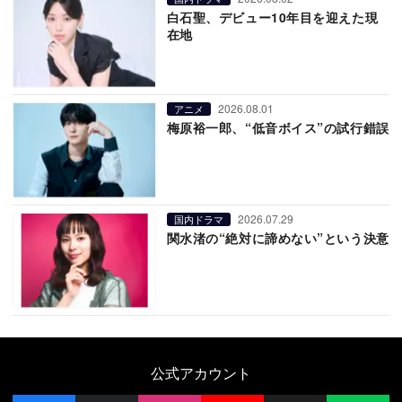
白石聖、デビュー10年目を迎えた現
在地
2026.08.01
アニメ
梅原裕一郎、“低音ボイス”の試行錯誤
2026.07.29
国内ドラマ
関水渚の“絶対に諦めない”という決意
公式アカウント