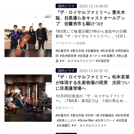
2025.12.14 08:00
国内ドラマ
『ザ・ロイヤルファミリー』妻夫木
聡、目黒蓮ら全キャストオールアッ
プ 佐藤浩市も駆けつけ
TBS系にて毎週日曜21時から放送中の日曜
劇場『ザ・ロイヤルファミリー』。12月14
日に放送される最終回に向けて、主演の妻
リアルサウンド映画部
夫木聡…
佐藤浩市
妻夫木聡
安藤政信
松本若菜
津田健次
郎
長内映里香
目黒蓮
ハナコ
木場勝己
秋山寛
貴
ザ・ロイヤルファミリー
市原匠悟
2025.10.26 22:15
国内ドラマ
『ザ・ロイヤルファミリー』松本若菜
が体現する生産牧場の現実 次回つい
に目黒蓮登場へ
10月26日放送の『ザ・ロイヤルファミリ
ー』（TBS系）第3話では、1頭の馬をめぐ
って馬主と牧場経営者が熱弁を振るった。
石河コウヘイ
TV…
佐藤浩市
妻夫木聡
沢村一樹
安藤政信
松本若菜
尾美としのり
Snow Man
石河コウヘイ
目黒蓮
木場勝己
ザ・ロイヤルファミリー