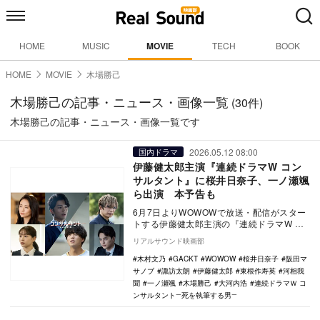
HOME
MUSIC
MOVIE
TECH
BOOK
HOME
MOVIE
木場勝己
木場勝己の記事・ニュース・画像一覧
(30件)
木場勝己の記事・ニュース・画像一覧です
2026.05.12 08:00
国内ドラマ
伊藤健太郎主演『連続ドラマW コン
サルタント』に桜井日奈子、一ノ瀬颯
ら出演 本予告も
6月7日よりWOWOWで放送・配信がスター
トする伊藤健太郎主演の『連続ドラマW コ
ンサルタント―死を執筆する男―』に桜井日
リアルサウンド映画部
奈子、…
木村文乃
GACKT
WOWOW
桜井日奈子
阪田マ
サノブ
諏訪太朗
伊藤健太郎
東根作寿英
河相我
聞
一ノ瀬颯
木場勝己
大河内浩
連続ドラマＷ コ
ンサルタント―死を執筆する男―