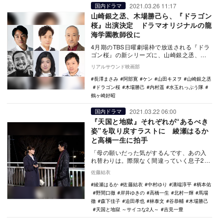
2021.03.26 11:17
国内ドラマ
山崎銀之丞、木場勝己ら、『ドラゴン
桜』出演決定 ドラマオリジナルの龍
海学園教師役に
4月期のTBS日曜劇場枠で放送される『ドラ
ゴン桜』の新シリーズに、山崎銀之丞、木
場勝己、内村遥、山田キヌヲ、ケン（水玉
リアルサウンド映画部
れっぷう隊…
長澤まさみ
阿部寛
ケン
山田キヌヲ
山崎銀之丞
ドラゴン桜
木場勝己
内村遥
水玉れっぷう隊
鶴ヶ崎好昭
2021.03.22 06:00
国内ドラマ
『天国と地獄』それぞれが“あるべき
姿”を取り戻すラストに 綾瀬はるか
と高橋一生に拍手
「母の願いだった気がするんです、あの入
れ替わりは。際限なく間違っていく息子2人
を何とかしてくれって」 先の読めない展
佐藤結衣
開で視聴…
綾瀬はるか
佐藤結衣
中村ゆり
溝端淳平
柄本佑
野間口徹
岸井ゆきの
高橋一生
北村一輝
馬場
徹
森下佳子
迫田孝也
林泰文
谷恭輔
木場勝己
天国と地獄 ～サイコな2人～
吉見一豊