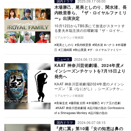
2025.09.17 06:00
国内ドラマ
木場勝己、尾美としのり、関水渚、長
内映里香ら、『ザ・ロイヤルファミリ
ー』出演決定
10月12日からTBS系にて放送がスタートす
る妻夫木聡主演の日曜劇場『ザ・ロイヤル
ファミリー』に、木場勝己、尾美としの
リアルサウンド映画部
り、関水渚…
尾美としのり
長内映里香
関水渚
ハナコ
木場勝
己
三浦綺羅
秋山寛貴
ザ・ロイヤルファミリー
2024.06.13 20:30
ニュース
KAAT 神奈川芸術劇場、2024年度メ
インシーズンチケットを7月15日より
発売へ
KAAT 神奈川芸術劇場2024年度のメインシ
ーズン「某（なにがし）」シーズンチケッ
ト1期のチケットが、7月15日より販売され
リアルサウンド映画部
る…
長塚圭史
藤田俊太郎
木場勝己
リア王の悲劇
KAAT 神奈川芸術劇場
品川猿の告白 Confessions
of a Shinagawa Monkey
品川猿の告白
2024.06.07 08:15
国内ドラマ
『虎に翼』第10週「女の知恵は鼻の