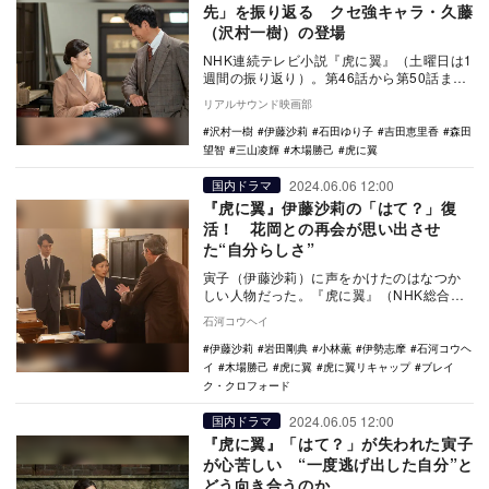
先」を振り返る クセ強キャラ・久藤
（沢村一樹）の登場
NHK連続テレビ小説『虎に翼』（土曜日は1
週間の振り返り）。第46話から第50話まで
の第10週「女の知恵は鼻の先」を振り返
リアルサウンド映画部
る。 …
沢村一樹
伊藤沙莉
石田ゆり子
吉田恵里香
森田
望智
三山凌輝
木場勝己
虎に翼
2024.06.06 12:00
国内ドラマ
『虎に翼』伊藤沙莉の「はて？」復
活！ 花岡との再会が思い出させ
た“自分らしさ”
寅子（伊藤沙莉）に声をかけたのはなつか
しい人物だった。『虎に翼』（NHK総合）
第49話で、寅子は自分らしさを取り戻すき
石河コウヘイ
っかけをつ…
伊藤沙莉
岩田剛典
小林薫
伊勢志摩
石河コウヘ
イ
木場勝己
虎に翼
虎に翼リキャップ
ブレイ
ク・クロフォード
2024.06.05 12:00
国内ドラマ
『虎に翼』「はて？」が失われた寅子
が心苦しい “一度逃げ出した自分”と
どう向き合うのか