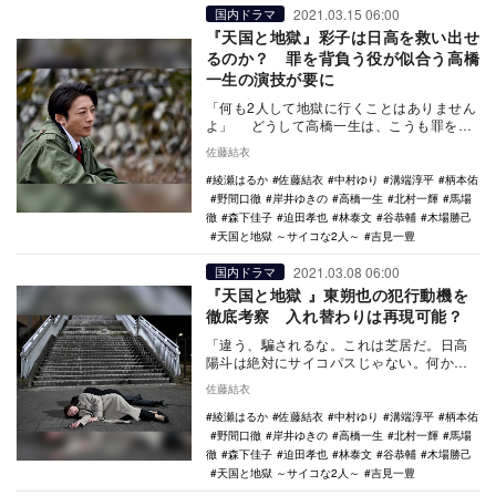
2021.03.15 06:00
国内ドラマ
『天国と地獄』彩子は日高を救い出せ
るのか？ 罪を背負う役が似合う高橋
一生の演技が要に
「何も2人して地獄に行くことはありません
よ」 どうして高橋一生は、こうも罪を背
負う役が似合うのだろう。外側では何も感
佐藤結衣
じていな…
綾瀬はるか
佐藤結衣
中村ゆり
溝端淳平
柄本佑
野間口徹
岸井ゆきの
高橋一生
北村一輝
馬場
徹
森下佳子
迫田孝也
林泰文
谷恭輔
木場勝己
天国と地獄 ～サイコな2人～
吉見一豊
2021.03.08 06:00
国内ドラマ
『天国と地獄 』東朔也の犯行動機を
徹底考察 入れ替わりは再現可能？
「違う、騙されるな。これは芝居だ。日高
陽斗は絶対にサイコパスじゃない。何か意
図があるはずだ。何か……」 日曜劇場
佐藤結衣
『天国と地獄…
綾瀬はるか
佐藤結衣
中村ゆり
溝端淳平
柄本佑
野間口徹
岸井ゆきの
高橋一生
北村一輝
馬場
徹
森下佳子
迫田孝也
林泰文
谷恭輔
木場勝己
天国と地獄 ～サイコな2人～
吉見一豊