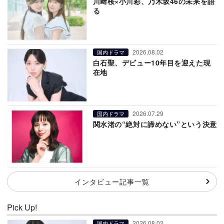
川﨑桜×小川彩、乃木坂46の未来を語
る
2026.08.02
国内ドラマ
白石聖、デビュー10年目を迎えた現
在地
2026.07.29
国内ドラマ
関水渚の“絶対に諦めない”という決意
インタビュー記事一覧
Pick Up!
2026.08.02
国内ドラマ