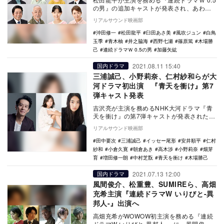
の男』の追加キャストが発表され、あわせ
て特報映像が公開された。 2016年公開
リアルサウンド映画部
の…
沖田修一
松田龍平
臼田あさ美
風吹ジュン
白鳥
玉季
青木柚
井之脇海
西野七瀬
篠原篤
木場勝
己
連続ドラマＷ 0.5の男
加藤矢紘
2021.08.11 15:40
国内ドラマ
三浦誠己、小野莉奈、仁村紗和らが大
河ドラマ初出演 『青天を衝け』第7
弾キャスト発表
吉沢亮が主演を務めるNHK大河ドラマ『青
天を衝け』の第7弾キャストが発表された。
本作は、新一万円札の顔としても注目さ
リアルサウンド映画部
れる渋…
田中要次
三浦誠己
イッセー尾形
安井順平
仁村
紗和
小倉久寛
朝倉あき
高木渉
小野莉奈
畑芽
育
増田修一朗
中村芝翫
青天を衝け
木場勝己
2021.07.13 12:00
国内ドラマ
風間俊介、松重豊、SUMIREら、高畑
充希主演『連続ドラマW いりびと-異
邦人-』出演へ
高畑充希がWOWOW初主演を務める『連続
ドラマW いりびと-異邦人-』に、風間俊