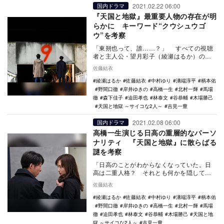
2021.02.22 06:00
国内ドラマ
『天国と地獄』最重要人物の存在が明
らかに キーワード“クウシュウゴ
ウ”を考察
「東朔也って、誰……？」 すべての視聴
者と主人公・望月彩子（綾瀬はるか）の心
境がリンクした日曜劇場『天国と地獄〜サ
佐藤結衣
イコな2人…
綾瀬はるか
佐藤結衣
中村ゆり
溝端淳平
柄本佑
野間口徹
岸井ゆきの
高橋一生
北村一輝
馬場
徹
森下佳子
迫田孝也
林泰文
谷恭輔
木場勝己
天国と地獄 ～サイコな2人～
吉見一豊
2021.02.08 06:00
国内ドラマ
高橋一生演じる日高の重層的なパーソ
ナリティ 『天国と地獄』に散らばる
謎を考察
「日高のことがわからなくなっていた。日
高は二重人格？ それとも何かを隠してい
る？ 大切な誰かを守るために。そのため
佐藤結衣
に、人殺しを犯…
綾瀬はるか
佐藤結衣
中村ゆり
溝端淳平
柄本佑
野間口徹
岸井ゆきの
高橋一生
北村一輝
馬場
徹
迫田孝也
林泰文
谷恭輔
木場勝己
天国と地
獄 ～サイコな2人～
吉見一豊