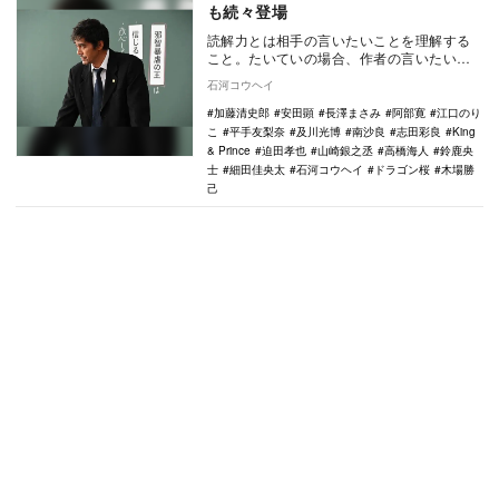
も続々登場
読解力とは相手の言いたいことを理解する
こと。たいていの場合、作者の言いたいこ
とは一つで、それを言い換えや比較、因果
石河コウヘイ
関係を駆使して…
加藤清史郎
安田顕
長澤まさみ
阿部寛
江口のり
こ
平手友梨奈
及川光博
南沙良
志田彩良
King
& Prince
迫田孝也
山崎銀之丞
高橋海人
鈴鹿央
士
細田佳央太
石河コウヘイ
ドラゴン桜
木場勝
己