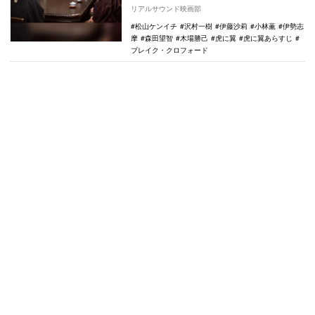
週間の振り返り）。6月5日放送の第48話で
リアルサウンド映画部
は、寅…
松山ケンイチ
沢村一樹
伊藤沙莉
小林薫
伊勢志
摩
森田望智
木場勝己
虎に翼
虎に翼あらすじ
ブレイク・クロフォード