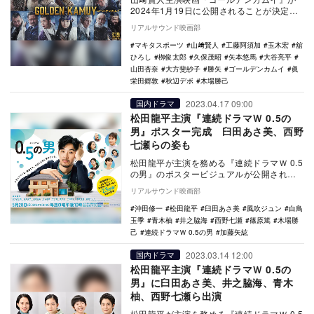
2024年1月19日に公開されることが決定し
た。 本作は、シリーズ累計発行部数
リアルサウンド映画部
2500…
マキタスポーツ
山﨑賢人
工藤阿須加
玉木宏
舘
ひろし
栁俊太郎
久保茂昭
矢本悠馬
大谷亮平
山田杏奈
大方斐紗子
勝矢
ゴールデンカムイ
眞
栄田郷敦
秋辺デボ
木場勝己
2023.04.17 09:00
国内ドラマ
松田龍平主演『連続ドラマＷ 0.5の
男』ポスター完成 臼田あさ美、西野
七瀬らの姿も
松田龍平が主演を務める『連続ドラマＷ 0.5
の男』のポスタービジュアルが公開され
た。 2016年公開の映画『モヒカン故郷に
リアルサウンド映画部
帰…
沖田修一
松田龍平
臼田あさ美
風吹ジュン
白鳥
玉季
青木柚
井之脇海
西野七瀬
篠原篤
木場勝
己
連続ドラマＷ 0.5の男
加藤矢紘
2023.03.14 12:00
国内ドラマ
松田龍平主演『連続ドラマＷ 0.5の
男』に臼田あさ美、井之脇海、青木
柚、西野七瀬ら出演
松田龍平が主演を務める『連続ドラマＷ 0.5