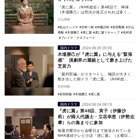
『虎に翼』（NHK総合）第48話で、神保
（木場勝己）は民法が改正されれば多くの
人が混乱すると語る。突然神保から話を振
片山香帆
られた寅子（…
松山ケンイチ
沢村一樹
伊藤沙莉
岩田剛典
片山
香帆
木場勝己
虎に翼
虎に翼リキャップ
名村辰
ブレイク・クロフォード
2024.06.05 05:00
国内ドラマ
木場勝己が『虎に翼』に与える“緊張
感” 演劇界の重鎮として磨き上げた
芝居力
「裁判官編」がスタートし、物語が大きく
動き出した朝ドラ『虎に翼』（NHK総
合）。第10週「女の知恵は鼻の先？」よ
折田侑駿
り、ヒロイン・寅…
折田侑駿
木場勝己
虎に翼
2024.06.04 08:15
国内ドラマ
『虎に翼』第48話、寅子（伊藤沙
莉）が婦人代議士・立花幸恵（伊勢志
摩）らの集まりに参加
毎週月曜日から金曜日まで放送されている
NHK連続テレビ小説『虎に翼』（土曜日は1