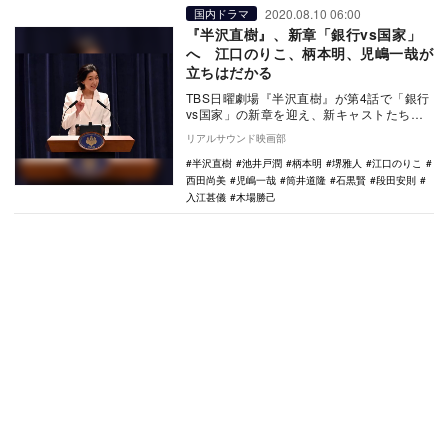
2020.08.10 06:00
国内ドラマ
『半沢直樹』、新章「銀行vs国家」
へ 江口のりこ、柄本明、児嶋一哉が
立ちはだかる
TBS日曜劇場『半沢直樹』が第4話で「銀行
vs国家」の新章を迎え、新キャストたちが
登場した。 前作と同じく、池井戸潤の
リアルサウンド映画部
『半沢…
半沢直樹
池井戸潤
柄本明
堺雅人
江口のりこ
西田尚美
児嶋一哉
筒井道隆
石黒賢
段田安則
入江甚儀
木場勝己