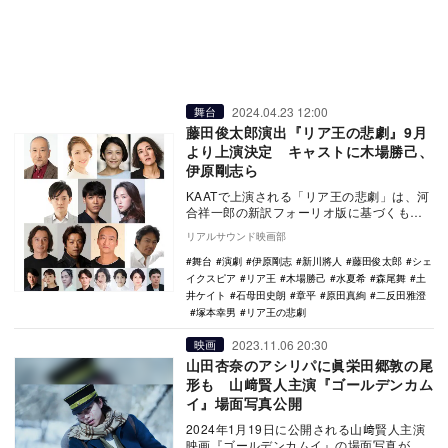
2024.04.23 12:00
舞台
藤田俊太郎演出『リア王の悲劇』9月
より上演決定 キャストに木場勝己、
伊原剛志ら
KAATで上演される「リア王の悲劇」は、河
合祥一郎の新訳フォーリオ版に基づくも
の。3～5世紀のブリテンを舞台に、女性キ
リアルサウンド映画部
ャラクター…
舞台
演劇
伊原剛志
新川將人
藤田俊太郎
シェ
イクスピア
リア王
木場勝己
水夏希
森尾舞
土
井ケイト
石母田史朗
章平
原田真絢
二反田雅澄
塚本幸男
リア王の悲劇
2023.11.06 20:30
映画
山田杏奈のアシリパに眞栄田郷敦の尾
形も 山﨑賢人主演『ゴールデンカム
イ』場面写真公開
2024年1月19日に公開される山﨑賢人主演
映画『ゴールデンカムイ』の場面写真が公