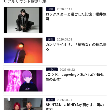
リアルサウンド厳選記事
2026.07.11
連載
ロックスターと過ごした記憶：櫻井敦
司
2026.08.08
映画
カンザキイオリ、『禍禍女』の狂気語
る
2025.06.22
コラム
JOIとK、Lapwingと私たちの“類似
性の正体”
2025.08.01
文芸
SHINTANI × ISHIYAが明かす、噂の
真相