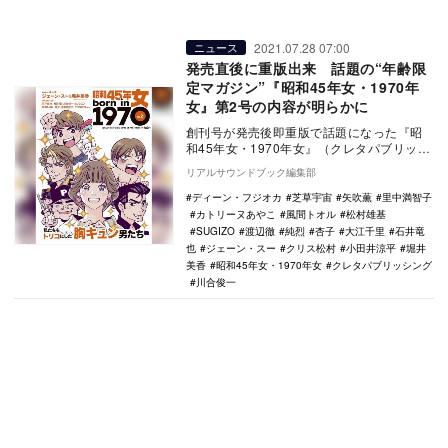
2021.07.28 07:00
ニュース
発売直後に重版出来 話題の“年齢限
定マガジン”『昭和45年女・1970年
女』第2号の内容が明らかに
創刊号が発売後即重版で話題になった『昭
和45年女・1970年女』（クレタパブリッシ
ング）が、7月29日にvol.2を発行。今号
リアルサウンドブック編集部
の…
ディーン・フジオカ
芝草宇宙
矢吹薫
里中満智子
カトリーヌあやこ
風間トオル
松村雄基
SUGIZO
渡辺徹
純烈
杏子
大江千里
石井竜
也
ジェーン・スー
クリス松村
小田井涼平
堀井
美香
昭和45年女・1970年女
クレタパブリッシング
川合俊一