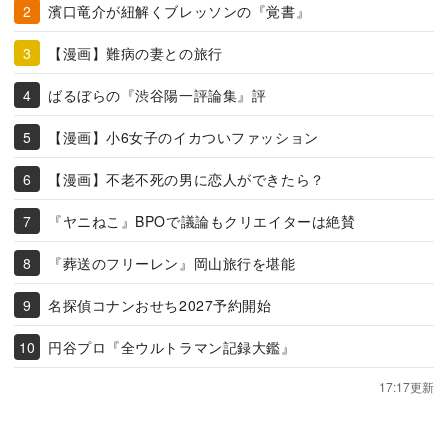
濱口竜介が紐解くブレッソンの『覚書』
【漫画】難病の妻との旅行
ばるぼらの『渋谷陽一評論集』評
【漫画】小6女子のイカついファッション
【漫画】不老不死の男に恋人ができたら？
『ヤニねこ』BPOで議論もクリエイターは絶賛
『葬送のフリーレン』岡山旅行を堪能
名探偵コナンおせち2027予約開始
円谷プロ『全ウルトラマン記録大鑑』
17:17更新