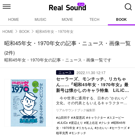
HOME
MUSIC
MOVIE
TECH
BOOK
HOME
BOOK
昭和45年女・1970年女
昭和45年女・1970年女の記事・ニュース・画像一覧
(2件)
昭和45年女・1970年女の記事・ニュース・画像一覧です
2022.11.30 12:17
ニュース
セーラーズ、モンチッチ、リカちゃ
ん……『昭和45年女・1970年女』最
新号は懐かしのキャラ特集 LiLiCo×
木梨憲武の対談も
今や世界に通用する、日本の “かわいい”
文化。その代表ともいえるキャラクター文
化が成長していくなかで育った「70年
リアルサウンドブック編集部
女」。…
山田邦子
木梨憲武
キャラクター
スヌーピー
LiLiCo
渡辺えり
尾上右近
クレタ
昭和45年
女・1970年女
リカちゃん
かわいい
セーラーズ
植草克秀
モンチッチ