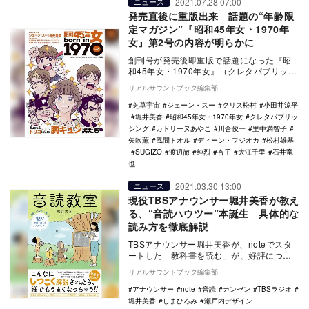
2021.07.28 07:00
ニュース
発売直後に重版出来 話題の“年齢限
定マガジン”『昭和45年女・1970年
女』第2号の内容が明らかに
創刊号が発売後即重版で話題になった『昭
和45年女・1970年女』（クレタパブリッシ
ング）が、7月29日にvol.2を発行。今号
リアルサウンドブック編集部
の…
芝草宇宙
ジェーン・スー
クリス松村
小田井涼平
堀井美香
昭和45年女・1970年女
クレタパブリッ
シング
カトリーヌあやこ
川合俊一
里中満智子
矢吹薫
風間トオル
ディーン・フジオカ
松村雄基
SUGIZO
渡辺徹
純烈
杏子
大江千里
石井竜
也
2021.03.30 13:00
ニュース
現役TBSアナウンサー堀井美香が教え
る、“音読ハウツー”本誕生 具体的な
読み方を徹底解説
TBSアナウンサー堀井美香が、noteでスタ
ートした「教科書を読む」が、好評につき
書籍化される。書籍タイトルは『音読教
リアルサウンドブック編集部
室』。4月…
アナウンサー
note
音読
カンゼン
TBSラジオ
堀井美香
しまひろみ
瀬戸内デザイン