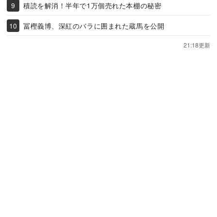
積読を解消！半年で1万個売れた本棚の秘密
冨樫義博、深紅のバラに囲まれた蔵馬を公開
21:18更新