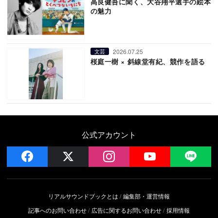
高良健吾に聞く、大谷翔平選手の絵本
の魅力
2026.07.25
文芸
桜庭一樹 × 斜線堂有紀、競作を語る
公式アカウント
facebook
x
instagram
YouTube
LIN
リアルサウンドブックとは
編集部・運営情報
記事へのお問い合わせ
広告に関するお問い合わせ
採用情報