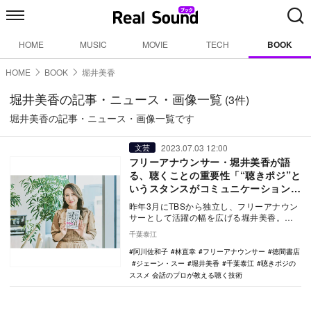
HOME
MUSIC
MOVIE
TECH
BOOK
HOME
BOOK
堀井美香
堀井美香の記事・ニュース・画像一覧
(3件)
堀井美香の記事・ニュース・画像一覧です
2023.07.03 12:00
文芸
フリーアナウンサー・堀井美香が語
る、聴くことの重要性「“聴きポジ”と
いうスタンスがコミュニケーションを
円滑にしてくれる」
昨年3月にTBSから独立し、フリーアナウン
サーとして活躍の幅を広げる堀井美香。話
すことのプロである彼女が“聴く技術”につい
千葉泰江
て語っ…
阿川佐和子
林直幸
フリーアナウンサー
徳間書店
ジェーン・スー
堀井美香
千葉泰江
聴きポジの
ススメ 会話のプロが教える聴く技術