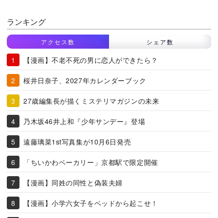
ランキング
アクセス数
シェア数
【漫画】不老不死の男に恋人ができたら？
桜井日奈子、2027年カレンダーブック
27歳編集長が描くミステリマガジンの未来
乃木坂46井上和『少年サンデー』登場
遠藤璃菜1st写真集が10月6日発売
「ちいかわベーカリー」京都駅で限定開催
【漫画】同姓の同性と偽装夫婦
【漫画】小学六女子をベッドから起こせ！