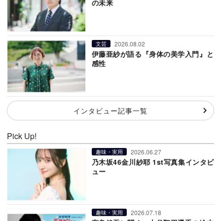
の未来
2026.08.02
文芸
伊藤亜紗が語る『身体の美学入門』と
感性
インタビュー記事一覧
Pick Up!
2026.06.27
趣味・実用
乃木坂46金川紗耶 1st写真集インタビ
ュー
2026.07.18
趣味・実用