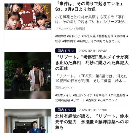
『事件は、その周りで起きている』
S3、3月9日より放送
小芝風花と笠松将が共演する夜ドラ『事件
は、その周りで起きている』シリーズ3が、
3月9日より4夜連続でNHK総合で放送され
リアルサウンド映画部
ることが…
向井理
倉科カナ
小芝風花
北村有起哉
笠松将
蛙亭
中野周平
事件は、その周りで起きている
2026.02.01 22:42
国内ドラマ
『リブート』“考察班”黒木メイサが突
き止めた真相 巧妙に隠された真犯人
の正体
『リブート』（TBS系）第3話では、消えた
10億円の行方が判明。そして儀堂（鈴木亮
平）の生存が明かされる衝撃の展開が訪れ
石河コウヘイ
た。
黒木メイサ
松山ケンイチ
鈴木亮平
戸田恵梨香
北村有起哉
リブート
酒向芳
石河コウヘイ
2026.01.31 11:00
国内ドラマ
北村有起哉が語る、『リブート』鈴木
亮平の魅力 永瀬廉＆藤澤涼架への印
象も