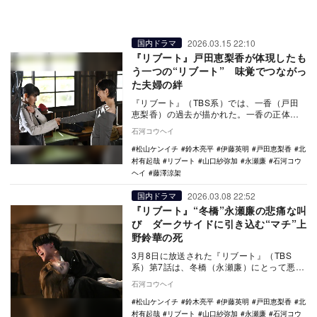
2026.03.15 22:10
国内ドラマ
『リブート』戸田恵梨香が体現したも
う一つの“リブート” 味覚でつながっ
た夫婦の絆
『リブート』（TBS系）では、一香（戸田
恵梨香）の過去が描かれた。一香の正体
が、リブートした夏海（山口紗弥加）だっ
石河コウヘイ
たことが明らか…
松山ケンイチ
鈴木亮平
伊藤英明
戸田恵梨香
北
村有起哉
リブート
山口紗弥加
永瀬廉
石河コウ
ヘイ
藤澤涼架
2026.03.08 22:52
国内ドラマ
『リブート』“冬橋”永瀬廉の悲痛な叫
び ダークサイドに引き込む“マチ”上
野鈴華の死
3月8日に放送された『リブート』（TBS
系）第7話は、冬橋（永瀬廉）にとって悪夢
のようなエピソードだった。
石河コウヘイ
松山ケンイチ
鈴木亮平
伊藤英明
戸田恵梨香
北
村有起哉
リブート
山口紗弥加
永瀬廉
石河コウ