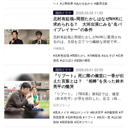
ヘイ
上野鈴華
あかせあかり
藤澤涼架
2026.03.03 11:30
国内ドラマ
北村有起哉×岡部たかしはなぜNHKに
求められる？ 大河出演にみる“名バ
イプレイヤー”の条件
北村有起哉と岡部たかしがNHKに重用され
るのは、主役を立てつつ繊細な演技で作品
に深みを与えるからだ。確かな演技力と安
川崎龍也
定感が制作側…
北村有起哉
岡部たかし
川崎龍也
おむすび
石井
達也
ばけばけ
逆賊の幕臣
2026.03.01 22:50
国内ドラマ
『リブート』死に際の儀堂に一香が伝
えた言葉とは？ “相棒”を失った鈴木
亮平の慟哭
『リブート』（TBS系）第6話では、儀堂
（鈴木亮平）が罪を自白した。足立（蒔田
彩珠）の告発によっても儀堂の犯罪の証拠
石河コウヘイ
は見つからな…
黒木メイサ
松山ケンイチ
鈴木亮平
伊藤英明
戸
田恵梨香
北村有起哉
リブート
吹石一恵
山口紗
弥加
蒔田彩珠
石河コウヘイ