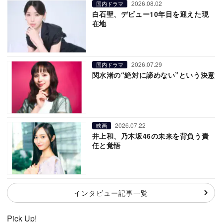
2026.08.02
国内ドラマ
白石聖、デビュー10年目を迎えた現
在地
2026.07.29
国内ドラマ
関水渚の“絶対に諦めない”という決意
2026.07.22
映画
井上和、乃木坂46の未来を背負う責
任と覚悟
インタビュー記事一覧
Pick Up!