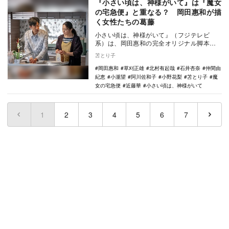
『小さい頃は、神様がいて』は『魔女
の宅急便』と重なる？ 岡田惠和が描
く女性たちの葛藤
小さい頃は、神様がいて』（フジテレビ
系）は、岡田惠和の完全オリジナル脚本
で、レトロマンション「たそがれハイツ」
苫とり子
の住人である三家族…
岡田惠和
草刈正雄
北村有起哉
石井杏奈
仲間由
紀恵
小瀧望
阿川佐和子
小野花梨
苫とり子
魔
女の宅急便
近藤華
小さい頃は、神様がいて
1
(current)
2
3
4
5
6
7