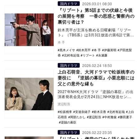
2026.03.01 08:30
国内ドラマ
『リブート』第5話までの伏線と今後
の展開を考察 一香の思惑と警察内の
裏切り者は？
鈴木亮平が主演を務める日曜劇場『リブー
ト』（TBS系）は3月3日放送の第6話で第1
章が完結する。第5話ではビジュアル的にも
本 手
驚愕な…
黒木メイサ
鈴木亮平
本 手
伊藤英明
戸田恵梨
香
北村有起哉
リブート
永瀬廉
2026.02.24 18:50
国内ドラマ
上白石萌音、大河ドラマで松坂桃李の
妻役に 『逆賊の幕臣』小栗忠順には
父との意外な縁も
2027年NHK大河ドラマ『逆賊の幕臣』の出
演者発表会見が2月24日にNHK放送センタ
ーで開かれ、主演の松坂桃李に加え、追加
渡辺彰浩
出演…
松坂桃李
安達奈緒子
鈴木京香
北村有起哉
上白
石萌音
岡部たかし
渡辺彰浩
中村雅俊
勝田夏子
逆賊の幕臣
2026.02.22 23:35
国内ドラマ
『リブート』儀堂の口から語られた衝