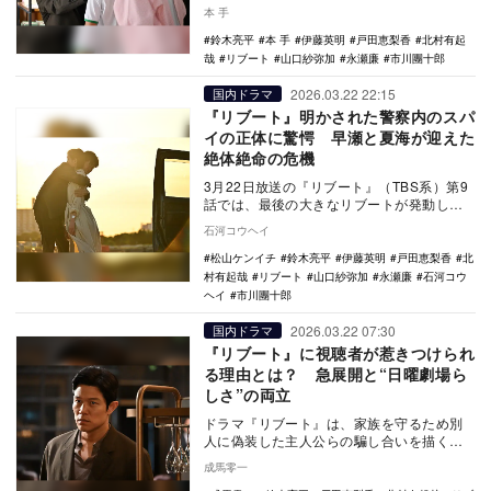
る。いったい誰が2人を助けるキーマンとな
本 手
るのか？ …
鈴木亮平
本 手
伊藤英明
戸田恵梨香
北村有起
哉
リブート
山口紗弥加
永瀬廉
市川團十郎
2026.03.22 22:15
国内ドラマ
『リブート』明かされた警察内のスパ
イの正体に驚愕 早瀬と夏海が迎えた
絶体絶命の危機
3月22日放送の『リブート』（TBS系）第9
話では、最後の大きなリブートが発動し
た。冬橋（永瀬廉）に殺されそうになった
石河コウヘイ
一香（戸田…
松山ケンイチ
鈴木亮平
伊藤英明
戸田恵梨香
北
村有起哉
リブート
山口紗弥加
永瀬廉
石河コウ
ヘイ
市川團十郎
2026.03.22 07:30
国内ドラマ
『リブート』に視聴者が惹きつけられ
る理由とは？ 急展開と“日曜劇場ら
しさ”の両立
ドラマ『リブート』は、家族を守るため別
人に偽装した主人公らの騙し合いを描くサ
スペンスだ。緻密な伏線と熱い人間ドラマ
成馬零一
が融合し、高い…