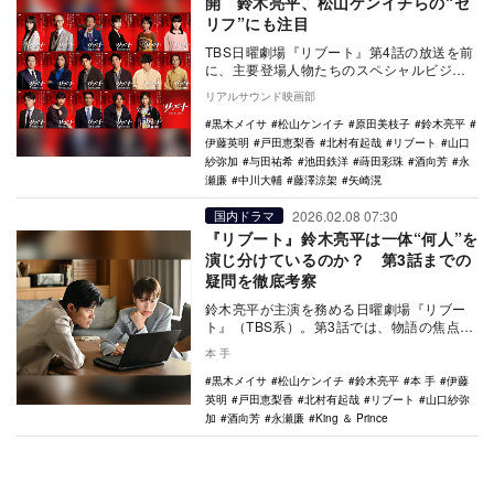
開 鈴木亮平、松山ケンイチらの“セ
リフ”にも注目
TBS日曜劇場『リブート』第4話の放送を前
に、主要登場人物たちのスペシャルビジュ
アルが公開された。 TVerで『リブート』を
リアルサウンド映画部
み…
黒木メイサ
松山ケンイチ
原田美枝子
鈴木亮平
伊藤英明
戸田恵梨香
北村有起哉
リブート
山口
紗弥加
与田祐希
池田鉄洋
蒔田彩珠
酒向芳
永
瀬廉
中川大輔
藤澤涼架
矢崎滉
2026.02.08 07:30
国内ドラマ
『リブート』鈴木亮平は一体“何人”を
演じ分けているのか？ 第3話までの
疑問を徹底考察
鈴木亮平が主演を務める日曜劇場『リブー
ト』（TBS系）。第3話では、物語の焦点と
なっていた10億円の在処が早くも見つかっ
本 手
た。さら…
黒木メイサ
松山ケンイチ
鈴木亮平
本 手
伊藤
英明
戸田恵梨香
北村有起哉
リブート
山口紗弥
加
酒向芳
永瀬廉
King ＆ Prince