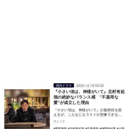
2025.12.18 05:30
国内ドラマ
『小さい頃は、神様がいて』北村有起
哉の絶妙なバランス感 “不器用な
愛”が成立した理由
『小さい頃は、神様がいて』が最終回を迎
えるが、こんなにもラストが想像できない
作品も珍しい。愛すべきキャラクターに作
苫とり子
り上げる岡田惠…
岡田惠和
北村有起哉
石井杏奈
仲間由紀恵
小瀧