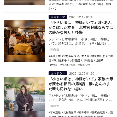
望
小野花梨
苫とり子
近藤華
小さい頃は、神様
がいて
2025.12.12 01:45
国内ドラマ
『小さい頃は、神様がいて』渉×あん
がこぼした本音 北村有起哉ならでは
の静かな怒りと後悔
フジテレビ木曜劇場『小さい頃は、神様が
いて』第10話は、永島慎一（草刈正雄）と
さとこ（阿川佐和子）のなれそめから幕を
川崎龍也
開ける。
草刈正雄
北村有起哉
石井杏奈
仲間由紀恵
小瀧
望
阿川佐和子
小野花梨
川崎龍也
近藤華
WEST.
小さい頃は、神様がいて
2025.12.05 01:20
国内ドラマ
『小さい頃は、神様がいて』家族の形
が変わる節目の第9話 渉×あんのま
だ断ち切れない思い
フジテレビ木曜劇場『小さい頃は、神様が
いて』第9話では、あん（仲間由紀恵）と渉
（北村有起哉）がそれぞれの胸の内を確か
川崎龍也
め合い、子ど…
草刈正雄
北村有起哉
石井杏奈
仲間由紀恵
小瀧
望
阿川佐和子
小野花梨
川崎龍也
近藤華