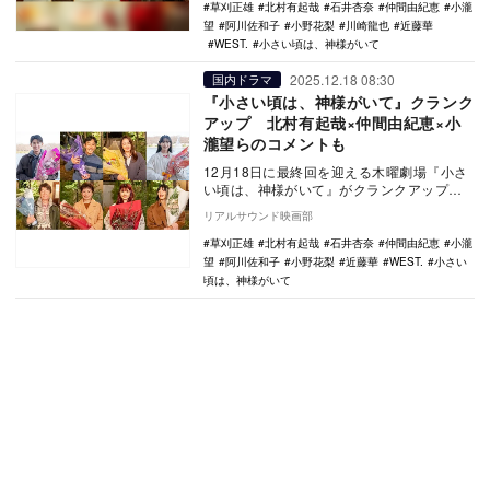
草刈正雄
北村有起哉
石井杏奈
仲間由紀恵
小瀧
望
阿川佐和子
小野花梨
川崎龍也
近藤華
WEST.
小さい頃は、神様がいて
2025.12.18 08:30
国内ドラマ
『小さい頃は、神様がいて』クランク
アップ 北村有起哉×仲間由紀恵×小
瀧望らのコメントも
12月18日に最終回を迎える木曜劇場『小さ
い頃は、神様がいて』がクランクアップを
迎え、主演の北村有起哉、仲間由紀恵をは
リアルサウンド映画部
じめ、小野…
草刈正雄
北村有起哉
石井杏奈
仲間由紀恵
小瀧
望
阿川佐和子
小野花梨
近藤華
WEST.
小さい
頃は、神様がいて