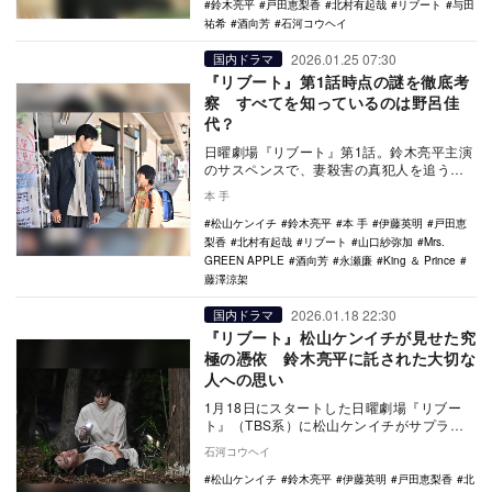
鈴木亮平
戸田恵梨香
北村有起哉
リブート
与田
祐希
酒向芳
石河コウヘイ
2026.01.25 07:30
国内ドラマ
『リブート』第1話時点の謎を徹底考
察 すべてを知っているのは野呂佳
代？
日曜劇場『リブート』第1話。鈴木亮平主演
のサスペンスで、妻殺害の真犯人を追うパ
ティシエ（松山ケンイチ）が悪徳刑事（鈴
本 手
木亮平）に顔…
松山ケンイチ
鈴木亮平
本 手
伊藤英明
戸田恵
梨香
北村有起哉
リブート
山口紗弥加
Mrs.
GREEN APPLE
酒向芳
永瀬廉
King ＆ Prince
藤澤涼架
2026.01.18 22:30
国内ドラマ
『リブート』松山ケンイチが見せた究
極の憑依 鈴木亮平に託された大切な
人への思い
1月18日にスタートした日曜劇場『リブー
ト』（TBS系）に松山ケンイチがサプライ
ズ登場。同一の人格を松山ケンイチと鈴木
石河コウヘイ
亮平が演じ…
松山ケンイチ
鈴木亮平
伊藤英明
戸田恵梨香
北