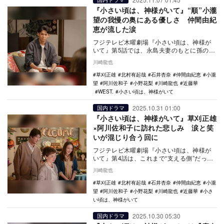
『小さい頃は、神様がいて』“順”小瀧
望の我慢の奥にある優しさ 仲間由紀
恵が流した涙
フジテレビ木曜劇場『小さい頃は、神様が
いて』第5話では、永島夫妻のもとに孫の凛
と真がやってきたことで、「たそがれステ
川崎龍也
イツ」に新た…
草刈正雄
北村有起哉
石井杏奈
仲間由紀恵
小瀧
望
阿川佐和子
小野花梨
川崎龍也
近藤華
WEST.
小さい頃は、神様がいて
2025.10.31 01:00
国内ドラマ
『小さい頃は、神様がいて』草刈正雄
×阿川佐和子に訪れた悲しみ 涙と笑
いが混じり合う回に
フジテレビ木曜劇場『小さい頃は、神様が
いて』第4話は、これまで“支える側”だった
永島夫婦が不在となり、「たそがれステイ
川崎龍也
ツ」に小さ…
草刈正雄
北村有起哉
石井杏奈
仲間由紀恵
小瀧
望
阿川佐和子
小野花梨
川崎龍也
近藤華
小さ
い頃は、神様がいて
2025.10.30 05:30
国内ドラマ