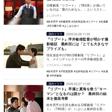
日曜劇場『リブート』（TBS系）が描いて
いるのは「愛のためなら。」というストレ
ートな家族愛。一方、その奔走の裏側で、
よしはらゆう
視聴者の心に…
鈴木亮平
伊藤英明
北村有起哉
リブート
永瀬廉
市川團十郎
よしはらゆう
2026.03.28 11:00
国内ドラマ
『リブート』坪井敏雄監督が明かす撮
影秘話 最終回には「とても大きなサ
プライズも」
現在放送中のTBS日曜劇場『リブート』よ
り、メインディレクターの坪井敏雄監督の
インタビューコメントが公開された。
リアルサウンド映画部
鈴木亮平
戸田恵梨香
北村有起哉
リブート
永瀬
廉
坪井敏雄
2026.03.27 11:30
国内ドラマ
『リブート』早瀬と夏海を救う“キー
マン”となるのは誰か？ 最終回の結
末を徹底考察
鈴木亮平が主演を務める日曜劇場『リブー
ト』（TBS系）が、いよいよ最終回を迎え