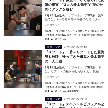
撃の事実 “2人の鈴木亮平”が愛のた
めにタッグを組む
2月22日放送の『リブート』（TBS系）第5
話では、2人の鈴木亮平が愛のためにタッグ
を組んだ。
石河コウヘイ
黒木メイサ
松山ケンイチ
鈴木亮平
伊藤英明
戸
田恵梨香
北村有起哉
リブート
山口紗弥加
与田
祐希
石河コウヘイ
2026.02.15 22:10
国内ドラマ
『リブート』一香＝リブートした夏海
説を検証 帰ってきた儀堂と鈴木亮平
の一人二役
2月15日放送の『リブート』（TBS系）で
は、リブートの種明かしがされた。視聴者
の間でまことしやかにささやかれてきた、
石河コウヘイ
一香はリブ…
黒木メイサ
松山ケンイチ
鈴木亮平
伊藤英明
戸
田恵梨香
北村有起哉
リブート
山口紗弥加
与田
祐希
石河コウヘイ
津田篤宏
2026.02.15 09:00
国内ドラマ
『リブート』スペシャルビジュアル公