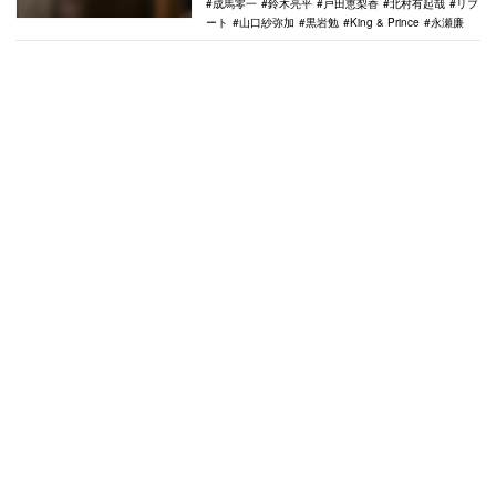
成馬零一
鈴木亮平
戸田恵梨香
北村有起哉
リブ
ート
山口紗弥加
黒岩勉
King & Prince
永瀬廉