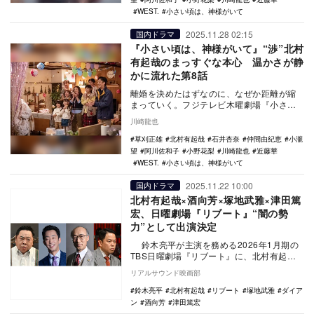
WEST.
小さい頃は、神様がいて
2025.11.28 02:15
国内ドラマ
『小さい頃は、神様がいて』“渉”北村
有起哉のまっすぐな本心 温かさが静
かに流れた第8話
離婚を決めたはずなのに、なぜか距離が縮
まっていく。フジテレビ木曜劇場『小さい
頃は、神様がいて』第8話は、離婚の期限が
川崎龍也
迫る中で、小…
草刈正雄
北村有起哉
石井杏奈
仲間由紀恵
小瀧
望
阿川佐和子
小野花梨
川崎龍也
近藤華
WEST.
小さい頃は、神様がいて
2025.11.22 10:00
国内ドラマ
北村有起哉×酒向芳×塚地武雅×津田篤
宏、日曜劇場『リブート』“闇の勢
力”として出演決定
鈴木亮平が主演を務める2026年1月期の
TBS日曜劇場『リブート』に、北村有起
哉、酒向芳、塚地武雅、津田篤宏（ダイア
リアルサウンド映画部
ン）が出…
鈴木亮平
北村有起哉
リブート
塚地武雅
ダイア
ン
酒向芳
津田篤宏