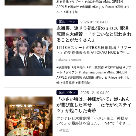
村有起哉
リブート
山口紗弥加
Mrs. GREEN
APPLE
酒向芳
永瀬廉
King ＆ Prince
石河コウ
ヘイ
藤澤涼架
2026.01.16 04:00
国内ドラマ
永瀬廉、連ドラ初出演のミセス 藤澤
涼架を大絶賛 「すごいなと思わされ
ることがたくさん」
1月18日スタートのTBS系日曜劇場『リブー
ト』の制作発表会見がTOKYO NODEで行わ
れ、主演の鈴木亮平をはじめ、戸田恵梨
nakamura omame
香…
伊藤英明
鈴木亮平
戸田恵梨香
北村有起哉
リブ
ート
ダイアン
nakamura omame
Mrs. GREEN
APPLE
蒔田彩珠
永瀬廉
King ＆ Prince
中川大
輔
津田篤宏
藤澤涼架
2025.12.19 04:20
国内ドラマ
『小さい頃は、神様がいて』渉×あん
が選び直した幸せ 「たそがれステイ
ツ」が起こした奇跡
フジテレビ木曜劇場『小さい頃は、神様が
いて』が最終話を迎えた。 TVerで『小さい
頃は、神様がいて』をみる 「たそがれス
川崎龍也
テ…