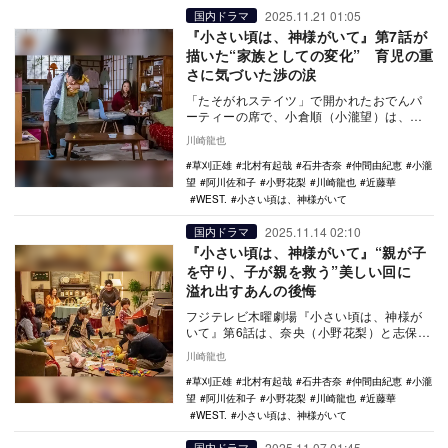
2025.11.21 01:05
国内ドラマ
『小さい頃は、神様がいて』第7話が
描いた“家族としての変化” 育児の重
さに気づいた渉の涙
「たそがれステイツ」で開かれたおでんパ
ーティーの席で、小倉順（小瀧望）は、小
さい頃から両親がゆず（近藤華）が二十歳
川崎龍也
になったら離婚…
草刈正雄
北村有起哉
石井杏奈
仲間由紀恵
小瀧
望
阿川佐和子
小野花梨
川崎龍也
近藤華
WEST.
小さい頃は、神様がいて
2025.11.14 02:10
国内ドラマ
『小さい頃は、神様がいて』“親が子
を守り、子が親を救う”美しい回に
溢れ出すあんの後悔
フジテレビ木曜劇場『小さい頃は、神様が
いて』第6話は、奈央（小野花梨）と志保
（石井杏奈）、2人の出会いの記憶から幕を
川崎龍也
開ける。 …
草刈正雄
北村有起哉
石井杏奈
仲間由紀恵
小瀧
望
阿川佐和子
小野花梨
川崎龍也
近藤華
WEST.
小さい頃は、神様がいて
2025.11.07 01:45
国内ドラマ