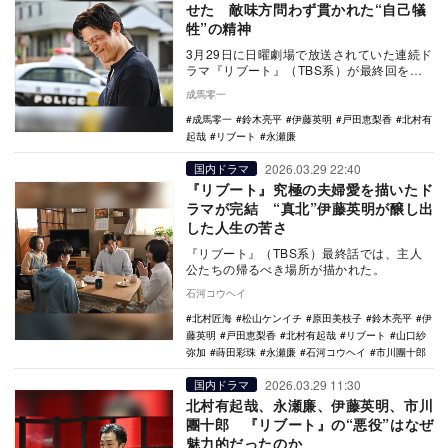
せた 敵味方問わず貫かれた“自己犠
牲”の精神
3月29日に日曜劇場で放送されていた連続ド
ラマ『リブート』（TBS系）が最終回を迎
えた。裏社会の内幕を描いていた本作は、
成馬零一
これまで…
成馬零一
鈴木亮平
伊藤英明
戸田恵梨香
北村有
起哉
リブート
永瀬廉
2026.03.29 22:40
国内ドラマ
『リブート』究極の夫婦愛を描いたド
ラマが完結 “真北”伊藤英明が醸し出
した人生の苦さ
『リブート』（TBS系）最終話では、主人
公たちの帰るべき場所が描かれた。
石河コウヘイ
北村匠海
松山ケンイチ
原田美枝子
鈴木亮平
伊
藤英明
戸田恵梨香
北村有起哉
リブート
山口紗
弥加
蒔田彩珠
永瀬廉
石河コウヘイ
市川團十郎
2026.03.29 11:30
国内ドラマ
北村有起哉、永瀬廉、伊藤英明、市川
團十郎 『リブート』の“悪役”はなぜ
魅力的だったのか