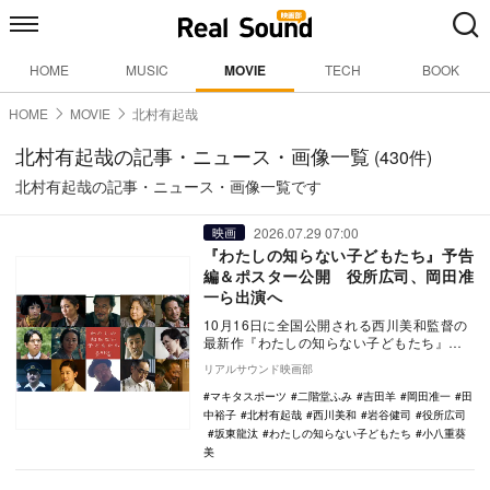
HOME
MUSIC
MOVIE
TECH
BOOK
HOME
MOVIE
北村有起哉
北村有起哉の記事・ニュース・画像一覧
(430件)
北村有起哉の記事・ニュース・画像一覧です
2026.07.29 07:00
映画
『わたしの知らない子どもたち』予告
編＆ポスター公開 役所広司、岡田准
一ら出演へ
10月16日に全国公開される西川美和監督の
最新作『わたしの知らない子どもたち』の
予告編とポスタービジュアルが公開。また
リアルサウンド映画部
新キャスト…
マキタスポーツ
二階堂ふみ
吉田羊
岡田准一
田
中裕子
北村有起哉
西川美和
岩谷健司
役所広司
坂東龍汰
わたしの知らない子どもたち
小八重葵
美