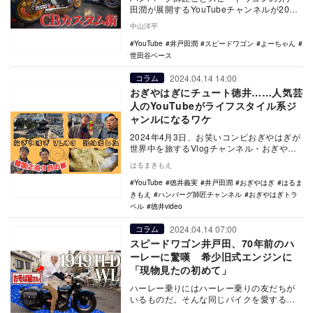
田潤が展開するYouTubeチャンネルが2024
年4月19日に更新され、この動画の中で、
中山洋平
所…
YouTube
井戸田潤
スピードワゴン
よーちゃん
世田谷ベース
2024.04.14 14:00
コラム
おぎやはぎにチュート徳井……人気芸
人のYouTubeがライフスタイル系ジ
ャンルになるワケ
2024年4月3日、お笑いコンビおぎやはぎが
世界中を旅するVlogチャンネル・おぎやは
ぎトラベルが開設された。今回始動したの
はるまきもえ
は“…
YouTube
徳井義実
井戸田潤
おぎやはぎ
はるま
きもえ
ハンバーグ師匠チャンネル
おぎやはぎトラ
ベル
徳井video
2024.04.14 07:00
コラム
スピードワゴン井戸田、70年前のハ
ーレーに驚嘆 希少旧式エンジンに
「現物見たの初めて」
ハーレー乗りにはハーレー乗りの友だちが
いるものだ。そんな同じバイクを愛する者
同士のご縁がきっかけとなり、 “ハンバーグ