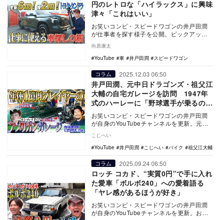
円のレトロな「ハイラックス」に興味
津々「これはいい」
お笑いコンビ・スピードワゴンの井戸田潤
が仕事者を探す様子を公開。ピックアップ
トラックの数々に視聴者から反響が集まっ
向原康太
た。
YouTube
車
井戸田潤
スピードワゴン
2025.12.03 06:50
コラム
井戸田潤、元中日ドラゴンズ・祖父江
大輔の自宅ガレージを訪問 1947年
式のハーレーに「野球選手が乗るのす
ごい」
お笑いコンビ・スピードワゴンの井戸田潤
が自身のYouTubeチャンネルを更新。元プ
ロ野球選手の祖父江大輔の愛車を紹介し
こじへい
た。
YouTube
井戸田潤
こじへい
バイク
祖父江大輔
2025.09.24 06:50
コラム
ロッチ コカド、“実質0円”で手に入れ
た愛車「ボルボ240」への愛着語る
「ヤレ感があるほうが好き」
お笑いコンビ・スピードワゴンの井戸田潤
が自身のYouTubeチャンネルを更新。お笑