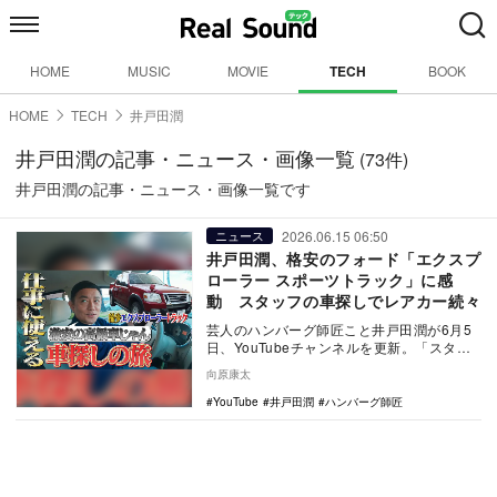
HOME
MUSIC
MOVIE
TECH
BOOK
HOME
TECH
井戸田潤
井戸田潤の記事・ニュース・画像一覧
(73件)
井戸田潤の記事・ニュース・画像一覧です
2026.06.15 06:50
ニュース
井戸田潤、格安のフォード「エクスプ
ローラー スポーツトラック」に感
動 スタッフの車探しでレアカー続々
芸人のハンバーグ師匠こと井戸田潤が6月5
日、YouTubeチャンネルを更新。「スタッ
フ車を買う〜庶民が買える現実ライン〜」
向原康太
という…
YouTube
井戸田潤
ハンバーグ師匠