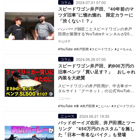
2024.07.01 07:00
コラム
スピードワゴン井戸田、“40年前のマ
ツダ旧車”に惚れ惚れ 限定カラーに
「渋くない！？」
ハンバーグ師匠ことスピードワゴンの井戸
田潤が展開するYouTubeチャンネルが2024
年6月25日に更新。日本のファッション業
中山洋平
界…
YouTube
井戸田潤
スピードワゴン
よーちゃん
2024.06.26 07:00
コラム
スピードワゴン井戸田、約900万円の
旧車ベンツ「買い足す？」 おしゃれ
内装を大絶賛
スピードワゴンの井戸田潤が、中古車ポー
タルサイト「グーネット」の公式YouTube
チャンネルにて展開されているシリーズ企
こじへい
画「ファ…
YouTube
車
井戸田潤
こじへい
スピードワゴン
2024.06.21 19:35
ニュース
バッドボーイズ佐田、井戸田潤とツー
リング “450万円のカスタム”を施し
た「日本一有名なバイク」も登場