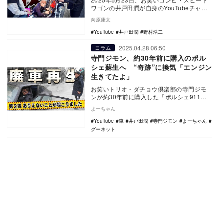
ワゴンの井戸田潤が自身のYouTubeチャン
ネルを更新。愛車が故障してしまったこと
向原康太
を…
YouTube
井戸田潤
野村浩二
2025.04.28 06:50
コラム
寺門ジモン、約30年前に購入のポル
シェ蘇生へ “奇跡”に換気「エンジン
生きてたよ」
お笑いトリオ・ダチョウ倶楽部の寺門ジモ
ンが約30年前に購入した「ポルシェ911
Type993」。これを再生させる動画が
よーちゃん
YouT…
YouTube
車
井戸田潤
寺門ジモン
よーちゃん
グーネット