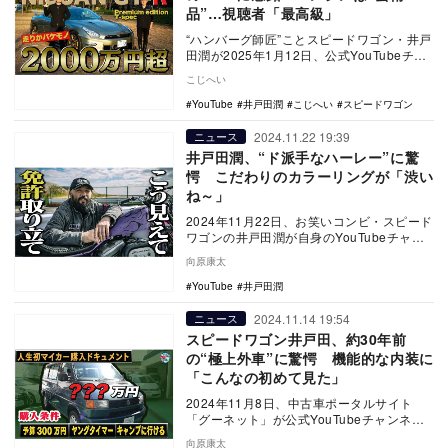
品”…視聴者「最高級」
“ハンバーグ師匠”ことスピードワゴン・井戸
田潤が2025年1月12日、公式YouTubeチャ
ンネルに公開した動画で2000万円超…
こじへい
YouTube
井戸田潤
こじへい
スピードワゴン
2024.11.22 19:39
ニュース
井戸田潤、“ド派手なハーレー”に驚
愕 こだわりのカラーリングが「渋い
ね～」
2024年11月22日、お笑いコンビ・スピード
ワゴンの井戸田潤が自身のYouTubeチャン
ネルを更新。今回バイクを紹介したのは、
向原康太
…
YouTube
井戸田潤
2024.11.14 19:54
ニュース
スピードワゴン井戸田、約30年前
の“極上外車”に驚愕 機能的な内装に
「こんなの初めて見た」
2024年11月8日、中古車ポータルサイト
「グーネット」が公式YouTubeチャンネル
を更新。お笑いコンビ・スピードワゴン、
向原康太