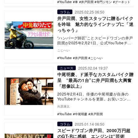
YouTube
車
井戸田潤
寺門ジモン
グーネット
2025.02.25 06:50
コラム
井戸田潤、女性スタッフに贈るバイク
を吟味 魅力的なラインナップに「迷
っちゃう」
“ハンバーグ師匠”ことスピードワゴンの井戸
田潤が2025年2月21日、公式YouTubeチャ
ンネルに公開した動画で、YouTub…
こじへい
YouTube
井戸田潤
こじへい
2025.02.04 19:37
ニュース
中尾明慶、ド派手なカスタムバイク贈
呈 “最高の1台”に井戸田潤も大興奮
「想像以上」
2025年2月4日、俳優の中尾明慶が自身の
YouTubeチャンネルを更新。お笑いコン
ビ・スピードワゴンの井戸田潤にバイクを
向原康太
プレゼ…
YouTube
中尾明慶
井戸田潤
2025.01.14 06:50
コラム
スピードワゴン井戸田、2000万円超
のGT-Rに感銘 エンジンは“芸術