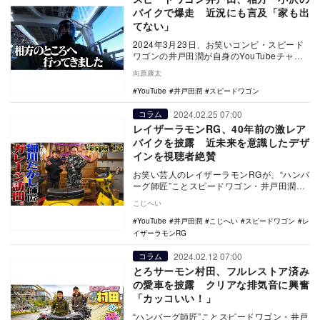
バイクで爆走 近況にも言及「家も出
てない」
2024年3月23日、お笑いコンビ・スピード
ワゴンの井戸田潤が自身のYouTubeチャン
ネルを更新。
向原康太
YouTube
井戸田潤
スピードワゴン
2024.02.25 07:00
コラム
レイザーラモンRG、40年前の激レア
バイクを披露 近未来を意識したデザ
インを視聴者絶賛
お笑い芸人のレイザーラモンRGが、“ハンバ
ーグ師匠”ことスピードワゴン・井戸田潤の
YouTubeチャンネルに公開された動画に出
こじへい
演…
YouTube
井戸田潤
こじへい
スピードワゴン
レ
イザーラモンRG
2024.02.12 07:00
コラム
とろサーモン村田、フルレストア済み
の愛車を披露 クリアな排気音に興奮
「カッコいい！」
“ハンバーグ師匠”ことスピードワゴン・井戸