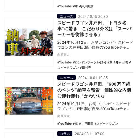
井戸…
YouTube
車
井戸田潤
2024.10.15 20:30
ニュース
スピードワゴン井戸田、“トヨタ名
車”に驚き こだわり外装は「スーパ
ーカーを彷彿させる」
2024年10月12日、お笑いコンビ・スピード
ワゴンの井戸田潤が自身のYouTubeチャン
ネルを更新。同じく芸人のロンドンブー
向原康太
ツ…
YouTube
ロンドンブーツ1号2号
車
井戸田潤
スピードワゴン
田村亮
2024.10.01 19:35
ニュース
スピードワゴン井戸田、“600万円超
のベンツ”納車を報告 個性的な内装
に惚れ惚れ「かわいい」
2024年10月1日、お笑いコンビ・スピード
ワゴンの井戸田潤が自身のYouTubeチャン
ネルを更新。ベンツを購入したことを報告
向原康太
し…
YouTube
車
井戸田潤
スピードワゴン
2024.08.11 07:00
コラム