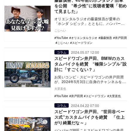
藤森慎吾、40年前のホンダレア旧車
を公開 “希少性”に視聴者驚嘆「初め
て見ました」
オリエンタルラジオの藤森慎吾が愛車の
「ホンダ シビック」とともに、ハンバーグ
師匠ことスピードワゴン・井戸田潤の
こじへい
YouTube動画…
YouTube
オリエンタルラジオ
藤森慎吾
井戸田潤
こじへい
スピードワゴン
2024.05.07 12:00
コラム
スピードワゴン井戸田、BMWのカス
タムバイクを絶賛 “極限シンプル”設
計に「すごくない？」
お笑いコンビ・スピードワゴンの井戸田潤
が、2024年5月3日に自身のチャンネルを更
新。カスタムされた『BMW R100RS』の
大里直也
紹…
YouTube
井戸田潤
スピードワゴン
大里直也
2024.04.22 07:00
コラム
スピードワゴン井戸田、“世田谷ベー
ス式”カスタムバイクを絶賛 「仕上
がり綺麗だな～」
ハンバーグ師匠ことスピードワゴンの井戸