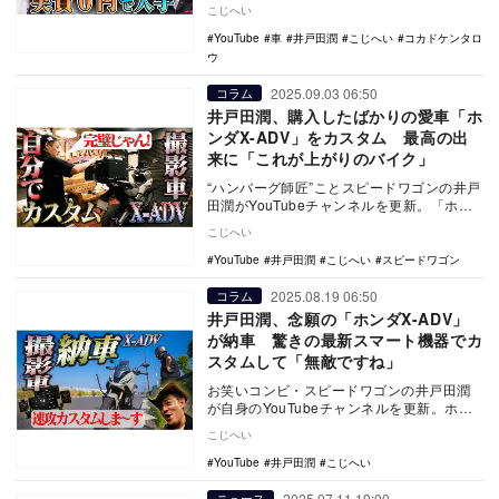
いコンビのロッチ・コカドの愛車を紹介し
こじへい
た。
YouTube
車
井戸田潤
こじへい
コカドケンタロ
ウ
2025.09.03 06:50
コラム
井戸田潤、購入したばかりの愛車「ホ
ンダX-ADV」をカスタム 最高の出
来に「これが上がりのバイク」
“ハンバーグ師匠”ことスピードワゴンの井戸
田潤がYouTubeチャンネルを更新。「ホン
ダX-ADV」のカスタムの様子を公開した。
こじへい
YouTube
井戸田潤
こじへい
スピードワゴン
2025.08.19 06:50
コラム
井戸田潤、念願の「ホンダX-ADV」
が納車 驚きの最新スマート機器でカ
スタムして「無敵ですね」
お笑いコンビ・スピードワゴンの井戸田潤
が自身のYouTubeチャンネルを更新。ホン
ダの『X-ADV』をカスタムする様子を公開
こじへい
した…
YouTube
井戸田潤
こじへい
2025.07.11 19:00
ニュース