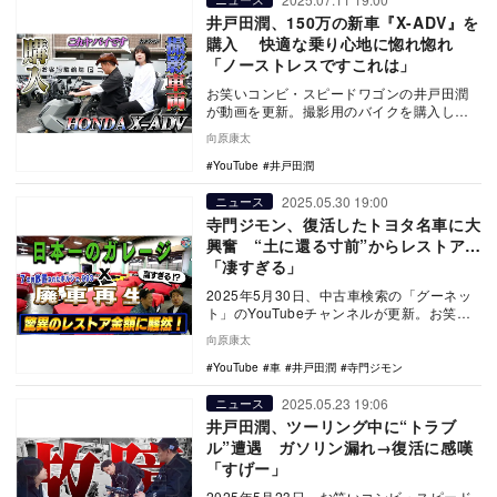
井戸田潤、150万の新車『X-ADV』を
購入 快適な乗り心地に惚れ惚れ
「ノーストレスですこれは」
お笑いコンビ・スピードワゴンの井戸田潤
が動画を更新。撮影用のバイクを購入した
ことを報告した。
向原康太
YouTube
井戸田潤
2025.05.30 19:00
ニュース
寺門ジモン、復活したトヨタ名車に大
興奮 “土に還る寸前”からレストア…
「凄すぎる」
2025年5月30日、中古車検索の「グーネッ
ト」のYouTubeチャンネルが更新。お笑い
トリオ・ダチョウ倶楽部の寺門ジモンが約
向原康太
3…
YouTube
車
井戸田潤
寺門ジモン
2025.05.23 19:06
ニュース
井戸田潤、ツーリング中に“トラブ
ル”遭遇 ガソリン漏れ→復活に感嘆
「すげー」
2025年5月23日、お笑いコンビ・スピード