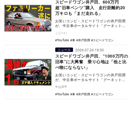
スピードワゴン井戸田、600万円
超“旧車ベンツ”購入 走行距離約20
万キロも「まだ走れる」
お笑いコンビ・スピードワゴンの井戸田潤
が、中古車ポータルサイト「グーネット」
の公式YouTubeチャンネルで展開するシリ
こじへい
ーズ企画…
YouTube
車
井戸田潤
スピードワゴン
2024.07.24 19:30
ニュース
スピードワゴン井戸田、“1000万円の
旧車”に大興奮 乗り心地は「他と比
べ物にならない」
お笑いコンビ・スピードワゴンの井戸田潤
が、中古車ポータルサイト「グーネット」
の公式YouTubeチャンネルにて展開されて
中山洋平
いるシリ…
YouTube
車
井戸田潤
スピードワゴン