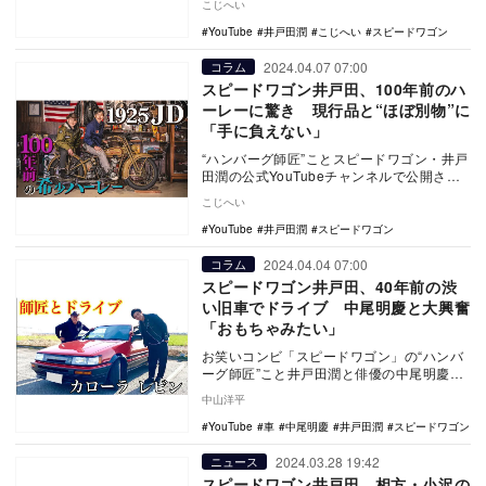
こじへい
師匠”こと…
YouTube
井戸田潤
こじへい
スピードワゴン
2024.04.07 07:00
コラム
スピードワゴン井戸田、100年前のハ
ーレーに驚き 現行品と“ほぼ別物”に
「手に負えない」
“ハンバーグ師匠”ことスピードワゴン・井戸
田潤の公式YouTubeチャンネルで公開され
た動画に、約100年前に製造されたハーレ
こじへい
ー…
YouTube
井戸田潤
スピードワゴン
2024.04.04 07:00
コラム
スピードワゴン井戸田、40年前の渋
い旧車でドライブ 中尾明慶と大興奮
「おもちゃみたい」
お笑いコンビ「スピードワゴン」の“ハンバ
ーグ師匠”こと井戸田潤と俳優の中尾明慶が
2024年4月20日、それぞれYouTubeチャ…
中山洋平
YouTube
車
中尾明慶
井戸田潤
スピードワゴン
2024.03.28 19:42
ニュース
スピードワゴン井戸田、相方・小沢の