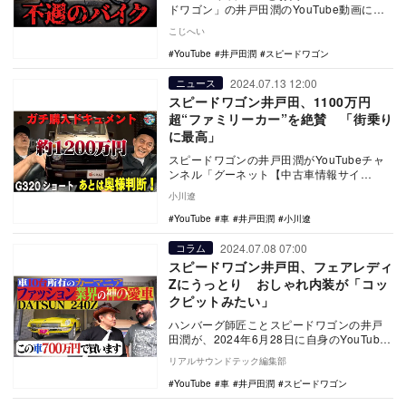
ドワゴン」の井戸田潤のYouTube動画に、
珍し過ぎるあまり50社に整備を断られた不
こじへい
遇…
YouTube
井戸田潤
スピードワゴン
2024.07.13 12:00
ニュース
スピードワゴン井戸田、1100万円
超“ファミリーカー”を絶賛 「街乗り
に最高」
スピードワゴンの井戸田潤がYouTubeチャ
ンネル「グーネット【中古車情報サイ
ト】」に出演し、メルセデスベンツ「Gクラ
小川遼
ス G32…
YouTube
車
井戸田潤
小川遼
2024.07.08 07:00
コラム
スピードワゴン井戸田、フェアレディ
Zにうっとり おしゃれ内装が「コッ
クピットみたい」
ハンバーグ師匠ことスピードワゴンの井戸
田潤が、2024年6月28日に自身のYouTube
チャンネルが更新。「日産 DATSUN（…
リアルサウンドテック編集部
YouTube
車
井戸田潤
スピードワゴン