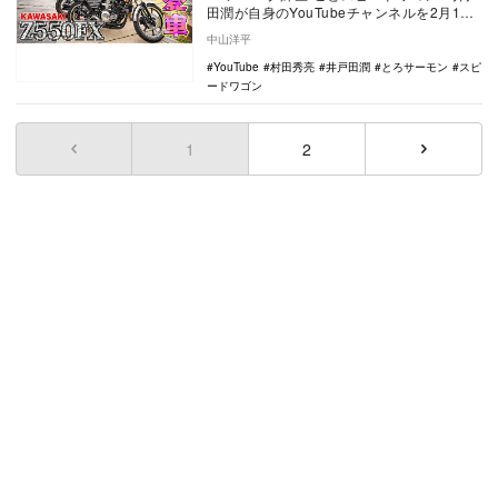
田潤が自身のYouTubeチャンネルを2月10
日に更新。そのなかで、とろサーモン・村
中山洋平
田…
YouTube
村田秀亮
井戸田潤
とろサーモン
スピ
ードワゴン
1
(current)
2