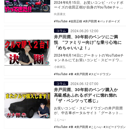
2024年6月15日、お笑いコンビ・バッドボ
ーイズの佐田正樹が自身のYouTubeチャン
ネルを更新。お笑いコンビ・スピードワゴ
向原康太
ン…
YouTube
佐田正樹
井戸田潤
バッドボーイズ
2024.06.20 12:00
コラム
井戸田潤、30年前のベンツにご満
悦 “ファミリー向け”な乗り心地に
「めちゃいいよ！」
2024年6月14日にグーネットのYouTubeチ
ャンネルにてお笑いコンビ・スピードワゴ
ンの井戸田潤が登場。「メルセデス・ベン
小林嵩弘
ツ…
YouTube
車
井戸田潤
スピードワゴン
2024.06.12 07:00
コラム
井戸田潤、30年前のベンツ購入か
高級感あふれるボディに惚れ惚れ
「ザ・ベンツって感じ」
お笑いコンビ・スピードワゴンの井戸田潤
が、中古車ポータルサイト「グーネット」
の公式YouTubeチャンネルにて展開するシ
こじへい
リーズ企…
YouTube
車
井戸田潤
こじへい
スピードワゴン