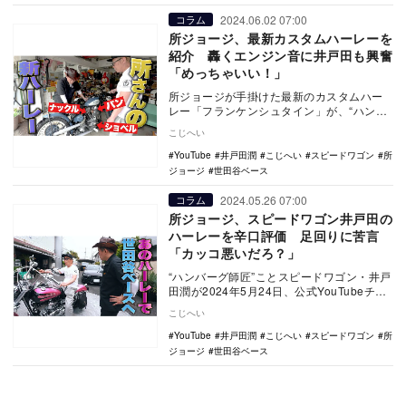
2024.06.02 07:00
コラム
所ジョージ、最新カスタムハーレーを
紹介 轟くエンジン音に井戸田も興奮
「めっちゃいい！」
所ジョージが手掛けた最新のカスタムハー
レー「フランケンシュタイン」が、“ハンバ
ーグ師匠”ことスピードワゴン・井戸田潤の
こじへい
公式You…
YouTube
井戸田潤
こじへい
スピードワゴン
所
ジョージ
世田谷ベース
2024.05.26 07:00
コラム
所ジョージ、スピードワゴン井戸田の
ハーレーを辛口評価 足回りに苦言
「カッコ悪いだろ？」
“ハンバーグ師匠”ことスピードワゴン・井戸
田潤が2024年5月24日、公式YouTubeチャ
ンネルに公開した動画で、所ジョージの…
こじへい
YouTube
井戸田潤
こじへい
スピードワゴン
所
ジョージ
世田谷ベース