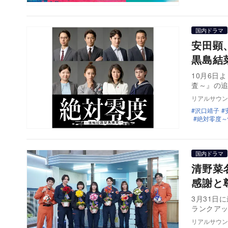
国内ドラマ
安田顕
黒島結
10月6日
査～』の
リアルサウン
沢口靖子
絶対零度～
国内ドラマ
清野菜
感謝と
3月31日
ランクア
リアルサウン