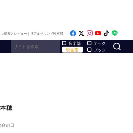
Like on Facebook
Follow on x
Follow on Inst
Follow on Y
Follow on
Follo
ラマ情報とレビュー｜リアルサウンド映画部
サ
音楽部
テック
映画部
ブック
本穂
の命の日