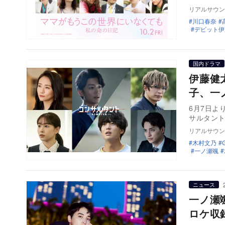
リアルサウン
川口春奈
デビット伊
国内ドラマ
伊藤健
子、一
6月7日よ
サルタント
リアルサウン
木村文乃
一ノ瀬颯
ニュース
一ノ瀬
ロケ収