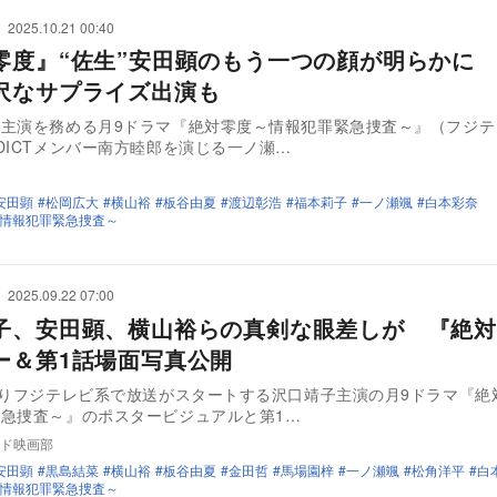
2025.10.21 00:40
零度』“佐生”安田顕のもう一つの顔が明らかに
沢なサプライズ出演も
が主演を務める月9ドラマ『絶対零度～情報犯罪緊急捜査～』（フジテ
DICTメンバー南方睦郎を演じる一ノ瀬…
安田顕
松岡広大
横山裕
板谷由夏
渡辺彰浩
福本莉子
一ノ瀬颯
白本彩奈
情報犯罪緊急捜査～
2025.09.22 07:00
子、安田顕、横山裕らの真剣な眼差しが 『絶対
ー＆第1話場面写真公開
よりフジテレビ系で放送がスタートする沢口靖子主演の月9ドラマ『絶
急捜査～』のポスタービジュアルと第1…
ド映画部
安田顕
黒島結菜
横山裕
板谷由夏
金田哲
馬場園梓
一ノ瀬颯
松角洋平
白
情報犯罪緊急捜査～