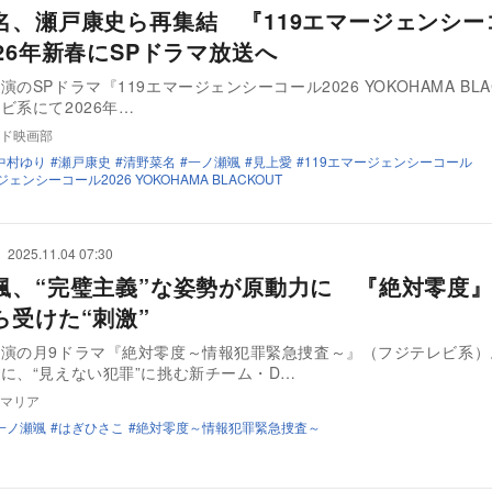
名、瀬戸康史ら再集結 『119エマージェンシー
026年新春にSPドラマ放送へ
のSPドラマ『119エマージェンシーコール2026 YOKOHAMA BLA
ビ系にて2026年…
ド映画部
中村ゆり
瀬戸康史
清野菜名
一ノ瀬颯
見上愛
119エマージェンシーコール
ジェンシーコール2026 YOKOHAMA BLACKOUT
2025.11.04 07:30
颯、“完璧主義”な姿勢が原動力に 『絶対零度
ら受けた“刺激”
主演の月9ドラマ『絶対零度～情報犯罪緊急捜査～』（フジテレビ系）
に、“見えない犯罪”に挑む新チーム・D…
マリア
一ノ瀬颯
はぎひさこ
絶対零度～情報犯罪緊急捜査～