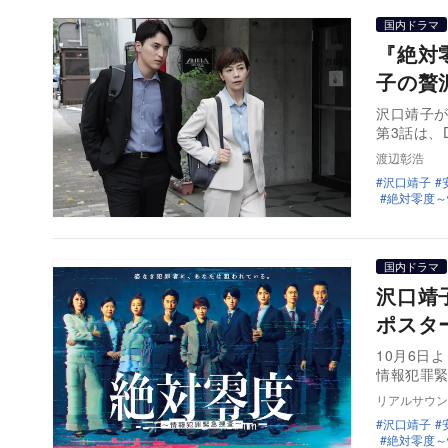
国内ドラマ
『絶対
子の贅
沢口靖子
第3話は、
渡辺彰浩
沢口靖子
絶対零度～
国内ドラマ
沢口靖
ポスタ
10月6日
情報犯罪緊
リアルサウン
沢口靖子
絶対零度～