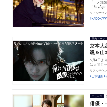
『一ノ瀬
「BoyA
リアルサウン
KADOKAW
国内ドラマ
京本大
颯＆山
5月4日より
は人間じ
リアルサウン
山本耕史
ニュース
俳優・