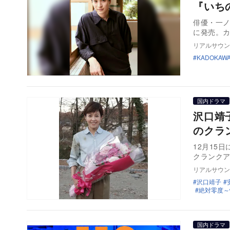
『いち
俳優・一ノ
に発売。
リアルサウン
KADOKAW
国内ドラマ
沢口靖
のクラ
12月15
クランク
リアルサウン
沢口靖子
絶対零度～
国内ドラマ