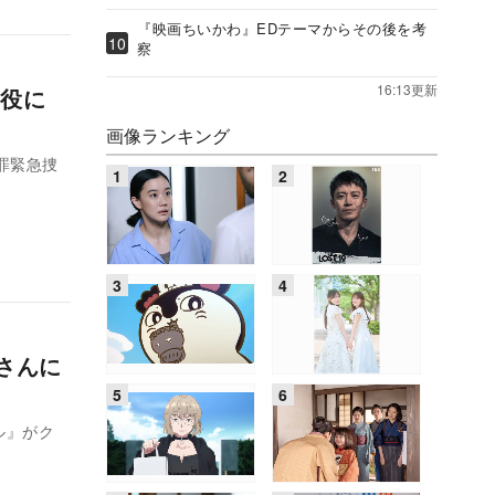
『映画ちいかわ』EDテーマからその後を考
察
16:13更新
僚役に
画像ランキング
罪緊急捜
さんに
ル』がク