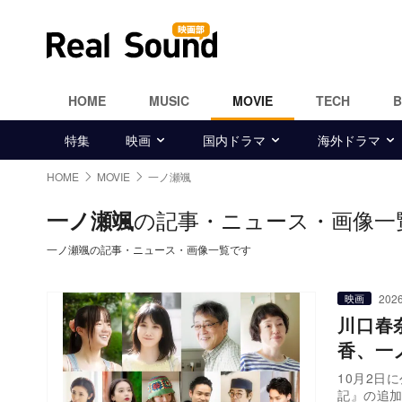
HOME
MUSIC
MOVIE
TECH
特集
映画
国内ドラマ
海外ドラマ
HOME
MOVIE
一ノ瀬颯
の記事・ニュース・画像一
一ノ瀬颯
一ノ瀬颯の記事・ニュース・画像一覧です
2026
映画
川口春
香、一
10月2日
記』の追