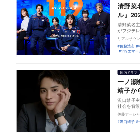
清野菜
ル』2
清野菜名主演
がフジテレ
リアルサウン
佐藤浩市
119エマー
国内ドラマ
一ノ瀬
靖子か
沢口靖子
社会を背景
佐藤アーシャ
沢口靖子