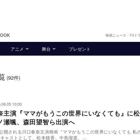
BOOK
映画ニュース・TVド
アニメ
舞台
プレゼント
覧
(92件)
.06.05 10:00
奈主演『ママがもうこの世界にいなくても』に松
ノ瀬颯、森田望智ら出演へ
に公開される川口春奈主演映画『ママがもうこの世界にいなくても 私
加キャストとして、松本穂香、中島瑠菜、…