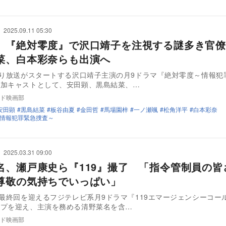
2025.09.11 05:30
、『絶対零度』で沢口靖子を注視する謎多き官
菜、白本彩奈らも出演へ
より放送がスタートする沢口靖子主演の月9ドラマ『絶対零度～情報犯
追加キャストとして、安田顕、黒島結菜、…
ド映画部
安田顕
黒島結菜
板谷由夏
金田哲
馬場園梓
一ノ瀬颯
松角洋平
白本彩奈
情報犯罪緊急捜査～
2025.03.31 09:00
名、瀬戸康史ら『119』撮了 「指令管制員の皆
尊敬の気持ちでいっぱい」
に最終回を迎えるフジテレビ系月9ドラマ『119エマージェンシーコー
ップを迎え、主演を務める清野菜名を含…
ド映画部