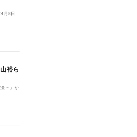
4月8日
横山裕ら
捜査～』が