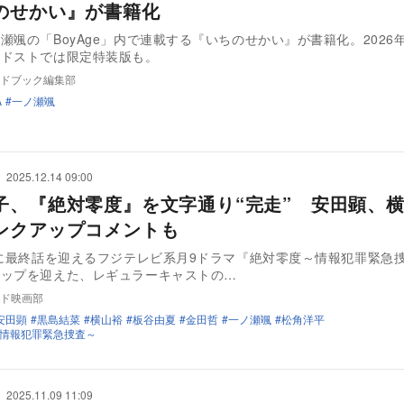
のせかい』が書籍化
瀬颯の「BoyAge」内で連載する『いちのせかい』が書籍化。2026年
カドストでは限定特装版も。
ドブック編集部
A
一ノ瀬颯
2025.12.14 09:00
子、『絶対零度』を文字通り“完走” 安田顕、
ンクアップコメントも
日に最終話を迎えるフジテレビ系月9ドラマ『絶対零度～情報犯罪緊急
アップを迎えた、レギュラーキャストの…
ド映画部
安田顕
黒島結菜
横山裕
板谷由夏
金田哲
一ノ瀬颯
松角洋平
情報犯罪緊急捜査～
2025.11.09 11:09