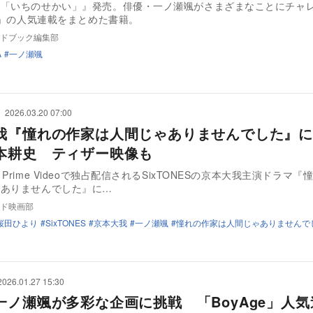
颯「いちのせかい」』発売。俳優・一ノ瀬颯がさまざまなことにチャ
ge」の人気連載をまとめた書籍。
ドブック編集部
A
一ノ瀬颯
2026.03.20 07:00
我『憧れの作家は人間じゃありませんでした』に
本耕史 ティザー映像も
Prime Videoで独占配信されるSixTONESの京本大我主演ドラマ『
ゃありませんでした』に…
ド映画部
桜田ひより
SixTONES
京本大我
一ノ瀬颯
憧れの作家は人間じゃありませんで
2026.01.27 15:30
一ノ瀬颯が多彩な企画に挑戦 「BoyAge」人気