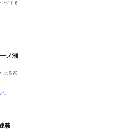
レンジする
一ノ瀬
憧れの作家
した
連載