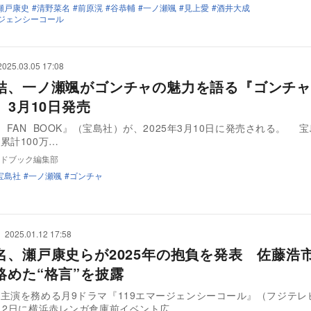
瀬戸康史
清野菜名
前原滉
谷恭輔
一ノ瀬颯
見上愛
酒井大成
ージェンシーコール
2025.03.05 17:08
結、一ノ瀬颯がゴンチャの魅力を語る『ゴンチャ 
』3月10日発売
FAN BOOK』（宝島社）が、2025年3月10日に発売される。 宝島社から
累計100万…
ドブック編集部
宝島社
一ノ瀬颯
ゴンチャ
2025.01.12 17:58
名、瀬戸康史らが2025年の抱負を発表 佐藤浩
絡めた“格言”を披露
主演を務める月9ドラマ『119エマージェンシーコール』（フジテレ
12日に横浜赤レンガ倉庫前イベント広…