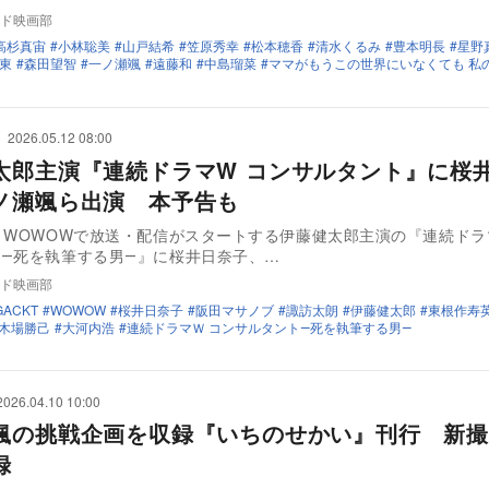
ド映画部
高杉真宙
小林聡美
山戸結希
笠原秀幸
松本穂香
清水くるみ
豊本明長
星野
東
森田望智
一ノ瀬颯
遠藤和
中島瑠菜
ママがもうこの世界にいなくても 私
2026.05.12 08:00
太郎主演『連続ドラマW コンサルタント』に桜
ノ瀬颯ら出演 本予告も
りWOWOWで放送・配信がスタートする伊藤健太郎主演の『連続ドラ
―死を執筆する男―』に桜井日奈子、…
ド映画部
GACKT
WOWOW
桜井日奈子
阪田マサノブ
諏訪太朗
伊藤健太郎
東根作寿
木場勝己
大河内浩
連続ドラマＷ コンサルタント―死を執筆する男―
2026.04.10 10:00
颯の挑戦企画を収録『いちのせかい』刊行 新撮
録