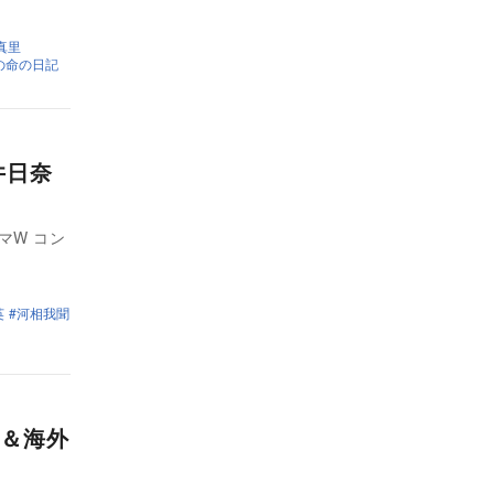
真里
の命の日記
井日奈
マW コン
英
河相我聞
＆海外