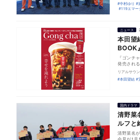
中村ゆり
119エマ
ニュース
本田望
BOOK
『ゴンチャ 
発売される
リアルサウン
本田望結
国内ドラマ
清野菜
ルフと
清野菜名が
会見が1月