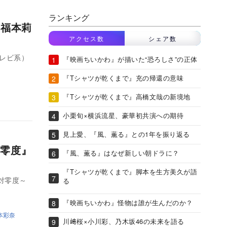
ランキング
 福本莉
アクセス数
シェア数
レビ系）
『映画ちいかわ』が描いた“恐ろしさ”の正体
『Tシャツが乾くまで』充の帰還の意味
『Tシャツが乾くまで』高橋文哉の新境地
小栗旬×横浜流星、豪華初共演への期待
見上愛、『風、薫る』との1年を振り返る
零度』
『風、薫る』はなぜ新しい朝ドラに？
『Tシャツが乾くまで』脚本を生方美久が語
対零度～
る
『映画ちいかわ』怪物は誰が生んだのか？
本彩奈
川﨑桜×小川彩、乃木坂46の未来を語る