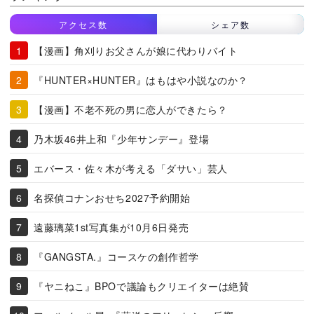
アクセス数
シェア数
【漫画】角刈りお父さんが娘に代わりバイト
『HUNTER×HUNTER』はもはや小説なのか？
【漫画】不老不死の男に恋人ができたら？
乃木坂46井上和『少年サンデー』登場
エバース・佐々木が考える「ダサい」芸人
名探偵コナンおせち2027予約開始
遠藤璃菜1st写真集が10月6日発売
『GANGSTA.』コースケの創作哲学
『ヤニねこ』BPOで議論もクリエイターは絶賛