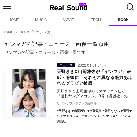
HOME
MUSIC
MOVIE
TECH
BOOK
HOME
BOOK
ヤンマガ
ヤンマガの記事・ニュース・画像一覧
(3件)
ヤンマガの記事・ニュース・画像一覧です
2022.01.31 01:44
ニュース
天野きき&山岡雅弥が『ヤンマガ』表
紙・巻頭に それぞれ異なる魅力あふ
れるグラビア披露
天野ききと山岡雅弥のミスマガコンビが
『週刊ヤングマガジン』9号（講談社）の表
紙&巻頭グラビアに登場。それぞれ異なる魅
リアルサウンドブック編集部
力の…
天野きき
山岡雅弥
伊藤愛真
朝日ななみ
週刊ヤ
ングマガジン
ミスマガジン
ヤンマガ
グラビア
講談社