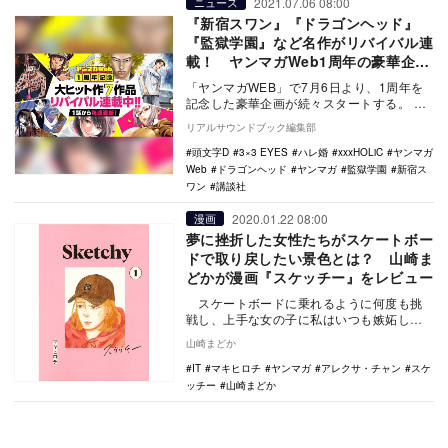
2021.07.06 08:00
ニュース
『新宿スワン』『ドラゴンヘッド』
『監獄学園』など名作がリバイバル連
載！ ヤンマガWeb1周年の豪華企画
がスタート
「ヤンマガWEB」で7月6日より、1周年を
記念した豪華企画が続々スタートする。
「ヤングマガジン」の名作7作品を毎週無
リアルサウンドブック編集部
料…
頭文字D
3×3 EYES
ハレ婚
xxxHOLiC
ヤンマガ
Web
ドラゴンヘッド
ヤンマガ
監獄学園
新宿ス
ワン
講談社
2020.01.22 08:00
漫画
夢に挫折した女性たちがスケートボー
ドで取り戻したい景色とは？ 山崎ま
どかが漫画『スケッチー』をレビュー
スケートボードに乗れるように何度も挑
戦し、上手な女の子に私はいつも嫉妬して
いたの。なにも恐れない精神とバランス感
山崎まどか
覚、そして…
IT
マキヒロチ
ヤンマガ
アレクサ・チャン
スケ
ッチー
山崎まどか