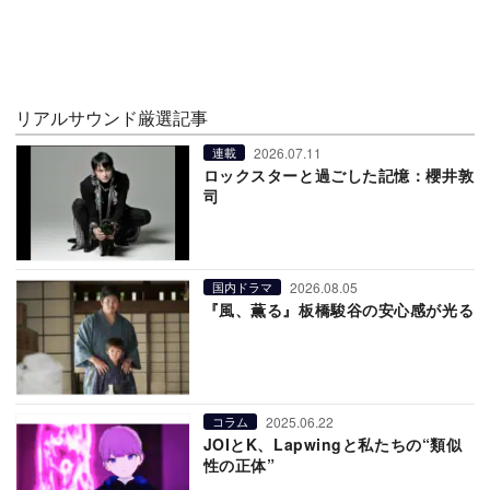
リアルサウンド厳選記事
2026.07.11
連載
ロックスターと過ごした記憶：櫻井敦
司
2026.08.05
国内ドラマ
『風、薫る』板橋駿谷の安心感が光る
2025.06.22
コラム
JOIとK、Lapwingと私たちの“類似
性の正体”