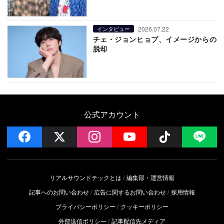
2026.07.22
インタビュー
チェ・ジョンヒョプ、イメージからの
脱却
公式アカウント
facebook
x
instagram
YouTube
Follow on 
LI
リアルサウンドテックとは
編集部・運営情報
記事へのお問い合わせ
広告に関するお問い合わせ
採用情報
プライバシーポリシー
クッキーポリシー
外部送信ポリシー
記事配信先メディア