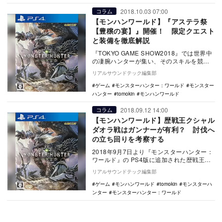
2018.10.03 07:00
コラム
【モンハンワールド】『アステラ祭
【豊穣の宴】』開催！ 限定クエスト
と装備を徹底解説
『TOKYO GAME SHOW2018』では世界中
の凄腕ハンターが集い、そのスキルを競い
合ったモンハンワールド。今回はTGSの…
リアルサウンドテック編集部
ゲーム
モンスターハンター：ワールド
モンスター
ハンター
tomokin
モンハンワールド
2018.09.12 14:00
コラム
【モンハンワールド】歴戦王クシャル
ダオラ戦はガンナーが有利？ 討伐へ
の立ち回りを考察する
2018年9月7日より『モンスターハンター：
ワールド』の PS4版に追加された歴戦王ク
シャルダオラ討伐クエスト「嵐のさなかに
リアルサウンドテック編集部
て」…
ゲーム
モンハンワールド
tomokin
モンスターハ
ンター
モンスターハンター：ワールド