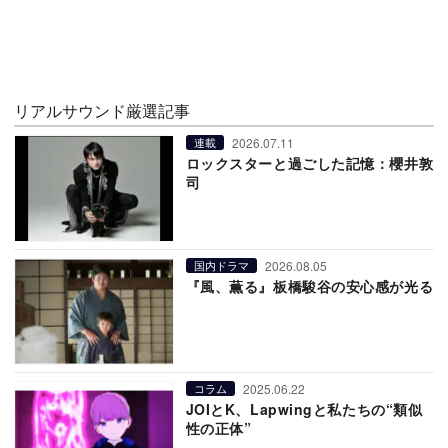
リアルサウンド厳選記事
2026.07.11
連載
ロックスターと過ごした記憶：櫻井敦
司
2026.08.05
国内ドラマ
『風、薫る』板橋駿谷の安心感が光る
2025.06.22
コラム
JOIとK、Lapwingと私たちの“類似
性の正体”