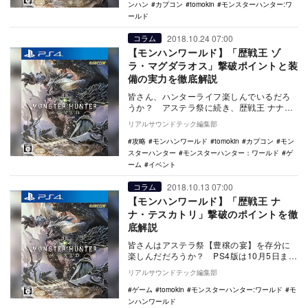
ンハン
カプコン
tomokin
モンスターハンター:ワ
ールド
2018.10.24 07:00
コラム
【モンハンワールド】「歴戦王 ゾ
ラ・マグダラオス」撃破ポイントと装
備の実力を徹底解説
皆さん、ハンターライフ楽しんでいるだろ
うか？ アステラ祭に続き、歴戦王 ナナ・
テスカトリが登場し、立て続けにイベント
リアルサウンドテック編集部
が実施されて…
攻略
モンハンワールド
tomokin
カプコン
モン
スターハンター
モンスターハンター：ワールド
ゲ
ーム
イベント
2018.10.13 07:00
コラム
【モンハンワールド】「歴戦王 ナ
ナ・テスカトリ」撃破のポイントを徹
底解説
皆さんはアステラ祭【豊穣の宴】を存分に
楽しんだだろうか？ PS4版は10月5日まで
だったが、PC版では入れ替わりで10月5日
リアルサウンドテック編集部
09…
ゲーム
tomokin
モンスターハンター:ワールド
モ
ンハンワールド