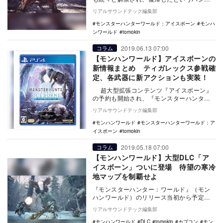
ーも多いであろう『モンハンワールド』。
リアルサウンドテック編集部
今回はそん…
モンスターハンターワールド：アイスボーン
モンハ
ンワールド
tomokin
2019.06.13 07:00
コラム
【モンハンワールド】アイスボーンの
新情報まとめ ティガレックス参戦確
定、各武器に新アクションも実装！
超大型拡張コンテンツ『アイスボーン』
の予約も開始され、『モンスターハンタ
ー：ワールド』（モンハンワールド）への
リアルサウンドテック編集部
復帰に向けて、…
モンハンワールド
モンスターハンターワールド：ア
イスボーン
tomokin
2019.05.18 07:00
コラム
【モンハンワールド】大型DLC「ア
イスボーン」ついに登場 待望の寒冷
地マップを制覇せよ
『モンスターハンター：ワールド』（モン
ハンワールド）のリリース当初から予定さ
れていた過去作の “G級” 相当の難易度を追
リアルサウンドテック編集部
加する大…
モンハンワールド
DLC
tomokin
カプコン
モン