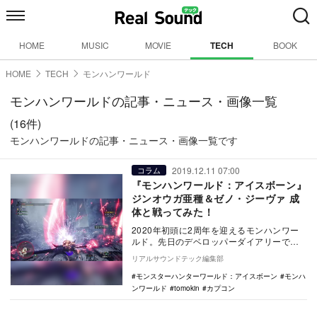
HOME
MUSIC
MOVIE
TECH
BOOK
HOME
TECH
モンハンワールド
モンハンワールドの記事・ニュース・画像一覧
(16件)
モンハンワールドの記事・ニュース・画像一覧です
2019.12.11 07:00
コラム
『モンハンワールド：アイスボーン』
ジンオウガ亜種＆ゼノ・ジーヴァ 成
体と戦ってみた！
2020年初頭に2周年を迎えるモンハンワー
ルド。先日のデベロッパーダイアリーで
は、新モンスターとしてジンオウガ亜種と
リアルサウンドテック編集部
謎のモンスタ…
モンスターハンターワールド：アイスボーン
モンハ
ンワールド
tomokin
カプコン