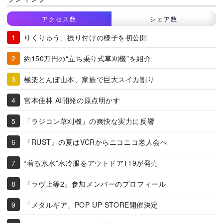
アクセス数
シェア数
りくりゅう、振り付けの様子を初公開
約150万円の“立ち乗り式草刈機”を紹介
極楽とんぼ山本、家族で巨大スイカ割り
宮本佳林 AI開発の原点明かす
「ラジコン草刈機」の爽快な実力に反響
『RUST』の夏はVCRからニコニコ老人会へ
“着る氷水”水冷服をアウトドア119が発売
『ラヴ上等2』参加メンバーのプロフィール
「メタルギア」POP UP STORE開催決定