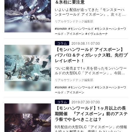
＆氷柱に要注意
いよいよ配信が迫ってきた『モンスターハ
ンターワールド アイスボーン』。次々と新
システムや新装備のお披露目もされている
リアルサウンドテック編集部
が、やはり新…
tomokin
モンハンワールド
モンスターハンターワ
ールド：アイスボーン
イヴェルカーナ
2019.08.11 07:00
コラム
【モンハンワールド アイスボーン】
バフバロ＆ティガレックス戦、先行プ
レイレポート！
ついに発売まで1ヶ月を切ったモンハンワー
ルドの大型DLC「アイスボーン」。今回は
アイスボーンで新たに登場するモンスター
リアルサウンドテック編集部
をいち早く…
tomokin
モンハンワールド
モンスターハンターワ
ールド：アイスボーン
2019.07.30 07:00
コラム
【モンハンワールド】1ヶ月以上の長
期開催 『アイスボーン』前のアステ
ラ祭でやるべきことは？
9月配信の大型DLC「アイスボーン」の情報
も続々と解禁され、復帰したというハンタ