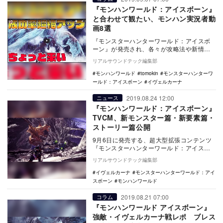
『モンハンワールド：アイスボーン』
と合わせて観たい、モンハン実況者動
画8選
『モンスターハンターワールド：アイスボ
ーン』が発売され、各々が攻略法や新情報
を探しているであろう現在。本稿では、自
リアルサウンドテック編集部
身もプレイヤー…
モンハンワールド
tomokin
モンスターハンターワ
ールド：アイスボーン
イヴェルカーナ
2019.08.24 12:00
ニュース
『モンハンワールド：アイスボーン』
TVCM、新モンスター篇・新要素篇・
ストーリー篇公開
9月6日に発売する、超大型拡張コンテンツ
『モンスターハンターワールド：アイスボ
ーン』について、本日8月24日より
リアルサウンドテック編集部
TVCM「新モン…
イヴェルカーナ
モンスターハンターワールド：アイ
スボーン
モンハンワールド
2019.08.21 07:00
コラム
『モンハンワールド アイスボーン』
強敵・イヴェルカーナ戦レポ ブレス