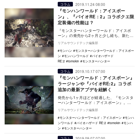
2019.11.24 08:00
コラム
『モンハンワールド：アイスボー
ン』、『バイオRE：2』コラボクエ限
定装備の性能は？
『モンスターハンターワールド：アイスボ
ーン』の発売から2ヶ月と少し経ち、新たな
前線拠点「セリエナ」での生活に馴染んだ
リアルサウンドテック編集部
方も多いだろ…
モンハン
モンスターハンターワールド：アイスボー
ン
モンハンワールド
バイオハザード
RE:2
tomokin
モンスターハンター
2019.10.17 07:00
コラム
『モンハンワールド：アイスボーン』
ラージャンや『バイオRE:2』コラボ
追加の最新アプデを紐解く
発売から1ヶ月ほどが経過した、『モンスタ
ーハンターワールド：アイスボーン』。ス
トーリーをクリアし、セリエナでのハンタ
リアルサウンドテック編集部
ーライフを楽…
モンスターハンターワールド：アイスボーン
モンハ
ンワールド
バイオハザード RE:2
tomokin
モンハ
ン
モンスターハンター
2019.09.07 07:00
コラム