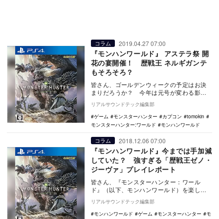
2019.04.27 07:00
コラム
『モンハンワールド』 アステラ祭 開
花の宴開催！ 歴戦王 ネルギガンテ
もそろそろ？
皆さん、ゴールデンウィークの予定はお決
まりだろうか？ 今年は元号が変わる影響
でカレンダー上は10連休になっており、旅
リアルサウンドテック編集部
行に行く人も…
ゲーム
モンスターハンター
カプコン
tomokin
モンスターハンター:ワールド
モンハンワールド
2018.12.06 07:00
コラム
『モンハンワールド』今までは手加減
していた？ 強すぎる「歴戦王ゼノ・
ジーヴァ」プレイレポート
皆さん、『モンスターハンター：ワール
ド』（以下、モンハンワールド）を楽しん
でいるだろうか？ 11月30日からはアステ
リアルサウンドテック編集部
ラ祭が開催さ…
モンハンワールド
ゲーム
モンスターハンター
モ