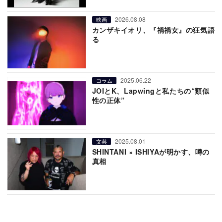
2026.08.08
映画
カンザキイオリ、『禍禍女』の狂気語
る
2025.06.22
コラム
JOIとK、Lapwingと私たちの“類似
性の正体”
2025.08.01
文芸
SHINTANI × ISHIYAが明かす、噂の
真相