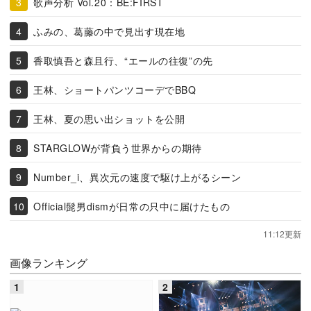
歌声分析 Vol.20：BE:FIRST
ふみの、葛藤の中で見出す現在地
香取慎吾と森且行、“エールの往復”の先
王林、ショートパンツコーデでBBQ
王林、夏の思い出ショットを公開
STARGLOWが背負う世界からの期待
Number_i、異次元の速度で駆け上がるシーン
Official髭男dismが日常の只中に届けたもの
11:12更新
画像ランキング